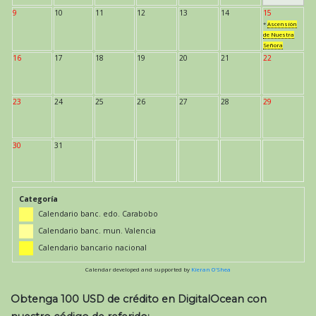
9
10
11
12
13
14
15
*
Ascensión
de Nuestra
Señora
16
17
18
19
20
21
22
23
24
25
26
27
28
29
30
31
Categoría
Calendario banc. edo. Carabobo
Calendario banc. mun. Valencia
Calendario bancario nacional
Calendar developed and supported by
Kieran O'Shea
Obtenga 100 USD de crédito en DigitalOcean con