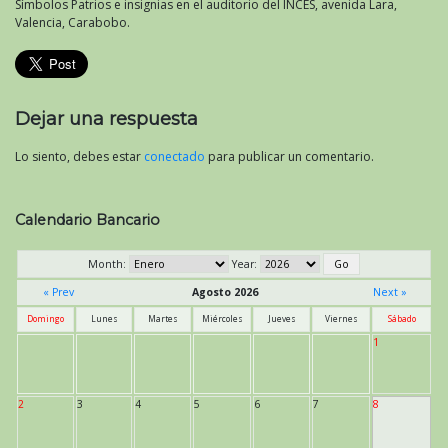
Símbolos Patrios e insignias en el auditorio del INCES, avenida Lara,
Valencia, Carabobo.
Dejar una respuesta
Lo siento, debes estar
conectado
para publicar un comentario.
Calendario Bancario
Month:
Year:
« Prev
Agosto 2026
Next »
Domingo
Lunes
Martes
Miércoles
Jueves
Viernes
Sábado
1
2
3
4
5
6
7
8