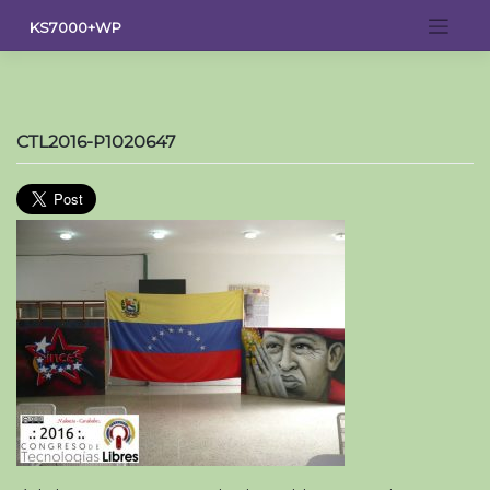
Saltar
KS7000+WP
al
contenido
CTL2016-P1020647