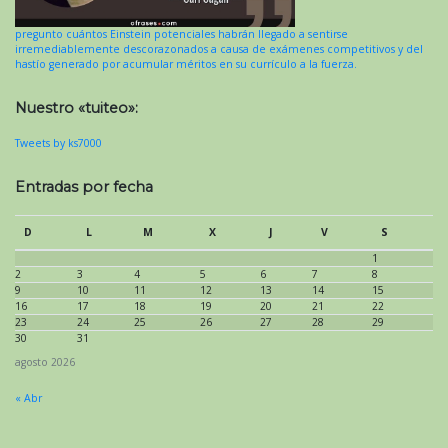
pregunto cuántos Einstein potenciales habrán llegado a sentirse
irremediablemente descorazonados a causa de exámenes competitivos y del
hastío generado por acumular méritos en su currículo a la fuerza.
Nuestro «tuiteo»:
Tweets by ks7000
Entradas por fecha
D
L
M
X
J
V
S
1
2
3
4
5
6
7
8
9
10
11
12
13
14
15
16
17
18
19
20
21
22
23
24
25
26
27
28
29
30
31
agosto 2026
« Abr