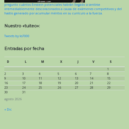
pregunto cuántos Einstein potenciales habrán llegado a sentirse
irremediablemente descorazonados a causa de exámenes competitivos y del
hastío generado por acumular méritos en su currículo a la fuerza.
Nuestro «tuiteo»:
Tweets by ks7000
Entradas por fecha
D
L
M
X
J
V
S
1
2
3
4
5
6
7
8
9
10
11
12
13
14
15
16
17
18
19
20
21
22
23
24
25
26
27
28
29
30
31
agosto 2026
« Dic