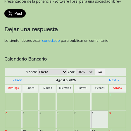
Presentación de la ponencia «Software libre, para una sociedad libre»
Dejar una respuesta
Lo siento, debes estar
conectado
para publicar un comentario.
Calendario Bancario
Month:
Year:
« Prev
Agosto 2026
Next »
Domingo
Lunes
Martes
Miércoles
Jueves
Viernes
Sábado
1
2
3
4
5
6
7
8
9
10
11
12
13
14
15