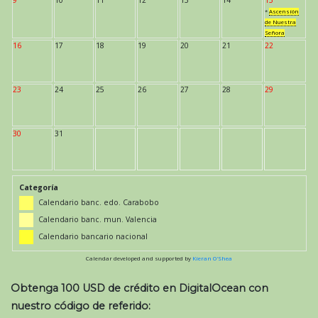
*
Ascensión
de Nuestra
Señora
16
17
18
19
20
21
22
23
24
25
26
27
28
29
30
31
Categoría
Calendario banc. edo. Carabobo
Calendario banc. mun. Valencia
Calendario bancario nacional
Calendar developed and supported by
Kieran O'Shea
Obtenga 100 USD de crédito en DigitalOcean con
nuestro código de referido: