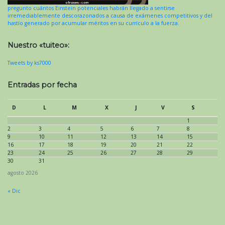
pregunto cuántos Einstein potenciales habrán llegado a sentirse
irremediablemente descorazonados a causa de exámenes competitivos y del
hastío generado por acumular méritos en su currículo a la fuerza.
Nuestro «tuiteo»:
Tweets by ks7000
Entradas por fecha
D
L
M
X
J
V
S
1
2
3
4
5
6
7
8
9
10
11
12
13
14
15
16
17
18
19
20
21
22
23
24
25
26
27
28
29
30
31
agosto 2026
« Dic