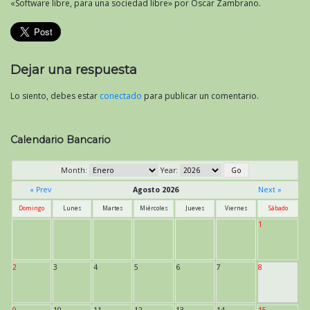
«Software libre, para una sociedad libre» por Oscar Zambrano.
Dejar una respuesta
Lo siento, debes estar
conectado
para publicar un comentario.
Calendario Bancario
Month:
Year:
« Prev
Agosto 2026
Next »
Domingo
Lunes
Martes
Miércoles
Jueves
Viernes
Sábado
1
2
3
4
5
6
7
8
9
10
11
12
13
14
15