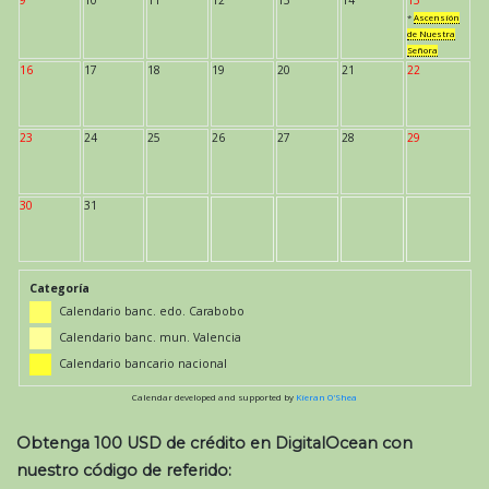
*
Ascensión
de Nuestra
Señora
16
17
18
19
20
21
22
23
24
25
26
27
28
29
30
31
Categoría
Calendario banc. edo. Carabobo
Calendario banc. mun. Valencia
Calendario bancario nacional
Calendar developed and supported by
Kieran O'Shea
Obtenga 100 USD de crédito en DigitalOcean con
nuestro código de referido: