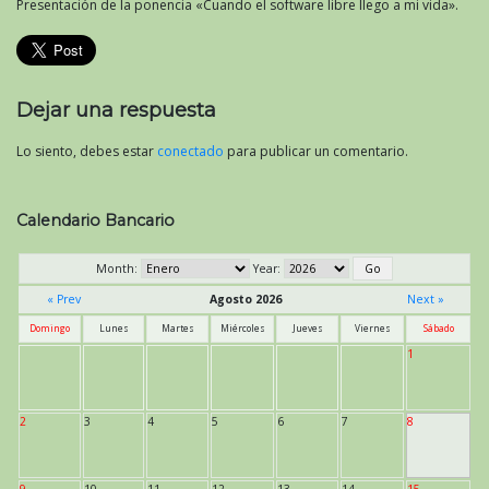
Presentación de la ponencia «Cuando el software libre llego a mi vida».
Dejar una respuesta
Lo siento, debes estar
conectado
para publicar un comentario.
Calendario Bancario
Month:
Year:
« Prev
Agosto 2026
Next »
Domingo
Lunes
Martes
Miércoles
Jueves
Viernes
Sábado
1
2
3
4
5
6
7
8
9
10
11
12
13
14
15