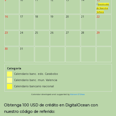
*
Ascensión
de Nuestra
Señora
16
17
18
19
20
21
22
23
24
25
26
27
28
29
30
31
Categoría
Calendario banc. edo. Carabobo
Calendario banc. mun. Valencia
Calendario bancario nacional
Calendar developed and supported by
Kieran O'Shea
Obtenga 100 USD de crédito en DigitalOcean con
nuestro código de referido: