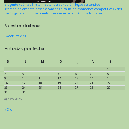
pregunto cuántos Einstein potenciales habrán llegado a sentirse
irremediablemente descorazonados a causa de exámenes competitivos y del
hastío generado por acumular méritos en su currículo a la fuerza.
Nuestro «tuiteo»:
Tweets by ks7000
Entradas por fecha
D
L
M
X
J
V
S
1
2
3
4
5
6
7
8
9
10
11
12
13
14
15
16
17
18
19
20
21
22
23
24
25
26
27
28
29
30
31
agosto 2026
« Dic