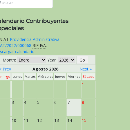
alendario Contribuyentes
speciales
NIAT
Providencia Administrativa
AT/2022/000068
RIF
IVA
.
scargar calendario
Month:
Year:
« Prev
Agosto 2026
Next »
mingo
Lunes
Martes
Miércoles
Jueves
Viernes
Sábado
1
3
4
5
6
7
8
10
11
12
13
14
15