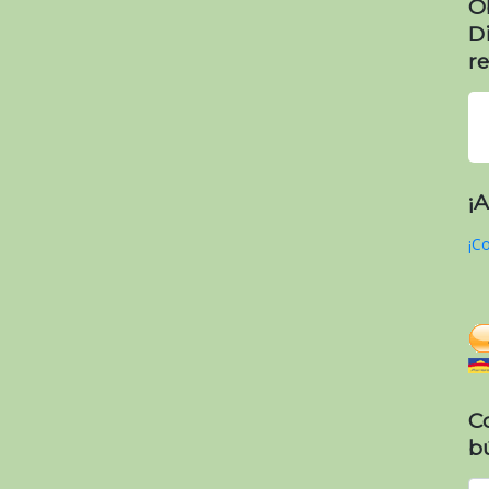
O
D
re
¡
¡Co
C
b