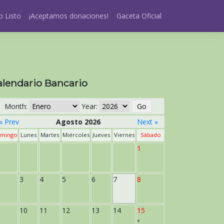
 Listo
¡Aceptamos donaciones!
Gaceta Oficial
alendario Bancario
Month:
Year:
« Prev
Agosto 2026
Next »
mingo
Lunes
Martes
Miércoles
Jueves
Viernes
Sábado
1
3
4
5
6
7
8
10
11
12
13
14
15
*