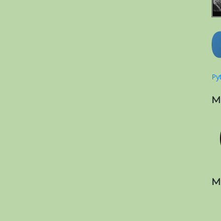
Pyt
M
M