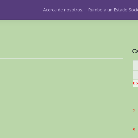
Acerca de nosotros.
Rumbo a un Estado Socio
C
Do
2
9