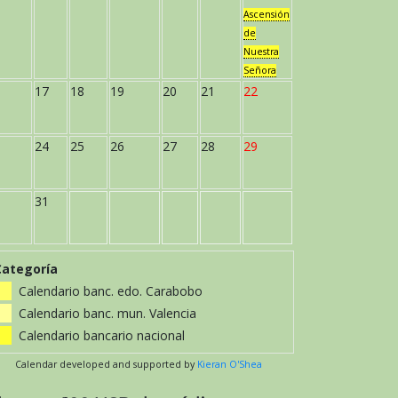
Ascensión
de
Nuestra
Señora
17
18
19
20
21
22
24
25
26
27
28
29
31
Categoría
Calendario banc. edo. Carabobo
Calendario banc. mun. Valencia
Calendario bancario nacional
Calendar developed and supported by
Kieran O'Shea