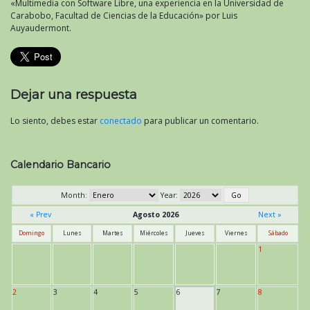
«Multimedia con Software Libre, una experiencia en la Universidad de
Carabobo, Facultad de Ciencias de la Educación» por Luis
Auyaudermont.
Dejar una respuesta
Lo siento, debes estar
conectado
para publicar un comentario.
Calendario Bancario
Month:
Year:
« Prev
Agosto 2026
Next »
Domingo
Lunes
Martes
Miércoles
Jueves
Viernes
Sábado
1
2
3
4
5
6
7
8