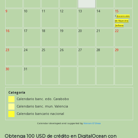
9
10
11
12
13
14
15
*
Ascensión
de Nuestra
Señora
16
17
18
19
20
21
22
23
24
25
26
27
28
29
30
31
Categoría
Calendario banc. edo. Carabobo
Calendario banc. mun. Valencia
Calendario bancario nacional
Calendar developed and supported by
Kieran O'Shea
Obtenga 100 USD de crédito en DigitalOcean con