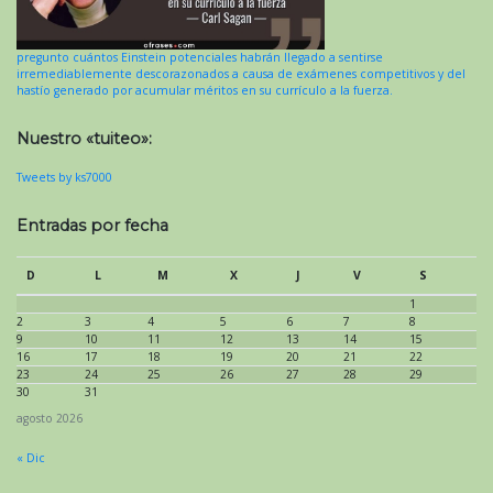
pregunto cuántos Einstein potenciales habrán llegado a sentirse
irremediablemente descorazonados a causa de exámenes competitivos y del
hastío generado por acumular méritos en su currículo a la fuerza.
Nuestro «tuiteo»:
Tweets by ks7000
Entradas por fecha
D
L
M
X
J
V
S
1
2
3
4
5
6
7
8
9
10
11
12
13
14
15
16
17
18
19
20
21
22
23
24
25
26
27
28
29
30
31
agosto 2026
« Dic