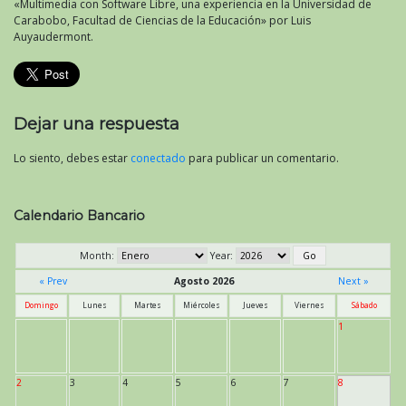
«Multimedia con Software Libre, una experiencia en la Universidad de
Carabobo, Facultad de Ciencias de la Educación» por Luis
Auyaudermont.
Dejar una respuesta
Lo siento, debes estar
conectado
para publicar un comentario.
Calendario Bancario
Month:
Year:
« Prev
Agosto 2026
Next »
Domingo
Lunes
Martes
Miércoles
Jueves
Viernes
Sábado
1
2
3
4
5
6
7
8