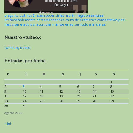
pregunto cuántos Einstein potenciales habrán llegado a sentirse
irremediablemente descorazonados a causa de exámenes competitivos y del
hastío generado por acumular méritos en su currículo a la fuerza.
Nuestro «tuiteo»:
Tweets by ks7000
Entradas por fecha
D
L
M
X
J
V
S
1
2
3
4
5
6
7
8
9
10
11
12
13
14
15
16
17
18
19
20
21
22
23
24
25
26
27
28
29
30
31
agosto 2026
« Jul