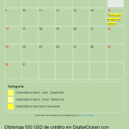
9
10
11
12
13
14
15
*
Ascensión
de Nuestra
Señora
16
17
18
19
20
21
22
23
24
25
26
27
28
29
30
31
Categoría
Calendario banc. edo. Carabobo
Calendario banc. mun. Valencia
Calendario bancario nacional
Calendar developed and supported by
Kieran O'Shea
Obtenga 100 USD de crédito en DigitalOcean con