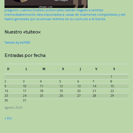
pregunto cuántos Einstein potenciales habrán llegado a sentirse
irremediablemente descorazonados a causa de exámenes competitivos y del
hastío generado por acumular méritos en su currículo a la fuerza.
Nuestro «tuiteo»:
Tweets by ks7000
Entradas por fecha
D
L
M
X
J
V
S
1
2
3
4
5
6
7
8
9
10
11
12
13
14
15
16
17
18
19
20
21
22
23
24
25
26
27
28
29
30
31
agosto 2026
« Dic