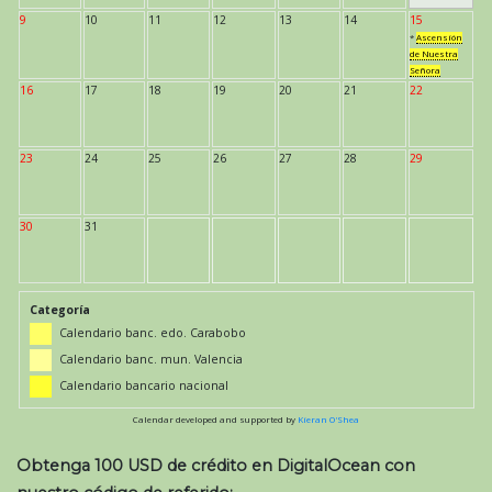
9
10
11
12
13
14
15
*
Ascensión
de Nuestra
Señora
16
17
18
19
20
21
22
23
24
25
26
27
28
29
30
31
Categoría
Calendario banc. edo. Carabobo
Calendario banc. mun. Valencia
Calendario bancario nacional
Calendar developed and supported by
Kieran O'Shea
Obtenga 100 USD de crédito en DigitalOcean con