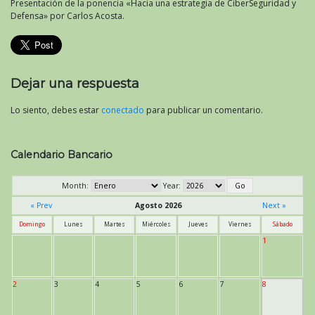
Presentación de la ponencia «Hacia una estrategia de CiberSeguridad y
Defensa» por Carlos Acosta.
Dejar una respuesta
Lo siento, debes estar
conectado
para publicar un comentario.
Calendario Bancario
Month:
Year:
« Prev
Agosto 2026
Next »
Domingo
Lunes
Martes
Miércoles
Jueves
Viernes
Sábado
1
2
3
4
5
6
7
8