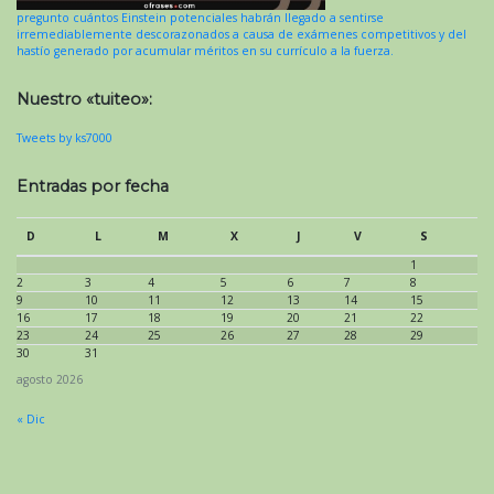
pregunto cuántos Einstein potenciales habrán llegado a sentirse
irremediablemente descorazonados a causa de exámenes competitivos y del
hastío generado por acumular méritos en su currículo a la fuerza.
Nuestro «tuiteo»:
Tweets by ks7000
Entradas por fecha
D
L
M
X
J
V
S
1
2
3
4
5
6
7
8
9
10
11
12
13
14
15
16
17
18
19
20
21
22
23
24
25
26
27
28
29
30
31
agosto 2026
« Dic