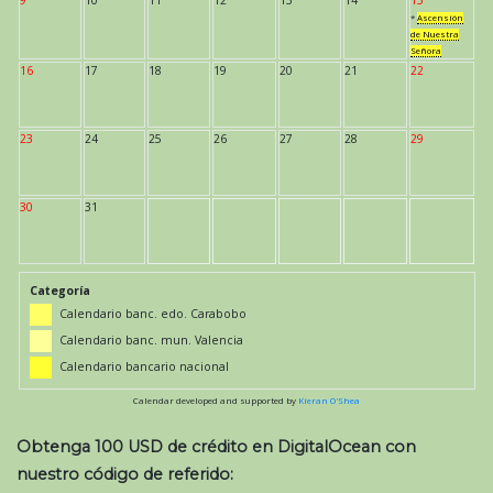
*
Ascensión
de Nuestra
Señora
16
17
18
19
20
21
22
23
24
25
26
27
28
29
30
31
Categoría
Calendario banc. edo. Carabobo
Calendario banc. mun. Valencia
Calendario bancario nacional
Calendar developed and supported by
Kieran O'Shea
Obtenga 100 USD de crédito en DigitalOcean con
nuestro código de referido: