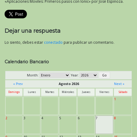
«Aplicaciones Moviles: Primeros pasos con Ionic» por José Espinoza.
Dejar una respuesta
Lo siento, debes estar
conectado
para publicar un comentario.
Calendario Bancario
Month:
Year:
« Prev
Agosto 2026
Next »
Domingo
Lunes
Martes
Miércoles
Jueves
Viernes
Sábado
1
2
3
4
5
6
7
8
9
10
11
12
13
14
15