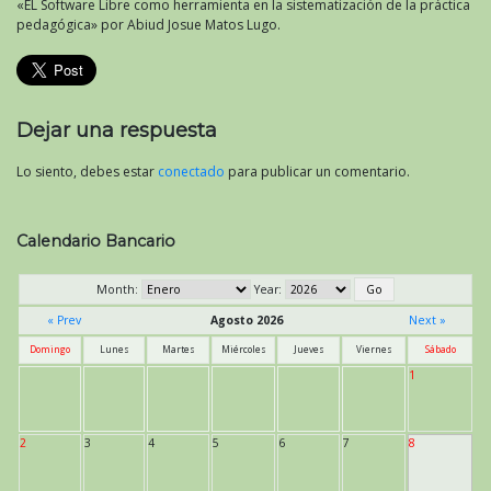
«EL Software Libre como herramienta en la sistematización de la práctica
pedagógica» por Abiud Josue Matos Lugo.
Dejar una respuesta
Lo siento, debes estar
conectado
para publicar un comentario.
Calendario Bancario
Month:
Year:
« Prev
Agosto 2026
Next »
Domingo
Lunes
Martes
Miércoles
Jueves
Viernes
Sábado
1
2
3
4
5
6
7
8