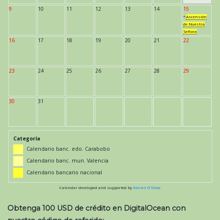
9
10
11
12
13
14
15
*
Ascensión
de Nuestra
Señora
16
17
18
19
20
21
22
23
24
25
26
27
28
29
30
31
Categoría
Calendario banc. edo. Carabobo
Calendario banc. mun. Valencia
Calendario bancario nacional
Calendar developed and supported by
Kieran O'Shea
Obtenga 100 USD de crédito en DigitalOcean con