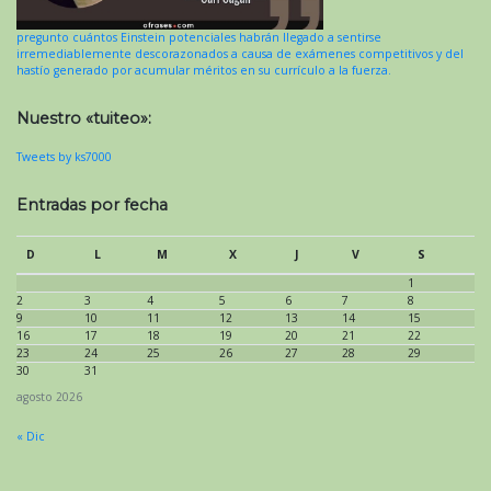
pregunto cuántos Einstein potenciales habrán llegado a sentirse
irremediablemente descorazonados a causa de exámenes competitivos y del
hastío generado por acumular méritos en su currículo a la fuerza.
Nuestro «tuiteo»:
Tweets by ks7000
Entradas por fecha
D
L
M
X
J
V
S
1
2
3
4
5
6
7
8
9
10
11
12
13
14
15
16
17
18
19
20
21
22
23
24
25
26
27
28
29
30
31
agosto 2026
« Dic