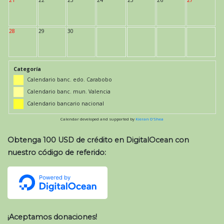
21
22
23
24
25
26
27
28
29
30
Categoría
Calendario banc. edo. Carabobo
Calendario banc. mun. Valencia
Calendario bancario nacional
Calendar developed and supported by
Kieran O'Shea
Obtenga 100 USD de crédito en DigitalOcean con
nuestro código de referido:
¡Aceptamos donaciones!