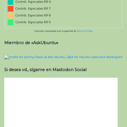
Contrib. Especiales RIF 6
Contrib. Especiales RIF 7
Contrib. Especiales RIF 8
Contrib. Especiales RIF 9
Calendar developed and supported by
Kieran O'Shea
Miembro de «AskUbuntu»
Si desea vd., sígame en Mastodon Social