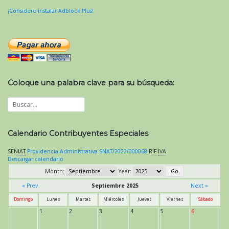
¡Considere instalar Adblock Plus!
Coloque una palabra clave para su búsqueda:
Calendario Contribuyentes Especiales
SENIAT
Providencia Administrativa SNAT/2022/000068
RIF
IVA
.
Descargar calendario
Month:
Year:
« Prev
Septiembre 2025
Next »
Domingo
Lunes
Martes
Miércoles
Jueves
Viernes
Sábado
1
2
3
4
5
6