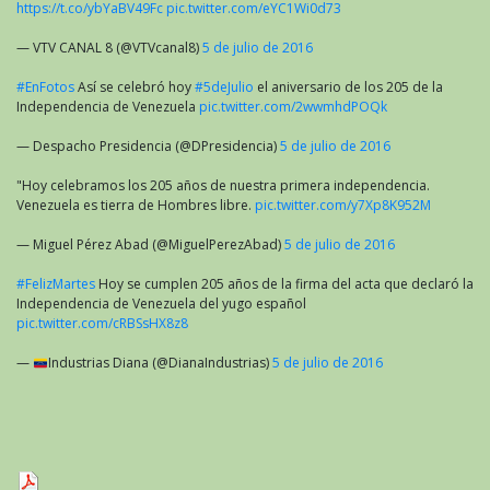
https://t.co/ybYaBV49Fc
pic.twitter.com/eYC1Wi0d73
— VTV CANAL 8 (@VTVcanal8)
5 de julio de 2016
#EnFotos
Así se celebró hoy
#5deJulio
el aniversario de los 205 de la
Independencia de Venezuela
pic.twitter.com/2wwmhdPOQk
— Despacho Presidencia (@DPresidencia)
5 de julio de 2016
"Hoy celebramos los 205 años de nuestra primera independencia.
Venezuela es tierra de Hombres libre.
pic.twitter.com/y7Xp8K952M
— Miguel Pérez Abad (@MiguelPerezAbad)
5 de julio de 2016
#FelizMartes
Hoy se cumplen 205 años de la firma del acta que declaró la
Independencia de Venezuela del yugo español
pic.twitter.com/cRBSsHX8z8
—
Industrias Diana (@DianaIndustrias)
5 de julio de 2016