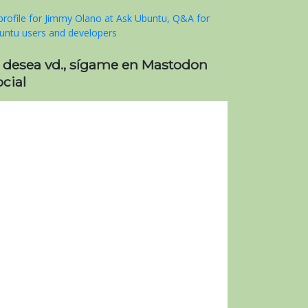
i desea vd., sígame en Mastodon
cial