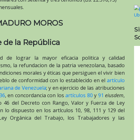
mensuales.
 MADURO MOROS
S
So
 de la República
de lograr la mayor eficacia politica y calidad
lismo, la refundacion de la patria venezolana, basado
diciones morales y éticas que persiguen el vivir bien
ueblo de conformidad con lo establecido en el
artículo
variana de Venezuela
; y en ejercicio de las atribuciones
236
, en concordancia con los
artículos 80
y
91
eiusdem
,
lo 46 del Decreto con Rango, Valor y Fuerza de Ley
n lo dispuesto en los artlculos 10, 98, 111 y 129 del
ey Orgánica del Trabajo, los Trabajadores y las