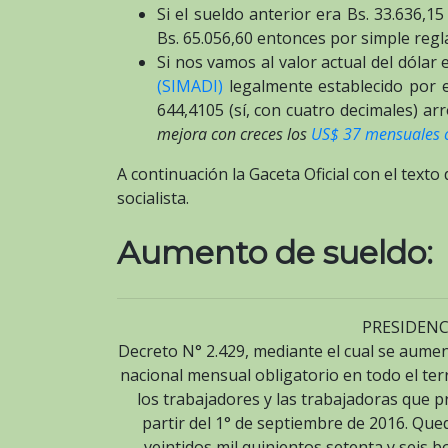
Si el sueldo anterior era Bs. 33.636,1
Bs. 65.056,60 entonces por simple regla
Si nos vamos al valor actual del dóla
(SIMADI)
legalmente establecido por e
644,4105 (sí, con cuatro decimales) ar
mejora con creces los
US$ 37 mensuales c
A continuación la Gaceta Oficial con el texto
socialista.
Aumento de sueldo:
PRESIDENC
Decreto N° 2.429, mediante el cual se aumen
nacional mensual obligatorio en todo el ter
los trabajadores y las trabajadoras que pr
partir del 1° de septiembre de 2016. Que
veintidos mil quinientos setenta y seis b