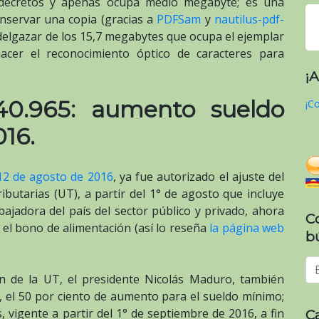
ecretos y apenas ocupa medio megabyte; es una
onservar una copia (gracias a
PDFSam
y
nautilus-pdf-
elgazar de los 15,7 megabytes que ocupa el ejemplar
cer el reconocimiento óptico de caracteres para
¡
40.965: aumento sueldo
¡Co
16.
 12 de agosto de 2016
, ya fue autorizado el ajuste del
ributarias (UT), a partir del 1° de agosto que incluye
rabajadora del país del sector público y privado, ahora
C
 el bono de alimentación (así lo reseña
la página web
b
n de la UT, el presidente Nicolás Maduro, también
, el 50 por ciento de aumento para el sueldo mínimo;
, vigente a partir del 1° de septiembre de 2016, a fin
C