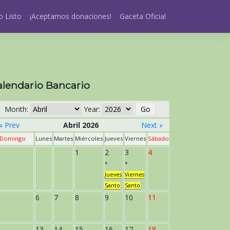
 Listo
¡Aceptamos donaciones!
Gaceta Oficial
alendario Bancario
Month:
Year:
« Prev
Abril 2026
Next »
Domingo
Lunes
Martes
Miércoles
Jueves
Viernes
Sábado
1
2
3
4
*
*
Jueves
Viernes
Santo
Santo
6
7
8
9
10
11
13
14
15
16
17
18