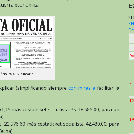
 guerra económica.
E
SE
SN
De
Do
ficial 40.695, sumario.
5
plicar (simplificando siempre
con miras a
facilitar la
12
1,15 más cestaticket socialista Bs. 18.585,00; para un
a).
19
. 22.576,60 más cestaticket socialista 42.480,00; para
fecha).