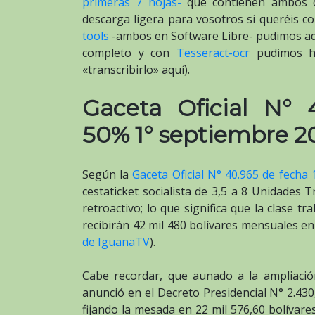
primeras 7 hojas-
que contienen ambos d
descarga ligera para vosotros si queréis c
tools
-ambos en Software Libre- pudimos ad
completo y con
Tesseract-ocr
pudimos ha
«transcribirlo» aquí).
Gaceta Oficial N° 
50% 1° septiembre 20
Según la
Gaceta Oficial N° 40.965 de fecha
cestaticket socialista de 3,5 a 8 Unidades T
retroactivo; lo que significa que la clase t
recibirán 42 mil 480 bolívares mensuales en
de IguanaTV
).
Cabe recordar, que aunado a la ampliació
anunció en el Decreto Presidencial N° 2.430
fijando la mesada en 22 mil 576,60 bolívares