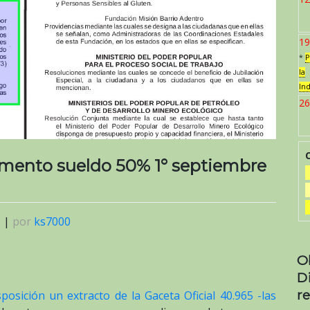
19
*
P
la
In
26
aumento sueldo 50% 1° septiembre
6
|
por
ks7000
O
D
re
sposición un extracto de la Gaceta Oficial 40.965 -las