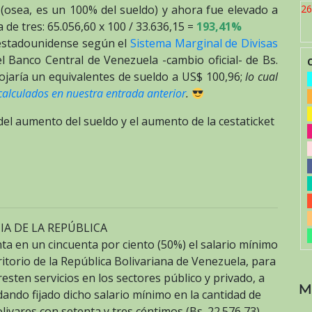
26
5 (osea, es un 100% del sueldo) y ahora fue elevado a
 de tres: 65.056,60 x 100 / 33.636,15 =
193,41%
r estadounidense según el
Sistema Marginal de Divisas
l Banco Central de Venezuela -cambio oficial- de Bs.
rojaría un equivalentes de sueldo a US$ 100,96;
lo cual
alculados en nuestra entrada anterior
.
 del aumento del sueldo y el aumento de la cestaticket
IA DE LA REPÚBLICA
ta en un cincuenta por ciento (50%) el salario mínimo
ritorio de la República Bolivariana de Venezuela, para
esten servicios en los sectores público y privado, a
M
dando fijado dicho salario mínimo en la cantidad de
olivares con setenta y tres céntimos (Bs. 22.576,73)