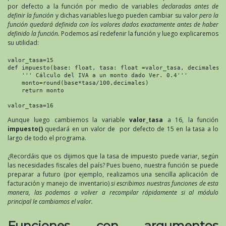
por defecto a la función por medio de variables
declaradas antes de
definir la función
y dichas variables luego pueden cambiar su valor
pero la
función quedará definida con los valores dados exactamente antes de haber
definido la función.
Podemos así redefenir la función y luego explicaremos
su utilidad:
valor_tasa=15

def impuesto(base: float, tasa: float =valor_tasa, decimales: 
    ''' Cálculo del IVA a un monto dado Ver. 0.4'''

    monto=round(base*tasa/100,decimales)

    return monto

valor_tasa=16
Aunque luego cambiemos la variable
valor_tasa
a 16, la función
impuesto()
quedará en un valor de por defecto de 15 en la tasa a lo
largo de todo el programa.
¿Recordáis que os dijimos que la tasa de impuesto puede variar, según
las necesidades fiscales del país? Pues bueno, nuestra función se puede
preparar a futuro (por ejemplo, realizamos una sencilla aplicación de
facturación y manejo de inventario)
si escribimos nuestras funciones de esta
manera, las podemos a volver a recompilar rápidamente si al módulo
principal le cambiamos el valor.
Funciones con argumentos