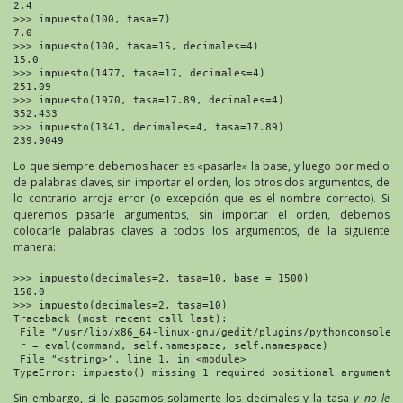
2.4

>>> impuesto(100, tasa=7)

7.0

>>> impuesto(100, tasa=15, decimales=4)

15.0

>>> impuesto(1477, tasa=17, decimales=4)

251.09

>>> impuesto(1970, tasa=17.89, decimales=4)

352.433

>>> impuesto(1341, decimales=4, tasa=17.89)

239.9049
Lo que siempre debemos hacer es «pasarle» la base, y luego por medio
de palabras claves, sin importar el orden, los otros dos argumentos, de
lo contrario arroja error (o excepción que es el nombre correcto). Si
queremos pasarle argumentos, sin importar el orden, debemos
colocarle palabras claves a todos los argumentos, de la siguiente
manera:
>>> impuesto(decimales=2, tasa=10, base = 1500)

150.0

>>> impuesto(decimales=2, tasa=10)

Traceback (most recent call last):

 File "/usr/lib/x86_64-linux-gnu/gedit/plugins/pythonconsole/c
 r = eval(command, self.namespace, self.namespace)

 File "<string>", line 1, in <module>

Sin embargo, si le pasamos solamente los decimales y la tasa
y no le