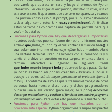
Eso es lo que veréis, más o menos. La pantalla se «limpiará» pero
obervareís que aparece un cero y luego el prompt de Python
interactivo.
Por eso es que es una función, devuelve un valor, que en
este caso es cero.
Si queremos que ese cero no aparezca y veamos
una prístina cónsola (solo el prompt, por su puesto) deberemos
teclear algo como esto:
k = os.system(«clear»)
. Al finalizar
estos párrafos os colocamos una captura de pantalla para que
veaís más detalles.
Funciones para Python que hay que descargarlas e importarlas
:
nosotros podemos publicar (como de hecho lo hicimos) nuestro
archivo
que_hubo_mundo.py
el cual contiene la función
hola()
la
cual solamente imprime el mensaje «¡Qué hubo mundo!». Abrid
una ventana terminal, listad los ficheros con el comando ls y si
tenéis el archivo en cuestión en esa carpeta entonces abrid la
terminal interactiva e ingresad lo siguiente:
from
que_hubo_mundo import hola
y observad lo que pasa. ¡Genial!
¿o no? Pues bueno así podéis crear tus «librerías» e incluir el
trabajo de otros,
así, sin mayor parsimonia ni protocolo (punto 3
PEP20).
El problema de esto es que si traemos el trabajo de otras
personas hasta nuestro disco duro y dichos programadores
publican una nueva versión (para mejor, se supone)
deberemos
descargar manualmente y verificar si funciona con nuestro programa
-dos trabajos en uno-
. Para evitar esto pasemos al siguiente punto.
Funciones para Python que hay que instalarlos por un
procedimiento especial
: Python.org mantiene siempre sus puertas