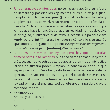
Funciones nativas o integradas
: no se necesita acción alguna fuera
de llamarlas y pasarles los argumentos, si es que exige alguno.
Ejemplo fácil: la función
print()
la cual podemos llamarla y
simplemente nos «devuelve» un retorno de carro por cónsola en
pantalla. Y decimos que nos «devuelve» porque eso es lo que
vemos que hace la función, porque en realidad no nos devuelve
valor alguno, ni numérico ni de texto. ¿Recordáis la palabra clave
«
end
» para
print()
? Ingresad en vuestra cónsola lo siguiente (le
«pasamos» un argumento a print()
especificamente un argumento
con palabra clave
):
print(end=»»)
¿Qué os parece?
Funciones que vienen con Python pero hay que declararlas
primero para luego llamarlas
: pues eso, vamos a traer un ejemplo
práctico, cuando vosotros estáis trabajando en modo interactivo
tal vez os gustaría poder «limpiar» la cónsola de todo lo que
hayáis practicado. Pues bien, esta tarea descansa con el sistema
operativo de vuestro ordenador, y en el caso de GNU/Linux se
hace con el comando «
clear
» pero antes que intentéis probarla
revisad primero el siguiente código, observad la palabra clave o
comando
import
:
>>> import os
>>> os.system(«clear»)
0
>>>