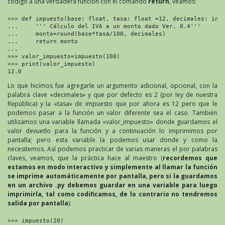
código a una verdadera función con el comando
return
, veamos:
>>> def impuesto(base: float, tasa: float =12, decimales: int 
...     ''' Cálculo del IVA a un monto dado Ver. 0.4'''

...     monto=round(base*tasa/100, decimales)

...     return monto

... 

>>> valor_impuesto=impuesto(100)

>>> print(valor_impuesto)

12.0
Lo que hicimos fue agregarle un argumento adicional, opcional, con la
palabra clave «decimales» y que por defecto es 2 (por ley de nuestra
República) y la «tasa» de impuesto que por ahora es 12 pero que le
podemos pasar a la función un valor diferente sea el caso. También
utilizamos una variable llamada «valor_impuesto» donde guardamos el
valor devuetlo para la función y a continuación lo imprimimos por
pantalla; pero esta variable la podemos usar donde y como la
necesitemos. Así podemos practicar de varias maneras el por palabras
claves, veamos, que la práctica hace al maestro (
recordemos que
estamos en modo interactivo y simplemente al llamar la función
se imprime automáticamente por pantalla, pero si la guardamos
en un archivo .py debemos guardar en una variable para luego
imprimirla, tal como codificamos, de lo contrario no tendremos
salida por pantalla
):
>>> impuesto(20)
