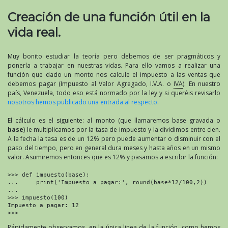
Creación de una función útil en la
vida real.
Muy bonito estudiar la teoría pero debemos de ser pragmáticos y
ponerla a trabajar en nuestras vidas. Para ello vamos a realizar una
función que dado un monto nos calcule el impuesto a las ventas que
debemos pagar (Impuesto al Valor Agregado, I.V.A. o
IVA
). En nuestro
país, Venezuela, todo eso está normado por la ley y si queréis revisarlo
nosotros hemos publicado una entrada al respecto
.
El cálculo es el siguiente: al monto (que llamaremos base gravada o
base
) le multiplicamos por la tasa de impuesto y la dividimos entre cien.
A la fecha la tasa es de un 12% pero puede aumentar o disminuir con el
paso del tiempo, pero en general dura meses y hasta años en un mismo
valor. Asumiremos entonces que es 12% y pasamos a escribir la función:
>>> def impuesto(base):

...     print('Impuesto a pagar:', round(base*12/100,2))

... 

>>> impuesto(100)

Impuesto a pagar: 12

>>>
Rápidamente observamos, en la única linea de la función, como hemos