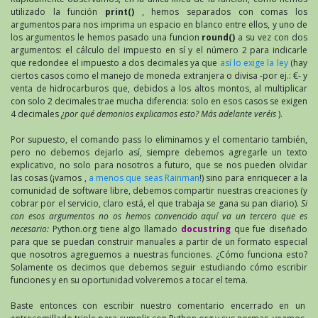
utilizado la función
print()
, hemos separados con comas los
argumentos para nos imprima un espacio en blanco entre ellos, y uno de
los argumentos le hemos pasado una funcion
round()
a su vez con dos
argumentos: el cálculo del impuesto en sí y el número 2 para indicarle
que redondee el impuesto a dos decimales ya que
así lo exige la ley
(hay
ciertos casos como el manejo de moneda extranjera o divisa -por ej.: €- y
venta de hidrocarburos que, debidos a los altos montos, al multiplicar
con solo 2 decimales trae mucha diferencia: solo en esos casos se exigen
4 decimales
¿por qué demonios explicamos esto? Más adelante veréis
).
Por supuesto, el comando pass lo eliminamos y el comentario también,
pero no debemos dejarlo así, siempre debemos agregarle un texto
explicativo, no solo para nosotros a futuro, que se nos pueden olvidar
las cosas (¡vamos ,
a menos que seas Rainman
!) sino para enriquecer a la
comunidad de software libre, debemos compartir nuestras creaciones (y
cobrar por el servicio, claro está, el que trabaja se gana su pan diario).
Si
con esos argumentos no os hemos convencido aquí va un tercero que es
necesario:
Python.org tiene algo llamado
docustring
que fue diseñado
para que se puedan construir manuales a partir de un formato especial
que nosotros agreguemos a nuestras funciones. ¿Cómo funciona esto?
Solamente os decimos que debemos seguir estudiando cómo escribir
funciones y en su oportunidad volveremos a tocar el tema.
Baste entonces con escribir nuestro comentario encerrado en un