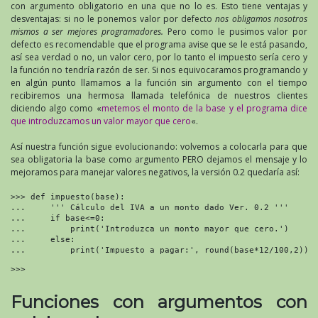
con argumento obligatorio en una que no lo es. Esto tiene ventajas y
desventajas: si no le ponemos valor por defecto
nos obligamos nosotros
mismos a ser mejores programadores.
Pero como le pusimos valor por
defecto es recomendable que el programa avise que se le está pasando,
así sea verdad o no, un valor cero, por lo tanto el impuesto sería cero y
la función no tendría razón de ser. Si nos equivocaramos programando y
en algún punto llamamos a la función sin argumento con el tiempo
recibiremos una hermosa llamada telefónica de nuestros clientes
diciendo algo como «
metemos el monto de la base y el programa dice
que introduzcamos un valor mayor que cero
«.
Así nuestra función sigue evolucionando: volvemos a colocarla para que
sea obligatoria la base como argumento PERO dejamos el mensaje y lo
mejoramos para manejar valores negativos, la versión 0.2 quedaría así:
>>> def impuesto(base):

...     ''' Cálculo del IVA a un monto dado Ver. 0.2 '''

...     if base<=0:

...         print('Introduzca un monto mayor que cero.')

...     else:

...         print('Impuesto a pagar:', round(base*12/100,2))
>>>
Funciones con argumentos con