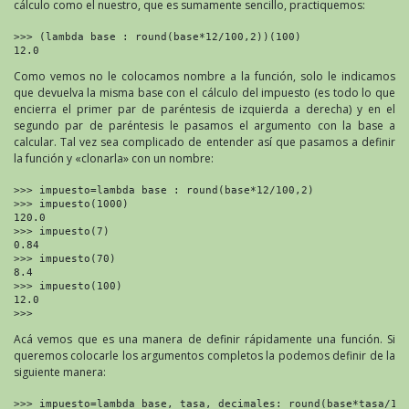
cálculo como el nuestro, que es sumamente sencillo, practiquemos:
>>> (lambda base : round(base*12/100,2))(100)

12.0
Como vemos no le colocamos nombre a la función, solo le indicamos
que devuelva la misma base con el cálculo del impuesto (es todo lo que
encierra el primer par de paréntesis de izquierda a derecha) y en el
segundo par de paréntesis le pasamos el argumento con la base a
calcular. Tal vez sea complicado de entender así que pasamos a definir
la función y «clonarla» con un nombre:
>>> impuesto=lambda base : round(base*12/100,2)

>>> impuesto(1000)

120.0

>>> impuesto(7)

0.84

>>> impuesto(70)

8.4

>>> impuesto(100)

12.0

>>>
Acá vemos que es una manera de definir rápidamente una función. Si
queremos colocarle los argumentos completos la podemos definir de la
siguiente manera:
>>> impuesto=lambda base, tasa, decimales: round(base*tasa/100