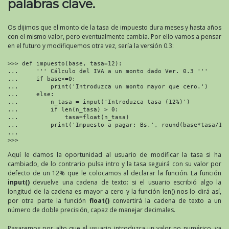
palabras clave.
Os dijimos que el monto de la tasa de impuesto dura meses y hasta años
con el mismo valor, pero eventualmente cambia. Por ello vamos a pensar
en el futuro y modifiquemos otra vez, sería la versión 0.3:
>>> def impuesto(base, tasa=12):

...     ''' Cálculo del IVA a un monto dado Ver. 0.3 '''

...     if base<=0:

...         print('Introduzca un monto mayor que cero.')

...     else:

...         n_tasa = input('Introduzca tasa (12%)')

...         if len(n_tasa) > 0:

...             tasa=float(n_tasa)

...         print('Impuesto a pagar: Bs.', round(base*tasa/100
...

>>>
Aquí le damos la oportunidad al usuario de modificar la tasa si ha
cambiado, de lo contrario pulsa intro y la tasa seguirá con su valor por
defecto de un 12% que le colocamos al declarar la función. La función
input()
devuelve una cadena de texto: si el usuario escribió algo la
longitud de la cadena es mayor a cero y la función len() nos lo dirá así,
por otra parte la función
float()
convertirá la cadena de texto a un
número de doble precisión, capaz de manejar decimales.
Pasaremos por alto que el usuario introduzca un valor no numérico, ya