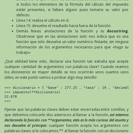
si todos los elementos de la fórmula del cálculo del impuesto
están presentes, si faltare alguno pues tomaría su valor por
defecto.
Línea 14: realiza el cálculo en sí.
Línea 15: devuelve el resultado hacia fuera de la función.
Demás líneas: anotaciones de la función y su
docustring
.
Obsérvese que en las anotaciones solo nos indica que es una
función que solo devuelve un valor numérico flotante, sin ninguna
información de los argumentos necesarios para que «haga su
trabajo»
¿Qué utilidad tiene esto, declarar una función tan extraña que acepte
cualquier cantidad de argumentos con palabras clave? Cuando veamos
los
diccionarios
en mayor detalle se nos ocurrirán unos cuantos usos
útiles, en este punto vamos a probar algo muy sencillo:
>>> diccionario = { "base" : 277.25 , "tasa" : 19 , "decimales
>>> impuesto(**diccionario)

52.678

>>>
Fíjense que las palabras claves deben estar encerradas entre comillas, y
que debemos colocarle dos asteriscos al llamar a la función,
así estemos
declarando la función con **argumentos, esto es lo más curioso del asunto y
nos devuelve al principio:
cualquier función acepta los argumentos con
palabras claves si le colocamos ** al llamar la función con un diccionario