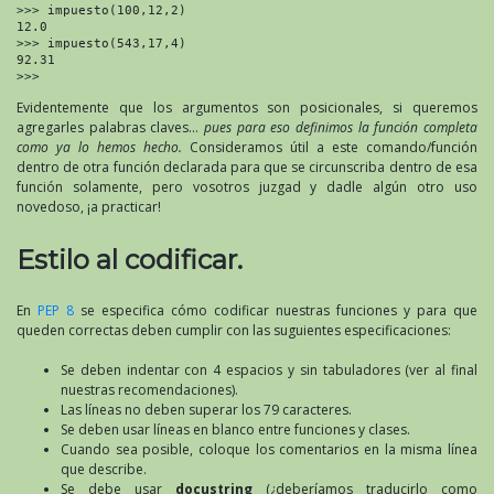
>>> impuesto(100,12,2)

12.0

>>> impuesto(543,17,4)

92.31

>>>
Evidentemente que los argumentos son posicionales, si queremos
agregarles palabras claves…
pues para eso definimos la función completa
como ya lo hemos hecho.
Consideramos útil a este comando/función
dentro de otra función declarada para que se circunscriba dentro de esa
función solamente, pero vosotros juzgad y dadle algún otro uso
novedoso, ¡a practicar!
Estilo al codificar.
En
PEP 8
se especifica cómo codificar nuestras funciones y para que
queden correctas deben cumplir con las suguientes especificaciones:
Se deben indentar con 4 espacios y sin tabuladores (ver al final
nuestras recomendaciones).
Las líneas no deben superar los 79 caracteres.
Se deben usar líneas en blanco entre funciones y clases.
Cuando sea posible, coloque los comentarios en la misma línea
que describe.
Se debe usar
docustring
(¿deberíamos traducirlo como