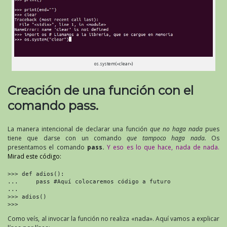
os.system(«clear»)
Creación de una función con el
comando pass.
La manera intencional de declarar una función
que no haga nada
pues
tiene que darse con un comando
que tampoco haga nada.
Os
presentamos el comando
pass.
Y eso es lo que hace, nada de nada.
Mirad este código:
>>> def adios():

...     pass #Aquí colocaremos código a futuro

...

>>> adios()

>>>
Como veís, al invocar la función no realiza «nada». Aquí vamos a explicar