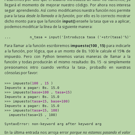
llegará el momento de mejorar nuestro código. Por ahora nos interesa
seguir aprendiendo. Así como modificamos nuestra función nos permite
para la tasa
desde la llamada a la función,
por ello es lo correcto mostrar
dicho monto para que la función
input()
enseñe la tasa que va a aplicar,
podemos modificar la línea de la siguiente manera:
...         n_tasa = input('Introduzca tasa ('+str(tasa)'%)')
Para llamar a la función escribiremos
impuesto(100 , 15)
para indicarle
a la función, por lógica, que a un monto de Bs. 100 le calcule el 15% de
impuesto. Pero con Python tenemos varias maneras de llamar a la
función y todas producirán el mismo resultado: Bs. 15 -si simplemente
presionamos intro cuando verifica la tasa-, probadlo en vuestras
cónsolas por favor:
>>> impuesto(
100
 , 
15
 )

Impuesto a pagar: Bs. 15.0

>>> impuesto(
base=100
 , 
tasa=15
)

Impuesto a pagar: Bs. 15.0

>>> impuesto(
tasa=15
, 
base=100
)

Impuesto a pagar: Bs. 15.0

>>> impuesto(
tasa=15
, 
100
)

  impuesto(tasa=15 , 100)

                    ^

SyntaxError: non-keyword arg after keyword arg
En la última entrada nos arroja error
porque no estamos pasando el valor