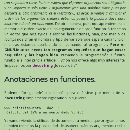
con su palabra clave, Python espera que el primer argumento sea obligatorio
y no importa si solo tiene 2 argumentos (con una palabra clave pues por
descarte el otro argumento es el «restante»), es decir, si vamos a cambiar el
orden de los argumentos siempre debemos pasarle la palabra clave para
indicarle a donde va cada valor.
De otra manera, pues nos aprendemos de
memoria el orden exacto de los argumentos de cada función. Si tenemos
un editor que nos ayude a escribir las funciones, bien, por medio de
tooltips
nos dirán el nombre y tipo de variable que espera cada función
mientras estamos escribiendo un comando al programar.
Pero en
GNU/Linux se necesitan programas pequeños que hagan cosas
pequeñas y las hagan bien.
Previendo la programación a futuro,
rumbo a la inteligencia artificial, Python nos ofrece algo muy interesante.
Empecemos por
docustring
¿lo recordáis?
Anotaciones en funciones.
Podemos ‘preguntarle’ a la función para qué sirve por medio de su
docustring
simplemente ingresando lo siguiente:
>>> print(impuesto.__doc__)

 Cálculo del IVA a un monto dado V. 0.3
Ya vamos viendo la utilidad de documentar a medida que programamos;
también tenemos la posibilidad de «saber» cuántos argumentos recibe