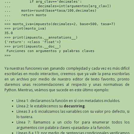
...         if arg_clav=='decimales':

...             decimales=int(argumentos[arg_clav])

...     monto=round(base*tasa/100,decimales)

...     return monto

...

>>> monto_iva=impuesto(decimales=2, base=500, tasa=7)

>>> print(monto_iva)

35.0

>>> print(impuesto.__annotations__)

{'return': <class 'float'>}

>>> print(impuesto.__doc__)

 Funciones con argumentos y palabras claves 

>>> 

Ya nuestras funciones van ganando complejidad y cada vez es más difícil
escribirlas en modo interactivo, creemos que ya vale la pena escribirlas
en un archivo por medio de nuestro editor de texto favorito, pronto
daremos unas recomendaciones al respecto y unas normativas de
Python. Mientras, veámos que sucede en este último ejemplo:
Línea 1: declaramos la función en sí con metadatos incluídos.
Línea 2: le establecemos su
docustring
.
Líneas 3 a 6: incializamos las variables con su valor pro defecto, si
lo tuviera.
Línea 7: llamamos a un ciclo for para enumerar todos los
argumentos con palabra claves «pasadas» a la función.
Líneas 8 a 13: por medio de sentencias condicionales verificamos