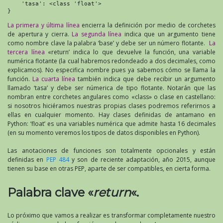
    'tasa': <class 'float'>

}
La primera y última línea
encierra la definición por medio de corchetes
de apertura y cierra.
La segunda línea
indica que un argumento tiene
como nombre clave la palabra ‘base’ y debe ser un número flotante.
La
tercera línea
«return’ indica lo que devuelve la función, una variable
numérica flotante (la cual habremos redondeado a dos decimales, como
explicamos). No especifica nombre pues ya sabemos cómo se llama la
función.
La cuarta línea
también indica que debe recibir un argumento
llamado ‘tasa’ y debe ser númerica de tipo flotante. Notarán que las
nombran entre corchetes angulares como «class» o clase en castellano:
si nosotros hiciéramos nuestras propias clases podremos referirnos a
ellas en cualquier momento. Hay clases definidas de antamano en
Python: ‘float’ es una variables numérica que admite hasta 16 decimales
(en su momento veremos los tipos de datos disponibles en Python).
Las anotaciones de funciones son totalmente opcionales y están
definidas en
PEP 484
y son de reciente adaptación, año 2015, aunque
tienen su base en otras PEP, aparte de ser compatibles, en cierta forma.
Palabra clave «
return
«.
Lo próximo que vamos a realizar es transformar completamente nuestro