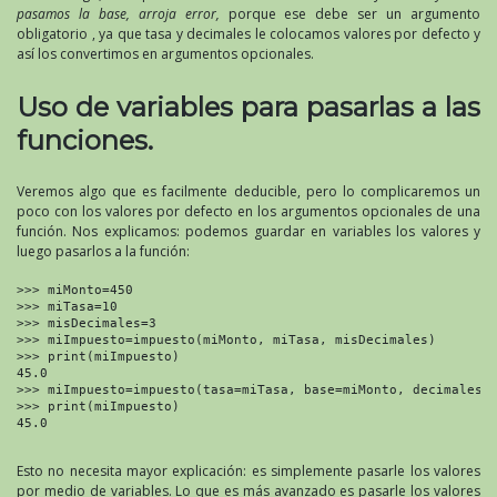
pasamos la base, arroja error,
porque ese debe ser un argumento
obligatorio , ya que tasa y decimales le colocamos valores por defecto y
así los convertimos en argumentos opcionales.
Uso de variables para pasarlas a las
funciones.
Veremos algo que es facilmente deducible, pero lo complicaremos un
poco con los valores por defecto en los argumentos opcionales de una
función. Nos explicamos: podemos guardar en variables los valores y
luego pasarlos a la función:
>>> miMonto=450

>>> miTasa=10

>>> misDecimales=3

>>> miImpuesto=impuesto(miMonto, miTasa, misDecimales)

>>> print(miImpuesto)

45.0

>>> miImpuesto=impuesto(tasa=miTasa, base=miMonto, decimales=m
>>> print(miImpuesto)

45.0

Esto no necesita mayor explicación: es simplemente pasarle los valores
por medio de variables. Lo que es más avanzado es pasarle los valores