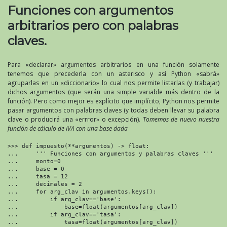
Funciones con argumentos
arbitrarios pero con palabras
claves.
Para «declarar» argumentos arbitrarios en una función solamente
tenemos que precederla con un asterisco y así Python «sabrá»
agruparlas en un «diccionario» lo cual nos permite listarlas (y trabajar)
dichos argumentos (que serán una simple variable más dentro de la
función). Pero como mejor es explícito que implícito, Python nos permite
pasar argumentos con palabras claves (y todas deben llevar su palabra
clave o producirá una «errror» o excepción).
Tomemos de nuevo nuestra
función de cálculo de IVA con una base dada
>>> def impuesto(**argumentos) -> float:

...     ''' Funciones con argumentos y palabras claves '''

...     monto=0

...     base = 0

...     tasa = 12

...     decimales = 2

...     for arg_clav in argumentos.keys():

...         if arg_clav=='base':

...             base=float(argumentos[arg_clav])

...         if arg_clav=='tasa':

...             tasa=float(argumentos[arg_clav])
