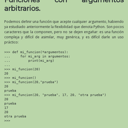
arbitrarios.
Podemos definir una función que acepte cualquier argumento, habiendo
ya estudiado anteriormente la flexibilidad que denota Python. Son pocos
caracteres que la componen, pero no se dejen engañar: es una función
compleja y difícil de asimilar, muy genérica, y es difícil darle un uso
práctico:
>>> def mi_funcion(*argumentos):

...     for mi_arg in argumentos:

...         print(mi_arg)

... 

>>> mi_funcion(20)

20

>>> mi_funcion()

>>> mi_funcion(20,"prueba")

20

prueba

>>> mi_funcion(20, "prueba", 17, 20, "otra prueba")

20

prueba

17

20

otra prueba

>>>