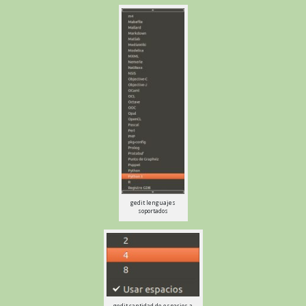
gedit lenguajes
soportados
gedit cantidad de espacios a