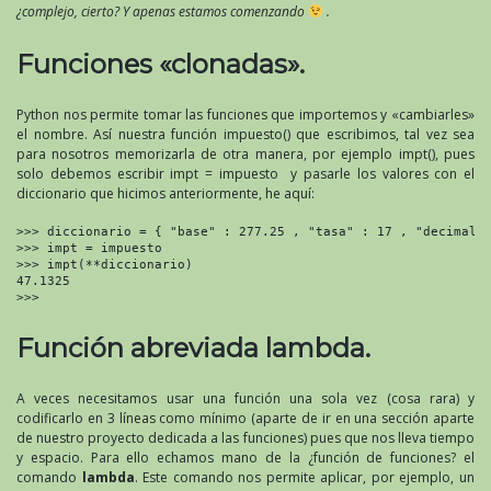
¿complejo, cierto? Y apenas estamos comenzando
.
Funciones «clonadas».
Python nos permite tomar las funciones que importemos y «cambiarles»
el nombre. Así nuestra función impuesto() que escribimos, tal vez sea
para nosotros memorizarla de otra manera, por ejemplo impt(), pues
solo debemos escribir impt = impuesto y pasarle los valores con el
diccionario que hicimos anteriormente, he aquí:
>>> diccionario = { "base" : 277.25 , "tasa" : 17 , "decimales
>>> impt = impuesto

>>> impt(**diccionario)

47.1325

>>>
Función abreviada lambda.
A veces necesitamos usar una función una sola vez (cosa rara) y
codificarlo en 3 líneas como mínimo (aparte de ir en una sección aparte
de nuestro proyecto dedicada a las funciones) pues que nos lleva tiempo
y espacio. Para ello echamos mano de la ¿función de funciones? el
comando
lambda
. Este comando nos permite aplicar, por ejemplo, un