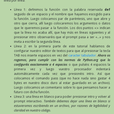
línea por línea:
Línea 1: definimos la función con la palabra reservada
def
seguido de un espacio y el nombre que hayamos escogido para
la función. Luego colocamos par de paréntesis, uno que abre y
otro que cierra, allí luego colocaremos los argumentos o datos
que le queremos pasar a la función. Los dos puntos «:» indican
que la línea no acaba allí, que hay más en líneas siguientes y al
presionar intro observaréis que el prompt pasa a ser «…» y nos
invita a escribir la segunda línea.
Línea 2: en la primera parte de este tutorial hablamos de
configurar nuestro editor de textos para que al presionar la tecla
TAB nos inserte espacios en vez del
caracter tabulador
.
Ahora os
rogamos, para cumplir con las normas de Python.org que lo
configuréis exactamente a 4 espacios
o que pulséis 4 espacios la
primera vez y luego vuestro procesador indentará
automáticamente cada vez que presionéis intro. Así que
colocamos el comando pass (que no hace nada sino gastar 4
bytes en nuestro disco duro al estar guardado en un archivo).
Luego colocamos un comentario sobre lo que pensamos hacer a
futuro con dicha función.
Línea 3: una línea en blanco para poder presionar intro y volver al
prompt interactivo.
También debemos dejar una línea en blanco si
estuvieramos escribiendo en un archivo, por razones de legibilidad y
claridad en nuestro código.