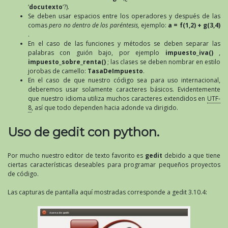
‘
docutexto
‘?).
Se deben usar espacios entre los operadores y después de las
comas
pero no dentro de los paréntesis,
ejemplo:
a = f(1,2) + g(3,4)
.
En el caso de las funciones y métodos se deben separar las
palabras con guión bajo, por ejemplo
impuesto_iva()
,
impuesto_sobre_renta()
; las clases se deben nombrar en estilo
jorobas de camello:
TasaDeImpuesto
.
En el caso de que nuestro código sea para uso internacional,
deberemos usar solamente caracteres básicos. Evidentemente
que nuestro idioma utiliza muchos caracteres extendidos en
UTF-
8
, así que todo dependen hacia adonde va dirigido.
Uso de gedit con python.
Por mucho nuestro editor de texto favorito es
gedit
debido a que tiene
ciertas características deseables para programar pequeños proyectos
de código.
Las capturas de pantalla aquí mostradas corresponde a gedit 3.10.4: