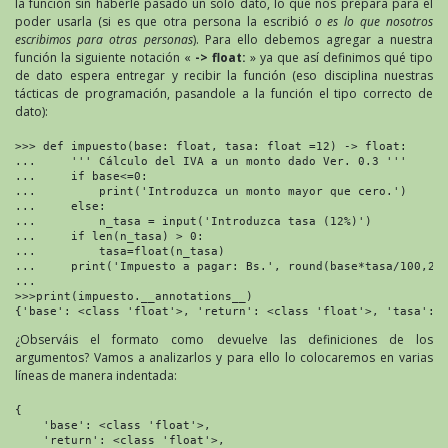
la función sin haberle pasado un solo dato, lo que nos prepara para el
poder usarla (si es que otra persona la escribió
o es lo que nosotros
escribimos para otras personas
). Para ello debemos agregar a nuestra
función la siguiente notación «
-> float:
» ya que así definimos qué tipo
de dato espera entregar y recibir la función (eso disciplina nuestras
tácticas de programación, pasandole a la función el tipo correcto de
dato):
>>> def impuesto(base: float, tasa: float =12) -> float:

...     ''' Cálculo del IVA a un monto dado Ver. 0.3 '''

...     if base<=0:

...         print('Introduzca un monto mayor que cero.')

...     else:

...         n_tasa = input('Introduzca tasa (12%)')

...     if len(n_tasa) > 0:

...         tasa=float(n_tasa)

...     print('Impuesto a pagar: Bs.', round(base*tasa/100,2))
...

>>>print(impuesto.__annotations__)

{'base': <class 'float'>, 'return': <class 'float'>, 'tasa': 
¿Observáis el formato como devuelve las definiciones de los
argumentos? Vamos a analizarlos y para ello lo colocaremos en varias
líneas de manera indentada:
{

    'base': <class 'float'>,

    'return': <class 'float'>,
