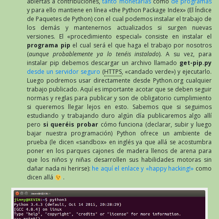
abiertas a contribuciones,
tanto monetarias
como
de programas
y para ello mantiene en línea «the Python Package Index» (El Índice
de Paquetes de Python) con el cual podemos instalar el trabajo de
los demás y mantenernos actualizados si surgen nuevas
versiones. El «procedimiento especial» consiste en instalar el
programa pip
el cual será el que haga el trabajo por nosotros
(
aunque probablemente ya lo tenéis instalado
). A su vez, para
instalar pip debemos descargar un archivo llamado
get-pip.py
desde un servidor seguro
(
HTTPS
, «candado verde») y ejecutarlo.
Luego podremos usar directamente desde Python.org cualquier
trabajo publicado. Aquí es importante acotar que se deben seguir
normas y reglas para publicar y son de obligatorio cumplimiento
si queremos llegar lejos en esto. Sabemos que si seguimos
estudiando y trabajando duro algún día publicaremos algo allí
pero
si queréis probar
cómo funciona (declarar, subir y luego
bajar nuestra programación) Python ofrece un ambiente de
prueba (le dicen «sandbox» en inglés ya que allá se acostumbra
poner en los parques cajones de madera llenos de arena para
que los niños y niñas desarrollen sus habilidades motoras sin
dañar nada ni herirse):
he aquí el enlace y «happy hacking!»
como
dicen allá
.