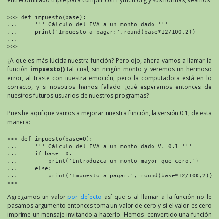
entrecomillado triple para cumplir con Python.org y sus normas, veamos
>>> def impuesto(base):

...     ''' Cálculo del IVA a un monto dado '''

...     print('Impuesto a pagar:',round(base*12/100,2))

... 

>>>
¿A que es más lúcida nuestra función? Pero ojo, ahora vamos a llamar la
función
impuesto()
tal cual, sin ningún monto y veremos un hermoso
error, al traste con nuestra emoción, pero la computadora está en lo
correcto, y si nosotros hemos fallado ¿qué esperamos entonces de
nuestros futuros usuarios de nuestros programas?
Pues he aquí que vamos a mejorar nuestra función, la versión 0.1, de esta
manera:
>>> def impuesto(base=0):

...     ''' Cálculo del IVA a un monto dado V. 0.1 '''

...     if base==0:

...         print('Introduzca un monto mayor que cero.')

...     else:

...         print('Impuesto a pagar:', round(base*12/100,2))

>>>
Agregamos un valor
por defecto
así que si al llamar a la función no le
pasamos argumento entonces toma un valor de cero y si el valor es cero
imprime un mensaje invitando a hacerlo. Hemos convertido una función