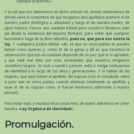
califique la filiación.»
Y es así que nos detenemos en dicho artículo 56, donde observamos de
dónde viene la costumbre de que tengamos dos apellidos: primero el de
nuestro padre (biológico o adoptivo) y luego el de nuestra madre, de
igual manera. Parece una cuestión baladí pero nosotros llevamos esto
así desde la existencia del Imperio Romano, para evitar que cualquier
funcionario haga de su libre albedrío,
pues no, que para eso existe la
ley.
Y cualquiera podrá refutar «ah, es que en otros países te puedes
llamar como quieras y como te de la gana» y allí es que hacemos la
observación que eso en realidad depende de un juez que te lo apruebe;
y que está mal visto por esas sociedades que nosotros tengamos
«nombres largos» -lo cual a nuestro parecer evita o mitiga confusiones
de identidad a lo largo de los años y generaciones-. Y ni hablar de las
mujeres, que aquí toman el apellido del esposo (con el consabido «de»)
o peor aún en otros países, cuando eliminan totalmente su apellido y
usan el de su esposo como si fueran hermanos (
aberrante a nuestro
parecer
).
Para evitar esto, y muchas otras cosas más, de nuevo debemos ver y leer
nuestra «
Ley Orgánica de identidad».
Promulgación.