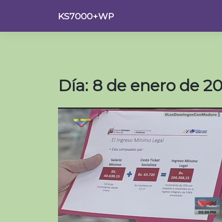
Saltar
KS7000+WP
al
contenido
Día:
8 de enero de 2