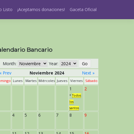
 Listo
¡Aceptamos donaciones!
Gaceta Oficial
alendario Bancario
Month:
Year:
« Prev
Noviembre 2024
Next »
mingo
Lunes
Martes
Miércoles
Jueves
Viernes
Sábado
1
2
*
Todos
los
santos
4
5
6
7
8
9
11
12
13
14
15
16