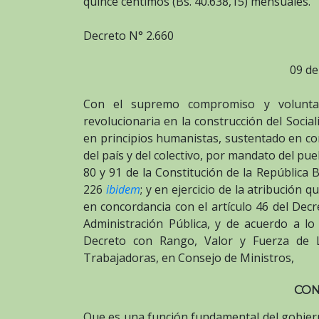
quince céntimos (Bs. 40.638,15) mensuales.
Decreto N° 2.660
09 de
Con el supremo compromiso y voluntad 
revolucionaria en la construcción del Socia
en principios humanistas, sustentado en con
del país y del colectivo, por mandato del pu
80 y 91 de la Constitución de la República 
226
ibidem
; y en ejercicio de la atribución 
en concordancia con el artículo 46 del Dec
Administración Pública, y de acuerdo a lo
Decreto con Rango, Valor y Fuerza de L
Trabajadoras, en Consejo de Ministros,
CON
Que es una función fundamental del gobierno