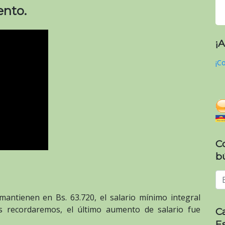
ento.
¡
¡Co
C
b
mantienen en Bs. 63.720, el salario mínimo integral
s recordaremos, el último aumento de salario fue
C
E