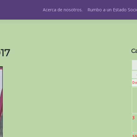
Acerca de nosotros.
Rumbo a un Estado Socio
017
C
Do
3
10