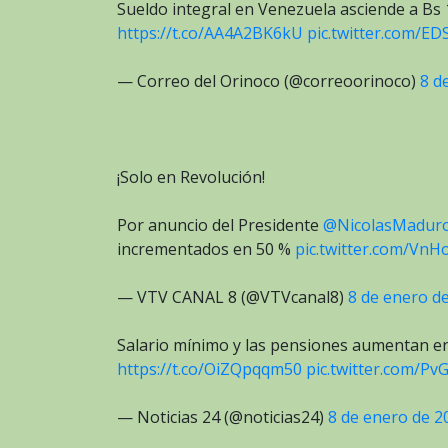
Sueldo integral en Venezuela asciende a B
https://t.co/AA4A2BK6kU
pic.twitter.com/E
— Correo del Orinoco (@correoorinoco)
8 d
¡Solo en Revolución!
Por anuncio del Presidente
@NicolasMadur
incrementados en 50 %
pic.twitter.com/Vn
— VTV CANAL 8 (@VTVcanal8)
8 de enero d
Salario mínimo y las pensiones aumentan en 
https://t.co/OiZQpqqm50
pic.twitter.com/P
— Noticias 24 (@noticias24)
8 de enero de 2