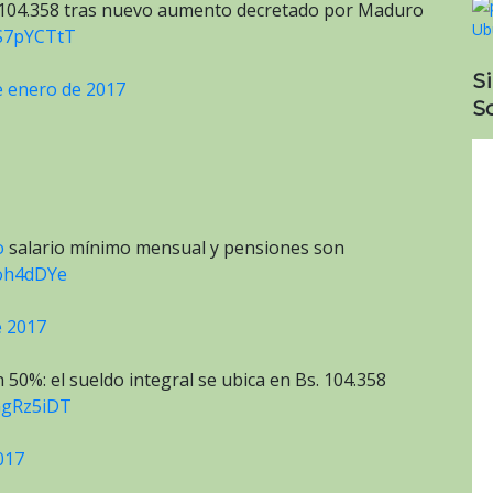
s 104.358 tras nuevo aumento decretado por Maduro
DS7pYCTtT
S
e enero de 2017
So
o
salario mínimo mensual y pensiones son
Hoh4dDYe
e 2017
50%: el sueldo integral se ubica en Bs. 104.358
vGgRz5iDT
017