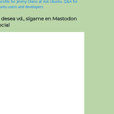
i desea vd., sígame en Mastodon
cial