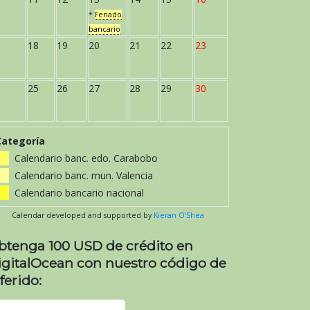
*
Feriado
bancario
18
19
20
21
22
23
25
26
27
28
29
30
Categoría
Calendario banc. edo. Carabobo
Calendario banc. mun. Valencia
Calendario bancario nacional
Calendar developed and supported by
Kieran O'Shea
btenga 100 USD de crédito en
igitalOcean con nuestro código de
ferido: