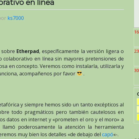
rativo en línea
por
ks7000
16
l sobre
Etherpad
, específicamente la versión ligera o
23
to colaborativo en línea sin mayores pretensiones de
osa en concepto. Veremos como instalarla, utilizarla y
30
funciona, acompañenos por favor
.
afórica y siempre hemos sido un tanto excépticos al
obre todo pragmáticos pero también cautelosos en
os datos en internet y «prometen el oro y el moro» a
s llamó poderosamente la atención la herramienta
eremos muy bien los detalles «de debajo del
capó
«-.