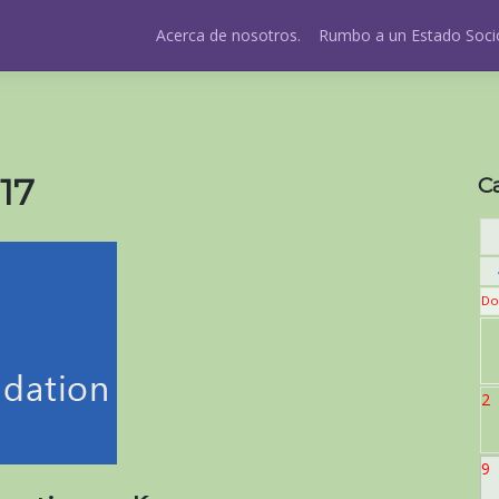
Acerca de nosotros.
Rumbo a un Estado Socio
17
C
Do
2
9