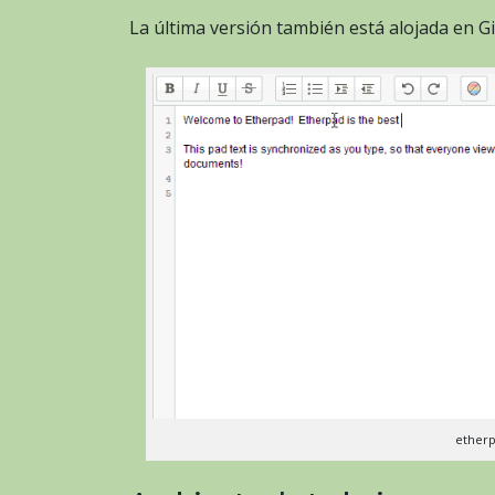
La última versión también está alojada en G
etherp