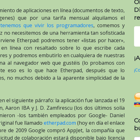
O
D
miento de aplicaciones en línea (documentos de texto,
re
ágenes) que por una tarifa mensual alquilamos el
 tenemos que vivir los programadores
, comemos y
z no necesitemos de una herramienta tan sofisticada
rviene Etherpad: podremos tener «listas por hacer»,
en línea con resaltado sobre lo que escribe cada
lores y podremos embutirlo en cualquiera de nuestras
¡
tana al navegador web que gustéis (lo probamos con
¡Co
ente eso es lo que hace Etherpad, después que lo
s, no muchos debido a la aparente simplicidad de la
n el siguiente párrafo: la aplicación fue lanzada el 19
Aaron IBA y J. D. Zamfirescu (los dos últimos solía
unieron -los también empleados por Google- Daniel
C
original fue llamado
etherpad.com
(hoy en día el enlace
b
embre de 2009 Google compró AppJet, la compañía que
icitud de colaboración estará disponible bajo licencia