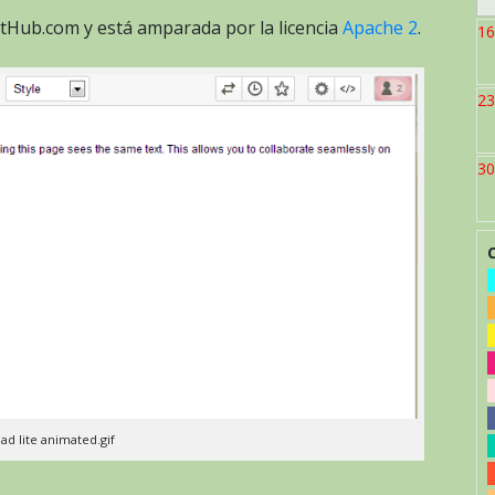
itHub.com y está amparada por la licencia
Apache 2
.
16
23
30
ad lite animated.gif