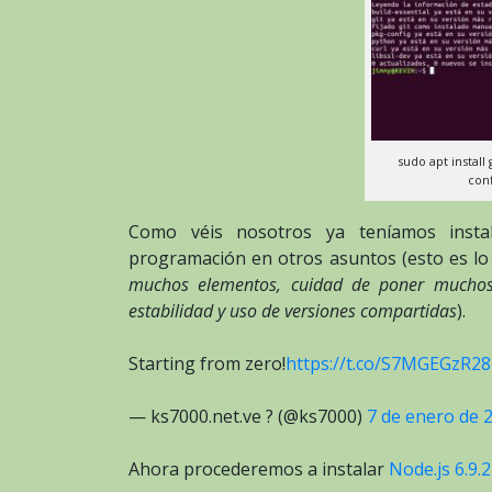
sudo apt install 
conf
Como véis nosotros ya teníamos insta
programación en otros asuntos (esto es l
muchos elementos, cuidad de poner muchos
estabilidad y uso de versiones compartidas
).
Starting from zero!
https://t.co/S7MGEGzR28
— ks7000.net.ve ? (@ks7000)
7 de enero de 
Ahora procederemos a instalar
Node.js 6.9.2