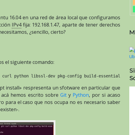
tu 16.04 en una red de área local que configuramos
cción
IPv4
fija: 192.168.1.47, aparte de tener derechos
ecesitamos, ¿sencillo, cierto?
M
s el siguiente comando:
S
 curl python libssl-dev pkg-config build-essential
So
pt install» respresenta un sfotware en particular que
r acá hemos escrito sobre
Git
y
Python
, por si acaso
ro para el caso que nos ocupa no es necesario saber
existen-.