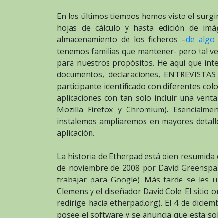
En los últimos tiempos hemos visto el surgi
hojas de cálculo y hasta edición de im
almacenamiento de los ficheros –
de algo
tenemos familias que mantener- pero tal ve
para nuestros propósitos. He aquí que inte
documentos, declaraciones, ENTREVISTAS 
participante identificado con diferentes co
aplicaciones con tan solo incluir una ven
Mozilla Firefox y Chromium). Esencialm
instalemos ampliaremos en mayores detalle
aplicación.
La historia de Etherpad está bien resumida e
de noviembre de 2008 por David Greenspan, 
trabajar para Google). Más tarde se les 
Clemens y el diseñador David Cole. El sitio 
redirige hacia etherpad.org). El 4 de dici
posee el software y se anuncia que esta sol