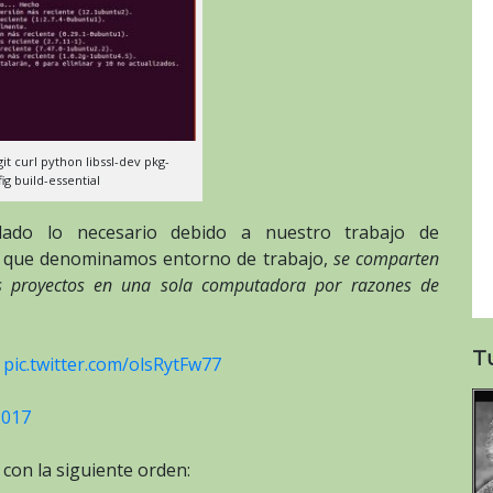
git curl python libssl-dev pkg-
ig build-essential
lado lo necesario debido a nuestro trabajo de
o que denominamos entorno de trabajo,
se comparten
 proyectos en una sola computadora por razones de
T
pic.twitter.com/olsRytFw77
2017
con la siguiente orden: