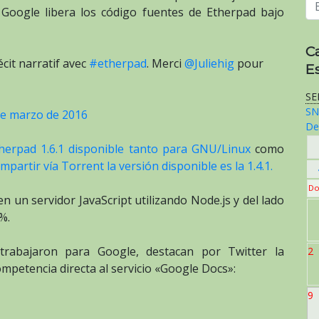
 Google libera los código fuentes de Etherpad bajo
C
écit narratif avec
#etherpad
. Merci
@Juliehig
pour
E
SE
SN
de marzo de 2016
De
herpad 1.6.1 disponible tanto para GNU/Linux
como
mpartir vía Torrent la versión disponible es la 1.4.1.
Do
n un servidor JavaScript utilizando Node.js y del lado
%.
rabajaron para Google, destacan por Twitter la
2
mpetencia directa al servicio «Google Docs»:
9