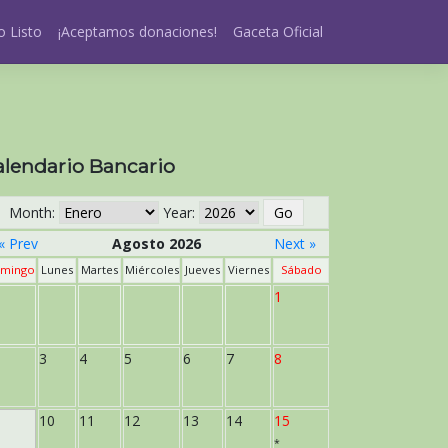
 Listo
¡Aceptamos donaciones!
Gaceta Oficial
alendario Bancario
Month:
Year:
« Prev
Agosto 2026
Next »
mingo
Lunes
Martes
Miércoles
Jueves
Viernes
Sábado
1
3
4
5
6
7
8
10
11
12
13
14
15
*