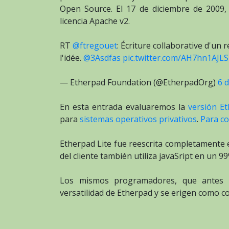
Open Source. El 17 de diciembre de 2009,
licencia Apache v2.
RT
@ftregouet
: Écriture collaborative d'un r
l'idée.
@3Asdfas
pic.twitter.com/AH7hn1AJLS
— Etherpad Foundation (@EtherpadOrg)
6 
En esta entrada evaluaremos la
versión Et
para
sistemas operativos privativos
.
Para co
Etherpad Lite fue reescrita completamente e
del cliente también utiliza javaSript en un 99
Los mismos programadores, que antes t
versatilidad de Etherpad y se erigen como co