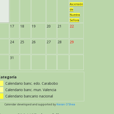
Ascensión
de
Nuestra
Señora
17
18
19
20
21
22
24
25
26
27
28
29
31
Categoría
Calendario banc. edo. Carabobo
Calendario banc. mun. Valencia
Calendario bancario nacional
Calendar developed and supported by
Kieran O'Shea