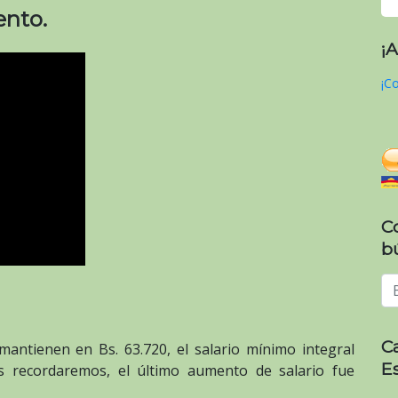
ento.
¡
¡Co
C
b
C
mantienen en Bs. 63.720, el salario mínimo integral
E
s recordaremos, el último aumento de salario fue