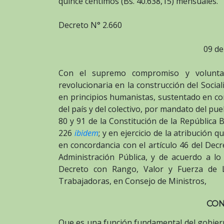
quince céntimos (Bs. 40.638,15) mensuales.
Decreto N° 2.660
09 de
Con el supremo compromiso y voluntad 
revolucionaria en la construcción del Socia
en principios humanistas, sustentado en con
del país y del colectivo, por mandato del pu
80 y 91 de la Constitución de la República 
226
ibidem
; y en ejercicio de la atribución 
en concordancia con el artículo 46 del Dec
Administración Pública, y de acuerdo a lo
Decreto con Rango, Valor y Fuerza de L
Trabajadoras, en Consejo de Ministros,
CON
Que es una función fundamental del gobierno