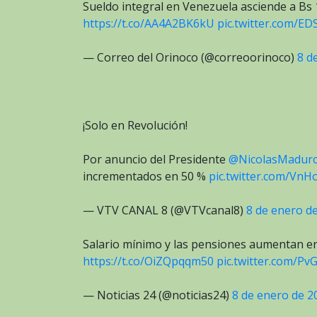
Sueldo integral en Venezuela asciende a B
https://t.co/AA4A2BK6kU
pic.twitter.com/E
— Correo del Orinoco (@correoorinoco)
8 d
¡Solo en Revolución!
Por anuncio del Presidente
@NicolasMadur
incrementados en 50 %
pic.twitter.com/Vn
— VTV CANAL 8 (@VTVcanal8)
8 de enero d
Salario mínimo y las pensiones aumentan en 
https://t.co/OiZQpqqm50
pic.twitter.com/P
— Noticias 24 (@noticias24)
8 de enero de 2