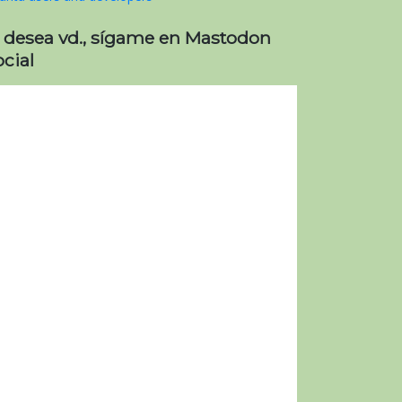
i desea vd., sígame en Mastodon
cial