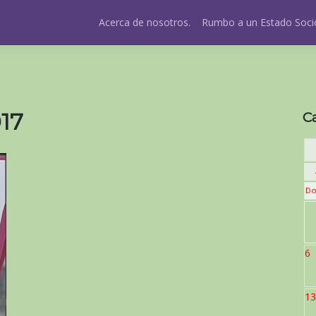
Acerca de nosotros.
Rumbo a un Estado Socio
017
C
Do
6
13