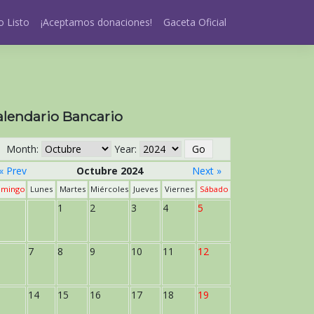
 Listo
¡Aceptamos donaciones!
Gaceta Oficial
alendario Bancario
Month:
Year:
« Prev
Octubre 2024
Next »
mingo
Lunes
Martes
Miércoles
Jueves
Viernes
Sábado
1
2
3
4
5
7
8
9
10
11
12
14
15
16
17
18
19