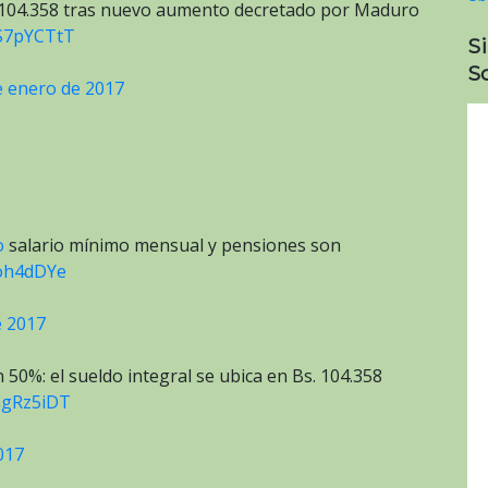
s 104.358 tras nuevo aumento decretado por Maduro
DS7pYCTtT
S
So
e enero de 2017
o
salario mínimo mensual y pensiones son
Hoh4dDYe
e 2017
50%: el sueldo integral se ubica en Bs. 104.358
vGgRz5iDT
017