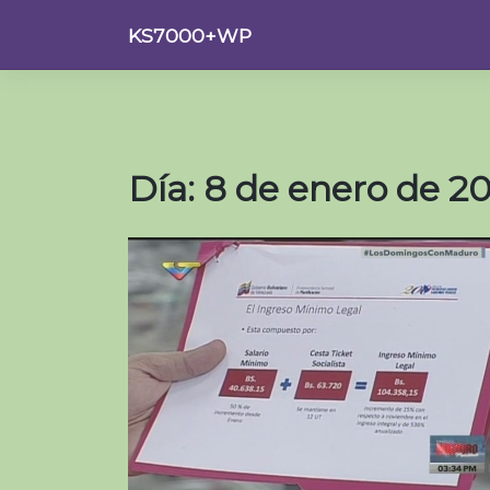
Saltar
KS7000+WP
al
contenido
Día:
8 de enero de 2