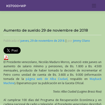
Saltar
KS7000+WP
al
contenido
Aumento de sueldo 29 de noviembre de 2018
Publicada el
jueves, 29 de noviembre de 2018
|
por
Jimmy Olano
El Presidente venezolano, Nicolás Maduro Moros, anunció este jueves un
aumento de salario mínimo y pensiones, de Bs. 1.800 a Bs. 4.500
mensuales, producto de haber tomado la decisión de incrementar el
Petro como unidad de cuenta de Bs. 3.600 a Bs. 9.000 (información
tomada de la
página web de Alba Ciudad
, respaldo en
Wayback
Machine
). Esperamos por su publicación en la Gaceta Oficial.
Texto: Alba Ciudad (Luigino Bracci Roa)
Al cumplirse 100 días del Programa de Recuperación Económica y en
cadena nacional de radio y televisión, el Presidente venezolano describió