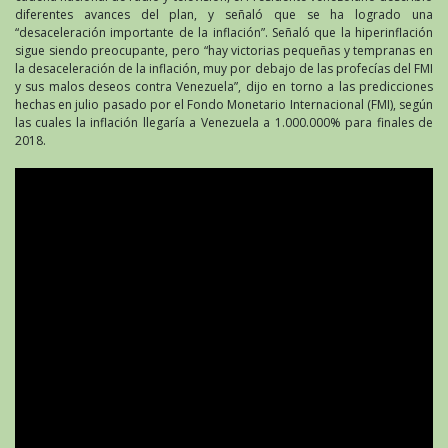
diferentes avances del plan, y señaló que se ha logrado una
“desaceleración importante de la inflación”. Señaló que la hiperinflación
sigue siendo preocupante, pero “hay victorias pequeñas y tempranas en
la desaceleración de la inflación, muy por debajo de las profecías del FMI
y sus malos deseos contra Venezuela”, dijo en torno a las predicciones
hechas en julio pasado por el Fondo Monetario Internacional (FMI), según
las cuales la inflación llegaría a Venezuela a 1.000.000% para finales de
2018.