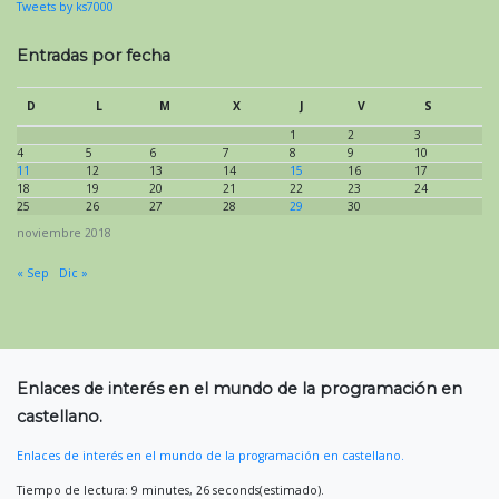
Tweets by ks7000
Entradas por fecha
D
L
M
X
J
V
S
1
2
3
4
5
6
7
8
9
10
11
12
13
14
15
16
17
18
19
20
21
22
23
24
25
26
27
28
29
30
noviembre 2018
« Sep
Dic »
Enlaces de interés en el mundo de la programación en
castellano.
Enlaces de interés en el mundo de la programación en castellano.
Tiempo de lectura: 9 minutes, 26 seconds(estimado).