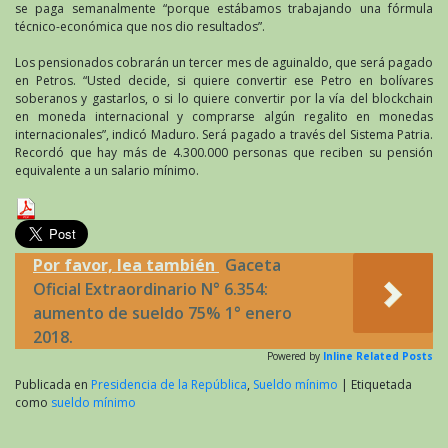
se paga semanalmente “porque estábamos trabajando una fórmula
técnico-económica que nos dio resultados”.
Los pensionados cobrarán un tercer mes de aguinaldo, que será pagado
en Petros. “Usted decide, si quiere convertir ese Petro en bolívares
soberanos y gastarlos, o si lo quiere convertir por la vía del blockchain
en moneda internacional y comprarse algún regalito en monedas
internacionales”, indicó Maduro. Será pagado a través del Sistema Patria.
Recordó que hay más de 4.300.000 personas que reciben su pensión
equivalente a un salario mínimo.
Por favor, lea también
Gaceta
Oficial Extraordinario N° 6.354:
aumento de sueldo 75% 1° enero
2018.
Powered by
Inline Related Posts
Publicada en
Presidencia de la República
,
Sueldo mínimo
|
Etiquetada
como
sueldo mínimo