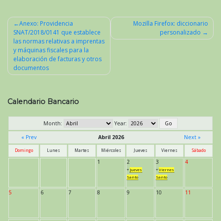
Anexo: Providencia
Mozilla Firefox: diccionario
SNAT/2018/0141 que establece
personalizado
Navegación
las normas relativas a imprentas
de
y máquinas fiscales para la
elaboración de facturas y otros
entradas
documentos
Calendario Bancario
Month:
Year:
« Prev
Abril 2026
Next »
Domingo
Lunes
Martes
Miércoles
Jueves
Viernes
Sábado
1
2
3
4
*
Jueves
*
Viernes
Santo
Santo
5
6
7
8
9
10
11