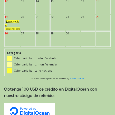
12
13
14
15
16
17
18
19
20
21
22
23
24
25
*
Precursor de
la
Independencia
26
27
28
29
30
Categoría
Calendario banc. edo. Carabobo
Calendario banc. mun. Valencia
Calendario bancario nacional
Calendar developed and supported by
Kieran O'Shea
Obtenga 100 USD de crédito en DigitalOcean con
nuestro código de referido: