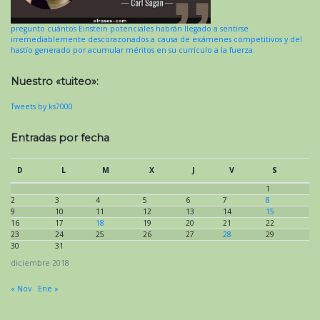
pregunto cuántos Einstein potenciales habrán llegado a sentirse
irremediablemente descorazonados a causa de exámenes competitivos y del
hastío generado por acumular méritos en su currículo a la fuerza.
Nuestro «tuiteo»:
Tweets by ks7000
Entradas por fecha
D
L
M
X
J
V
S
1
2
3
4
5
6
7
8
9
10
11
12
13
14
15
16
17
18
19
20
21
22
23
24
25
26
27
28
29
30
31
diciembre 2018
« Nov
Ene »