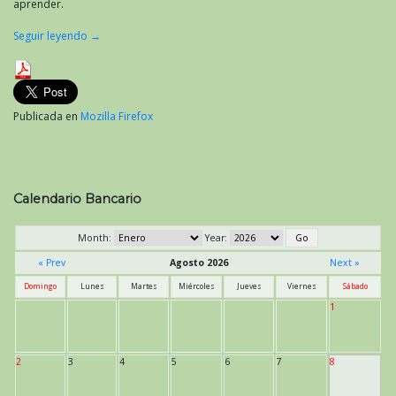
aprender.
Seguir leyendo
→
Publicada en
Mozilla Firefox
Calendario Bancario
Month:
Year:
« Prev
Agosto 2026
Next »
Domingo
Lunes
Martes
Miércoles
Jueves
Viernes
Sábado
1
2
3
4
5
6
7
8