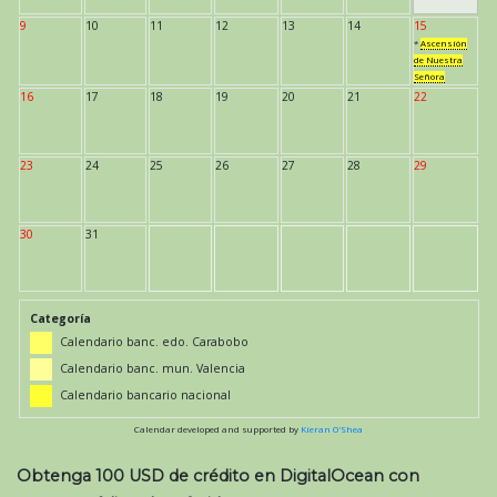
9
10
11
12
13
14
15
*
Ascensión
de Nuestra
Señora
16
17
18
19
20
21
22
23
24
25
26
27
28
29
30
31
Categoría
Calendario banc. edo. Carabobo
Calendario banc. mun. Valencia
Calendario bancario nacional
Calendar developed and supported by
Kieran O'Shea
Obtenga 100 USD de crédito en DigitalOcean con