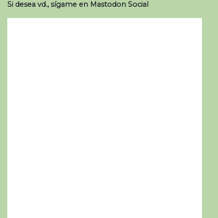
Si desea vd., sígame en Mastodon Social