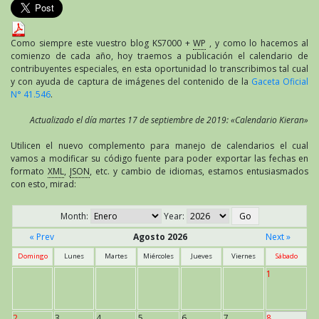
Como siempre este vuestro blog KS7000 +
WP
, y como lo hacemos al
comienzo de cada año, hoy traemos a publicación el calendario de
contribuyentes especiales, en esta oportunidad lo transcribimos tal cual
y con ayuda de captura de imágenes del contenido de la
Gaceta Oficial
N° 41.546
.
Actualizado el día martes 17 de septiembre de 2019: «Calendario Kieran»
Utilicen el nuevo complemento para manejo de calendarios el cual
vamos a modificar su código fuente para poder exportar las fechas en
formato
XML
,
JSON
, etc. y cambio de idiomas, estamos entusiasmados
con esto, mirad:
Month:
Year:
« Prev
Agosto 2026
Next »
Domingo
Lunes
Martes
Miércoles
Jueves
Viernes
Sábado
1
2
3
4
5
6
7
8