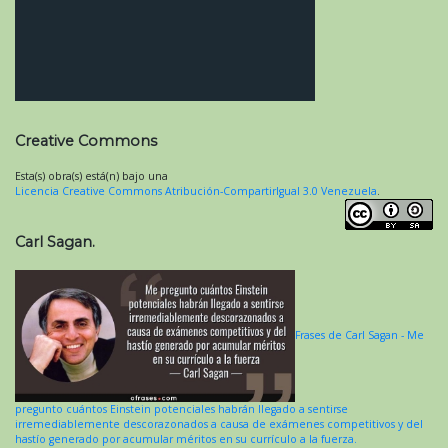
Creative Commons
Esta(s) obra(s) está(n) bajo una
Licencia Creative Commons Atribución-CompartirIgual 3.0 Venezuela
.
Carl Sagan.
Frases de Carl Sagan - Me
pregunto cuántos Einstein potenciales habrán llegado a sentirse
irremediablemente descorazonados a causa de exámenes competitivos y del
hastío generado por acumular méritos en su currículo a la fuerza.