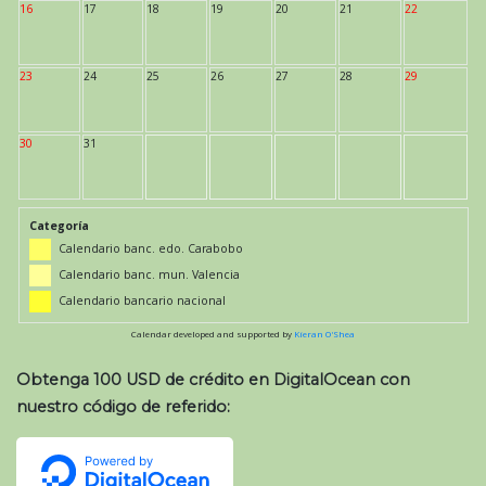
16
17
18
19
20
21
22
23
24
25
26
27
28
29
30
31
Categoría
Calendario banc. edo. Carabobo
Calendario banc. mun. Valencia
Calendario bancario nacional
Calendar developed and supported by
Kieran O'Shea
Obtenga 100 USD de crédito en DigitalOcean con
nuestro código de referido: