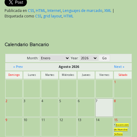
Publicada en
CSS
,
HTML
,
Internet
,
Lenguajes de marcado
,
XML
|
Etiquetada como
CSS
,
grid layout
,
HTML
Calendario Bancario
Month:
Year:
« Prev
Agosto 2026
Next »
Domingo
Lunes
Martes
Miércoles
Jueves
Viernes
Sábado
1
2
3
4
5
6
7
8
9
10
11
12
13
14
15
*
Ascensión
de Nuestra
Señora