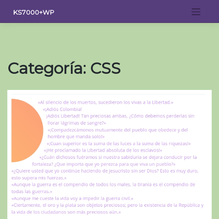
Saltar
KS7000+WP
al
contenido
Categoría:
CSS