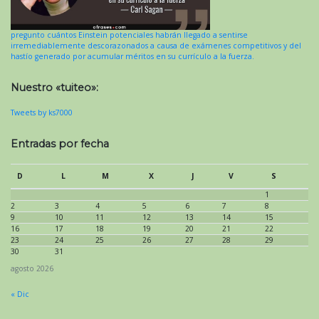
pregunto cuántos Einstein potenciales habrán llegado a sentirse
irremediablemente descorazonados a causa de exámenes competitivos y del
hastío generado por acumular méritos en su currículo a la fuerza.
Nuestro «tuiteo»:
Tweets by ks7000
Entradas por fecha
D
L
M
X
J
V
S
1
2
3
4
5
6
7
8
9
10
11
12
13
14
15
16
17
18
19
20
21
22
23
24
25
26
27
28
29
30
31
agosto 2026
« Dic