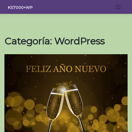
Saltar
KS7000+WP
al
contenido
Categoría:
WordPress