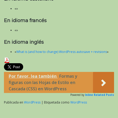
«»
En idioma francés
«»
En idioma inglés
«
What is (and how to change) WordPress autosave + revisions
»
Por favor, lea también
Formas y
figuras con las Hojas de Estilo en
Cascada (CSS) en WordPress
Powered by
Inline Related Posts
Publicada en
WordPress
|
Etiquetada como
WordPress