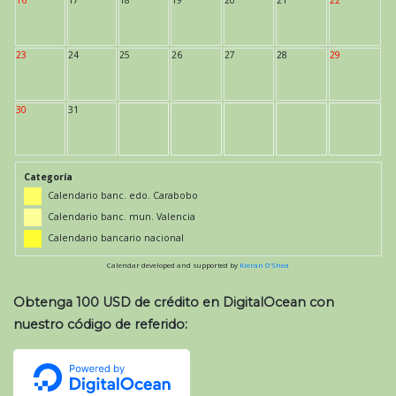
23
24
25
26
27
28
29
30
31
Categoría
Calendario banc. edo. Carabobo
Calendario banc. mun. Valencia
Calendario bancario nacional
Calendar developed and supported by
Kieran O'Shea
Obtenga 100 USD de crédito en DigitalOcean con
nuestro código de referido: