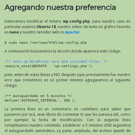
Agregando nuestra preferencia
Deberemos modificar el fichero
wp.config.php
, para nuestro caso en
particular usamos
Ubuntu 18,
nuestro editor de texto no gráfico favorito
es
nano
y nuestro servidor web es
Apache
:
$ sudo nano /var/www/html/wp-config.php
A continuación buscaremos la sección donde aparezca este código:
/** Sets up WordPress vars and included files. */
require_once(ABSPATH . 'wp-settings.php');
Justo antes de estas líneas y NO después (que precisamente fue nuestro
erro que cometimos en un primer intento) agregaremos el siguiente
código
:
/** Autoguardado en 5 minutos */
define('AUTOSAVE_INTERVAL', 300 );
La primera línea es un comentario en castellano para saber que
pasamos por acá, sean libres de comentar lo que les parezca útil, como
por ejemplo la fecha de modificación. Con la segunda línea
completamos nuestro cometido, establecer a 5 minutos (300 segundos)
el autoguardado automático. La parte, ampliada, del archivo quedó de