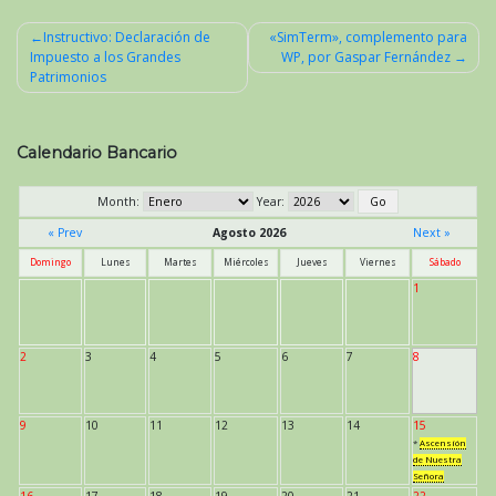
Instructivo: Declaración de
«SimTerm», complemento para
Impuesto a los Grandes
WP, por Gaspar Fernández
Navegación
Patrimonios
de
entradas
Calendario Bancario
Month:
Year:
« Prev
Agosto 2026
Next »
Domingo
Lunes
Martes
Miércoles
Jueves
Viernes
Sábado
1
2
3
4
5
6
7
8
9
10
11
12
13
14
15
*
Ascensión
de Nuestra
Señora
16
17
18
19
20
21
22