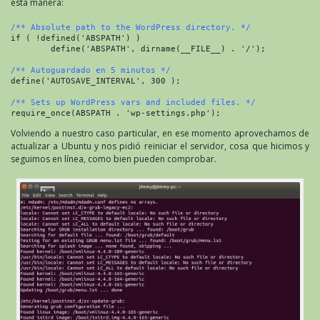
esta manera:
/** Absolute path to the WordPress directory. */
if ( !defined('ABSPATH') )
        define('ABSPATH', dirname(__FILE__) . '/');
/** Autoguardado en 5 minutos */
define('AUTOSAVE_INTERVAL', 300 );
/** Sets up WordPress vars and included files. */
require_once(ABSPATH . 'wp-settings.php');
Volviendo a nuestro caso particular, en ese momento aprovechamos de
actualizar a Ubuntu y nos pidió reiniciar el servidor, cosa que hicimos y
seguimos en línea, como bien pueden comprobar.