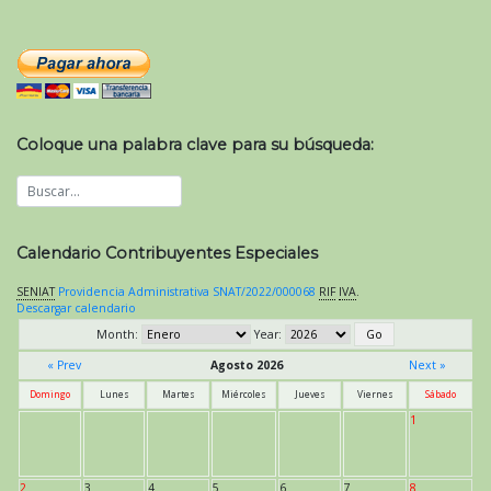
Coloque una palabra clave para su búsqueda:
Calendario Contribuyentes Especiales
SENIAT
Providencia Administrativa SNAT/2022/000068
RIF
IVA
.
Descargar calendario
Month:
Year:
« Prev
Agosto 2026
Next »
Domingo
Lunes
Martes
Miércoles
Jueves
Viernes
Sábado
1
2
3
4
5
6
7
8