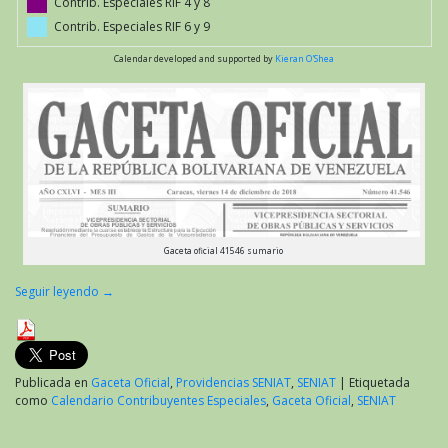
Contrib. Especiales RIF 4 y 8
Contrib. Especiales RIF 6 y 9
Calendar developed and supported by
Kieran O'Shea
Gaceta oficial 41546 sumario
Seguir leyendo
→
Publicada en
Gaceta Oficial
,
Providencias SENIAT
,
SENIAT
|
Etiquetada
como
Calendario Contribuyentes Especiales
,
Gaceta Oficial
,
SENIAT