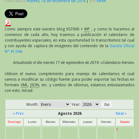
Publicada el
martes, 18 de diciembre de 2018
|
por
Kevin
Como siempre este vuestro blog KS7000 +
WP
, y como lo hacemos al
comienzo de cada año, hoy traemos a publicación el calendario de
contribuyentes especiales, en esta oportunidad lo transcribimos tal cual
y con ayuda de captura de imágenes del contenido de la
Gaceta Oficial
N° 41.546
.
Actualizado el día martes 17 de septiembre de 2019: «Calendario Kieran»
Utilicen el nuevo complemento para manejo de calendarios el cual
vamos a modificar su código fuente para poder exportar las fechas en
formato
XML
,
JSON
, etc. y cambio de idiomas, estamos entusiasmados
con esto, mirad:
Month:
Year:
« Prev
Agosto 2026
Next »
Domingo
Lunes
Martes
Miércoles
Jueves
Viernes
Sábado
1