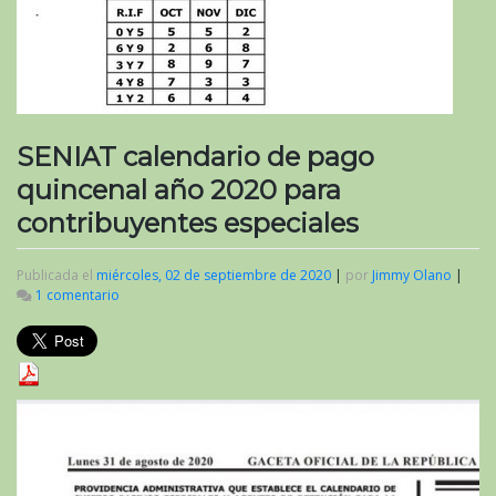
SENIAT calendario de pago
quincenal año 2020 para
contribuyentes especiales
Publicada el
miércoles, 02 de septiembre de 2020
|
por
Jimmy Olano
|
1 comentario
en
SENIAT
calendario
de
pago
quincenal
año
2020
para
contribuyentes
especiales