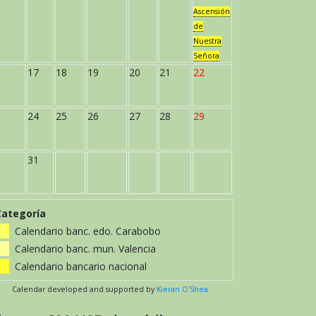
Ascensión
de
Nuestra
Señora
17
18
19
20
21
22
24
25
26
27
28
29
31
Categoría
Calendario banc. edo. Carabobo
Calendario banc. mun. Valencia
Calendario bancario nacional
Calendar developed and supported by
Kieran O'Shea