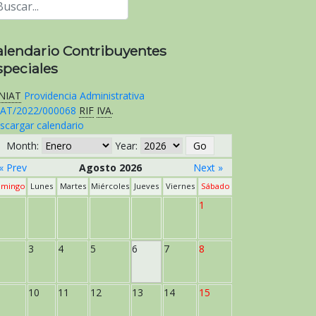
alendario Contribuyentes
speciales
NIAT
Providencia Administrativa
AT/2022/000068
RIF
IVA
.
scargar calendario
Month:
Year:
« Prev
Agosto 2026
Next »
mingo
Lunes
Martes
Miércoles
Jueves
Viernes
Sábado
1
3
4
5
6
7
8
10
11
12
13
14
15