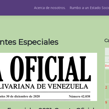
Acerca de nosotros.
Rumbo a un Estado Socio
ntes Especiales
C
Do
2
9