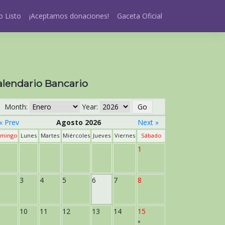
 Listo
¡Aceptamos donaciones!
Gaceta Oficial
alendario Bancario
Month:
Year:
« Prev
Agosto 2026
Next »
mingo
Lunes
Martes
Miércoles
Jueves
Viernes
Sábado
1
3
4
5
6
7
8
10
11
12
13
14
15
*