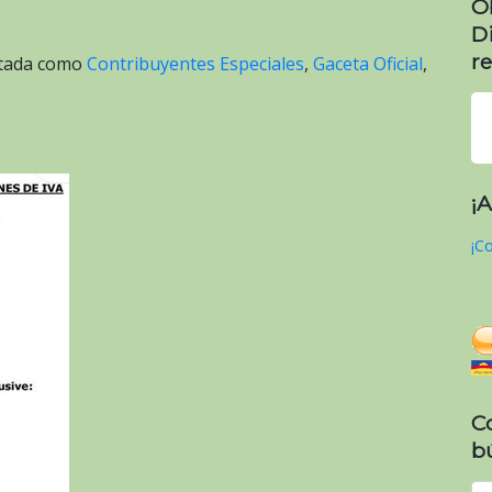
O
D
re
etada como
Contribuyentes Especiales
,
Gaceta Oficial
,
¡
¡Co
C
b