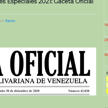
s Especiales 2021: Gaceta Oficial
por
Kevin
16
23
30