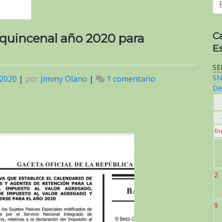
C
quincenal año 2020 para
E
SE
SN
 2020
|
por
Jimmy Olano
|
1 comentario
en
De
SENIAT
calendario
de
pago
Do
quincenal
año
2020
para
2
contribuyentes
especiales
9