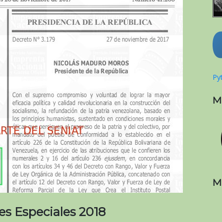
Pyt
M
M
es Especiales 2018