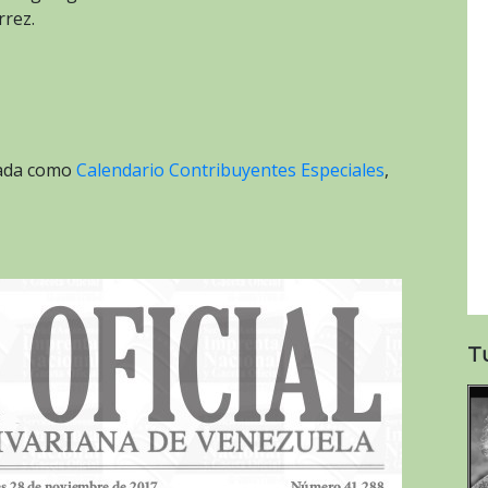
rrez.
tada como
Calendario Contribuyentes Especiales
,
T