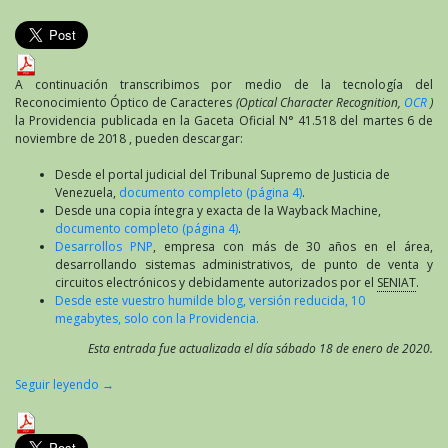
Anexo:
Providencia
SNAT/2018/0141
que
establece
A continuación transcribimos por medio de la tecnología del
las
Reconocimiento Óptico de Caracteres
(Optical Character Recognition,
OCR
)
normas
la Providencia publicada en la Gaceta Oficial N° 41.518 del martes 6 de
relativas
noviembre de 2018 , pueden descargar:
a
imprentas
Desde el portal judicial del Tribunal Supremo de Justicia de
y
Venezuela,
documento completo (página 4)
.
máquinas
Desde una copia íntegra y exacta de la Wayback Machine,
fiscales
documento completo (página 4)
.
para
Desarrollos PNP
, empresa con más de 30 años en el área,
la
desarrollando sistemas administrativos, de punto de venta y
elaboración
circuitos electrónicos y debidamente autorizados por el
SENIAT
.
de
Desde este vuestro humilde blog, versión reducida, 10
facturas
megabytes, solo con la Providencia.
y
Esta entrada fue actualizada el día sábado 18 de enero de 2020.
otros
documentos
Seguir leyendo
→