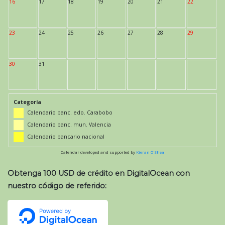
16
17
18
19
20
21
22
23
24
25
26
27
28
29
30
31
Categoría
Calendario banc. edo. Carabobo
Calendario banc. mun. Valencia
Calendario bancario nacional
Calendar developed and supported by
Kieran O'Shea
Obtenga 100 USD de crédito en DigitalOcean con
nuestro código de referido: