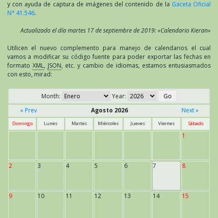
y con ayuda de captura de imágenes del contenido de la
Gaceta Oficial
N° 41.546
.
Actualizado el día martes 17 de septiembre de 2019: «Calendario Kieran»
Utilicen el nuevo complemento para manejo de calendarios el cual
vamos a modificar su código fuente para poder exportar las fechas en
formato
XML
,
JSON
, etc. y cambio de idiomas, estamos entusiasmados
con esto, mirad:
Month:
Year:
« Prev
Agosto 2026
Next »
Domingo
Lunes
Martes
Miércoles
Jueves
Viernes
Sábado
1
2
3
4
5
6
7
8
9
10
11
12
13
14
15