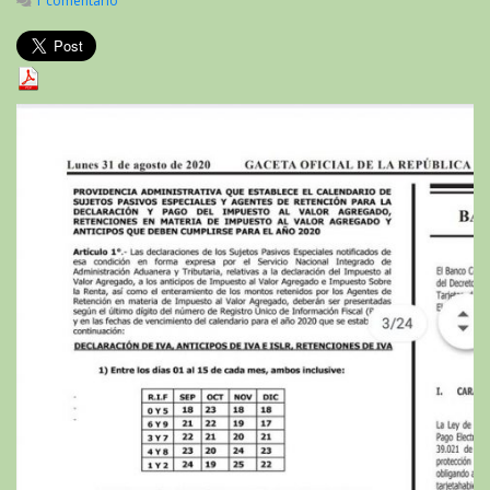
1 comentario
en
SENIAT
calendario
de
pago
quincenal
año
2020
para
contribuyentes
especiales