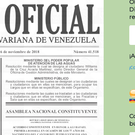
O
D
re
¡
¡Co
C
b