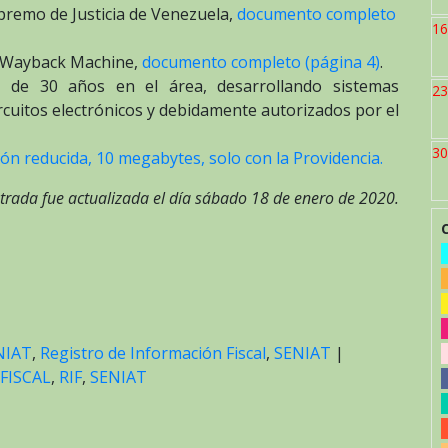
relativas
upremo de Justicia de Venezuela,
documento completo
a
16
imprentas
la Wayback Machine,
documento completo (página 4)
.
y
 de 30 años en el área, desarrollando sistemas
23
máquinas
ircuitos electrónicos y debidamente autorizados por el
fiscales
para
30
ón reducida, 10 megabytes, solo con la Providencia.
la
elaboración
trada fue actualizada el día sábado 18 de enero de 2020.
de
facturas
y
otros
documentos
NIAT
,
Registro de Información Fiscal
,
SENIAT
|
FISCAL
,
RIF
,
SENIAT