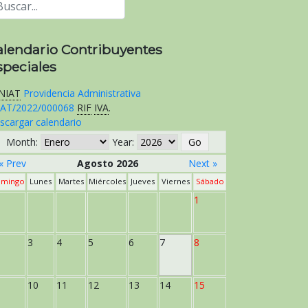
alendario Contribuyentes
speciales
NIAT
Providencia Administrativa
AT/2022/000068
RIF
IVA
.
scargar calendario
Month:
Year:
« Prev
Agosto 2026
Next »
mingo
Lunes
Martes
Miércoles
Jueves
Viernes
Sábado
1
3
4
5
6
7
8
10
11
12
13
14
15