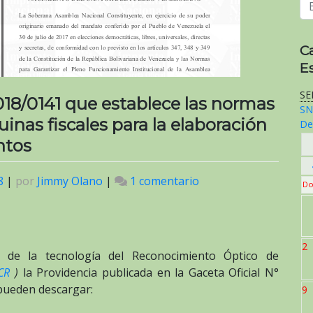
C
E
SE
18/0141 que establece las normas
SN
inas fiscales para la elaboración
De
ntos
8
|
por
Jimmy Olano
|
1 comentario
en
Do
Anexo:
Providencia
SNAT/2018/0141
2
que
 de la tecnología del Reconocimiento Óptico de
establece
CR
)
la Providencia publicada en la Gaceta Oficial N°
las
 pueden descargar:
9
normas