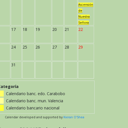
Ascensión
de
Nuestra
Señora
17
18
19
20
21
22
24
25
26
27
28
29
31
Categoría
Calendario banc. edo. Carabobo
Calendario banc. mun. Valencia
Calendario bancario nacional
Calendar developed and supported by
Kieran O'Shea