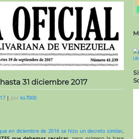
M
S
So
 hasta 31 diciembre 2017
017
|
por
ks7000
que en diciembre de 2016 se hizo un decreto similar
,
ES que debemos recalcar,
pero primero la base