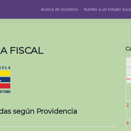
Acerca de nosotros.
Rumbo a un Estado Socio
A FISCAL
C
Do
2
adas según Providencia
9