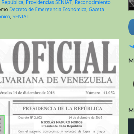
a República
,
Providencias SENIAT
,
Reconocimiento
como
Decreto de Emergencia Económica
,
Gaceta
ónico
,
SENIAT
Pyt
M
M