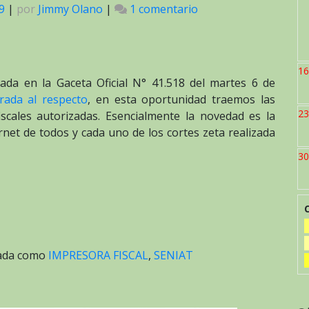
9
|
por
Jimmy Olano
|
1 comentario
en
Impresoras
fiscales
autorizadas
16
según
ada en la Gaceta Oficial N° 41.518 del martes 6 de
Providencia
rada al respecto
, en esta oportunidad traemos las
SNAT/2018/0141
23
cales autorizadas. Esencialmente la novedad es la
net de todos y cada uno de los cortes zeta realizada
30
tada como
IMPRESORA FISCAL
,
SENIAT