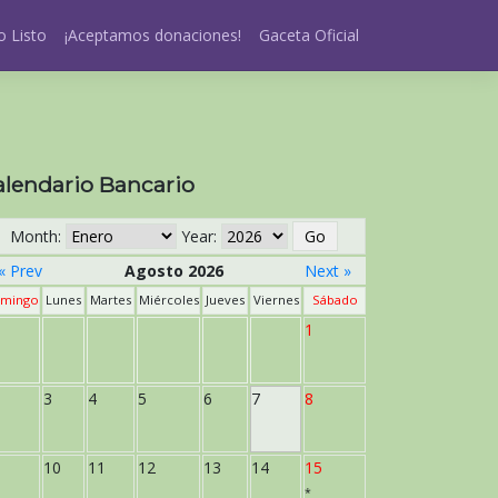
 Listo
¡Aceptamos donaciones!
Gaceta Oficial
alendario Bancario
Month:
Year:
« Prev
Agosto 2026
Next »
mingo
Lunes
Martes
Miércoles
Jueves
Viernes
Sábado
1
3
4
5
6
7
8
10
11
12
13
14
15
*