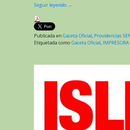
Seguir leyendo
→
Publicada en
Gaceta Oficial
,
Providencias SE
Etiquetada como
Gaceta Oficial
,
IMPRESORA 