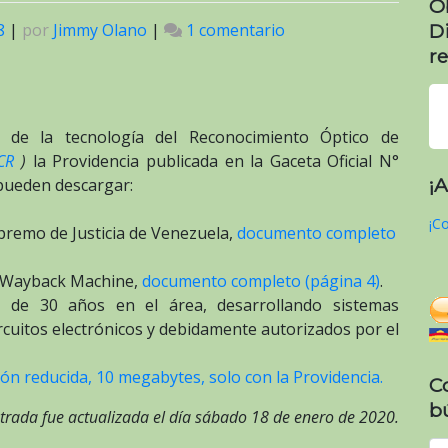
O
D
8
|
por
Jimmy Olano
|
1 comentario
en
Anexo:
re
Providencia
SNAT/2018/0141
que
 de la tecnología del Reconocimiento Óptico de
establece
CR
)
la Providencia publicada en la Gaceta Oficial N°
las
¡
 pueden descargar:
normas
relativas
¡Co
upremo de Justicia de Venezuela,
documento completo
a
imprentas
la Wayback Machine,
documento completo (página 4)
.
y
 de 30 años en el área, desarrollando sistemas
máquinas
ircuitos electrónicos y debidamente autorizados por el
fiscales
para
ón reducida, 10 megabytes, solo con la Providencia.
C
la
b
elaboración
trada fue actualizada el día sábado 18 de enero de 2020.
de