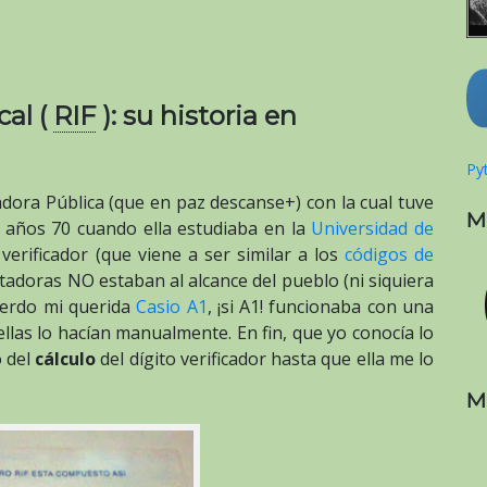
cal (
RIF
): su historia en
Pyt
dora Pública (que en paz descanse+) con la cual tuve
M
os años 70 cuando ella estudiaba en la
Universidad de
 verificador (que viene a ser similar a los
códigos de
tadoras NO estaban al alcance del pueblo (ni siquiera
uerdo mi querida
Casio A1
, ¡si A1! funcionaba con una
/ellas lo hacían manualmente. En fin, que yo conocía lo
o del
cálculo
del dígito verificador hasta que ella me lo
M