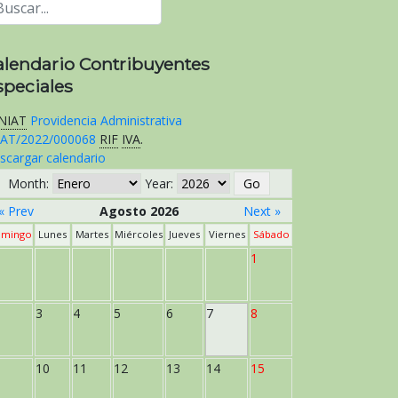
alendario Contribuyentes
speciales
NIAT
Providencia Administrativa
AT/2022/000068
RIF
IVA
.
scargar calendario
Month:
Year:
« Prev
Agosto 2026
Next »
mingo
Lunes
Martes
Miércoles
Jueves
Viernes
Sábado
1
3
4
5
6
7
8
10
11
12
13
14
15