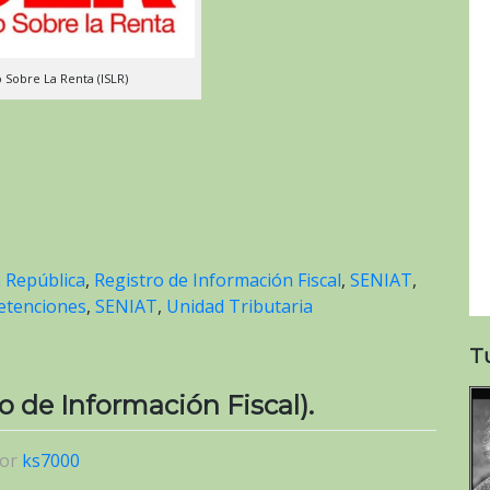
 Sobre La Renta (ISLR)
a República
,
Registro de Información Fiscal
,
SENIAT
,
etenciones
,
SENIAT
,
Unidad Tributaria
T
o de Información Fiscal).
or
ks7000