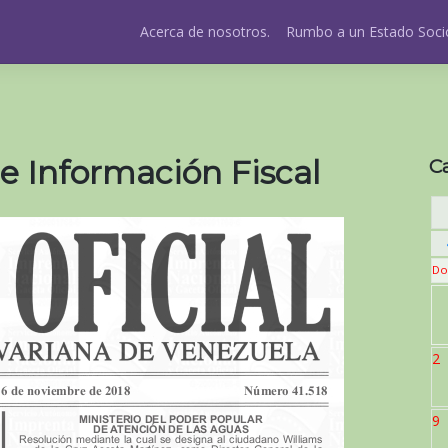
Acerca de nosotros.
Rumbo a un Estado Socio
e Información Fiscal
C
Do
2
9