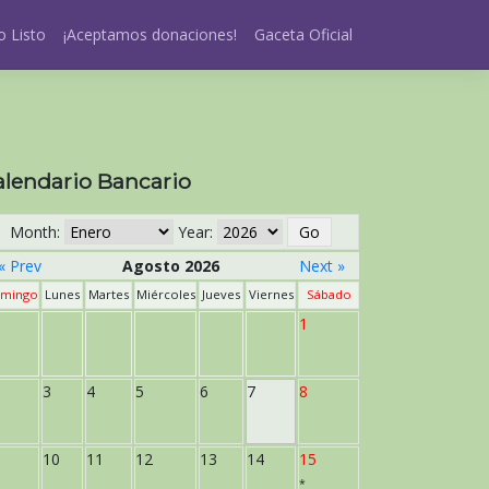
 Listo
¡Aceptamos donaciones!
Gaceta Oficial
alendario Bancario
Month:
Year:
« Prev
Agosto 2026
Next »
mingo
Lunes
Martes
Miércoles
Jueves
Viernes
Sábado
1
3
4
5
6
7
8
10
11
12
13
14
15
*