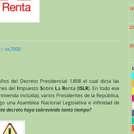
16
23
30
or
ks7000
s del Decreto Presidencial 1.808 el cual dicta las
nes del
I
mpuesto
S
obre
L
a
R
enta (
ISLR
). En todo ese
ienda incluida), varios Presidentes de la República,
o una Asamblea Nacional Legislativa e infinidad de
ste decreto haya sobrevivido tanto tiempo?