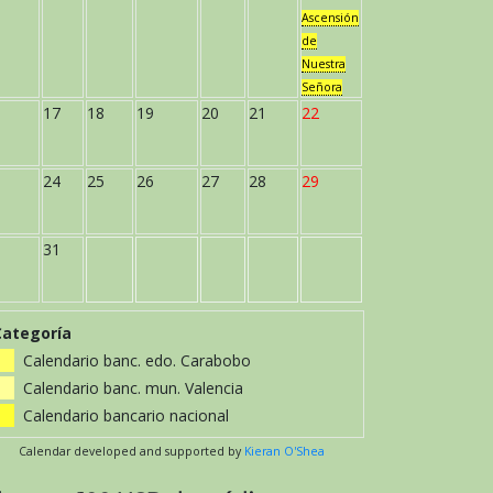
Ascensión
de
Nuestra
Señora
17
18
19
20
21
22
24
25
26
27
28
29
31
Categoría
Calendario banc. edo. Carabobo
Calendario banc. mun. Valencia
Calendario bancario nacional
Calendar developed and supported by
Kieran O'Shea