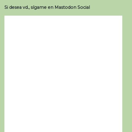
Si desea vd., sígame en Mastodon Social