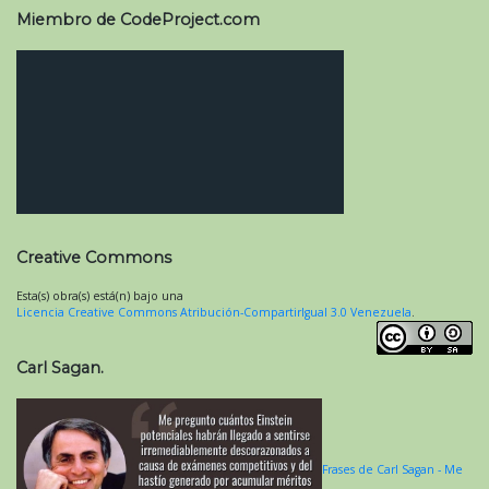
Miembro de CodeProject.com
Creative Commons
Esta(s) obra(s) está(n) bajo una
Licencia Creative Commons Atribución-CompartirIgual 3.0 Venezuela
.
Carl Sagan.
Frases de Carl Sagan - Me