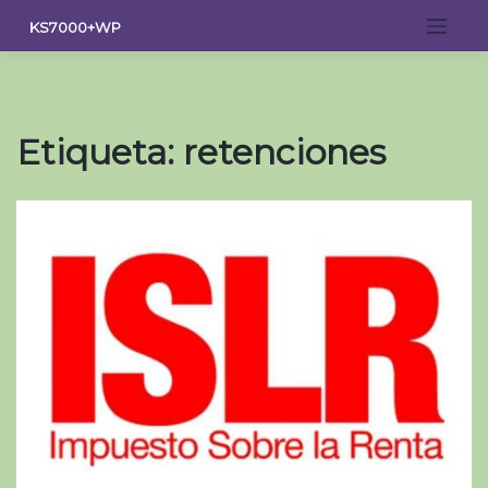
Saltar
KS7000+WP
al
contenido
Etiqueta:
retenciones