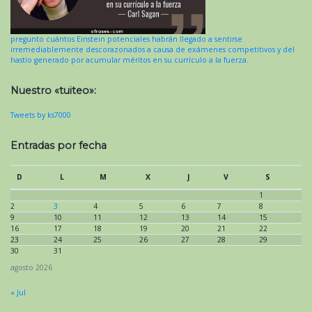
pregunto cuántos Einstein potenciales habrán llegado a sentirse
irremediablemente descorazonados a causa de exámenes competitivos y del
hastío generado por acumular méritos en su currículo a la fuerza.
Nuestro «tuiteo»:
Tweets by ks7000
Entradas por fecha
D
L
M
X
J
V
S
1
2
3
4
5
6
7
8
9
10
11
12
13
14
15
16
17
18
19
20
21
22
23
24
25
26
27
28
29
30
31
agosto 2026
« Jul