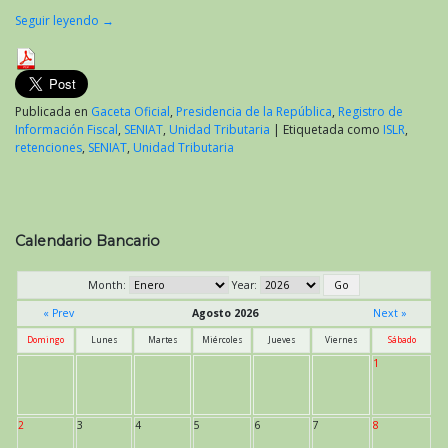
Seguir leyendo
→
Publicada en
Gaceta Oficial
,
Presidencia de la República
,
Registro de
Información Fiscal
,
SENIAT
,
Unidad Tributaria
|
Etiquetada como
ISLR
,
retenciones
,
SENIAT
,
Unidad Tributaria
Calendario Bancario
Month:
Year:
« Prev
Agosto 2026
Next »
Domingo
Lunes
Martes
Miércoles
Jueves
Viernes
Sábado
1
2
3
4
5
6
7
8