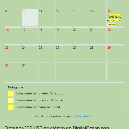
9
10
11
12
13
14
15
*
Ascensión
de Nuestra
Señora
16
17
18
19
20
21
22
23
24
25
26
27
28
29
30
31
Categoría
Calendario banc. edo. Carabobo
Calendario banc. mun. Valencia
Calendario bancario nacional
Calendar developed and supported by
Kieran O'Shea
Obtenga 100 USD de crédito en DigitalOcean con