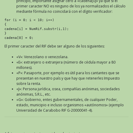
principo, importante asignar cero a «cadena[0]» ya que si el
primer caracter NO es ninguno de los ya normalizados el cálculo
mediante fórmula no coincidará con el dígito verificador:
for (i = 0; i < 10; i++)

{

cadena[i] = NumRif.substr(i,1);

}

cadena[0] = 0;
El primer caracter del RIF debe ser alguno de los siguientes:
«V»: Venezolano o venezolana.
«E»: extranjero o extranjera (número de cédula mayor a 80
millones).
«P»: Pasaporte, por ejemplo es útil para los cantantes que se
presentan en nuestro país y que hay que retenerles Impuesto
sobre la renta.
«J»: Persona jurídica, osea, compañías anónimas, sociedades
anónimas, S.R.L., etc.
«G»: Gobierno, entes gubernamentales, de cualquier Poder,
estado, municipio e incluso organismos «autónomos» (ejemplo
Universidad de Carabobo RIF
G-20000041-4
).