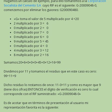
Hagamos un cálculo de ejemplo, para ello tomaremos a la
Corporación
Socialista del Cemento S.A
cuyo RIF es el siguiente: G-20009048-0,
comenzemos por eliminar los guiones: G200090480.
«G» toma el valor de 5 multiplicado por 4 =20
2 multplicado por 3 = 6
0 multplicado por 2 = 0
0 multplicado por 7 = 0
0 multplicado por 6 = 0
9 multplicado por 5 = 45
0 multplicado por 4 = 0
4 multplicado por 3 = 12
8 multplicado por 2 = 16
Sumamos:20+6+0+0+0+45+0+12+16=99
Dividimos por 11 y tomamos el residuo que en este caso es cero:
99÷11=9
Dicho residuo lo restamos de once: 11-0=11 y como es mayor que 9
(tiene dos cifras) ENTONCES el dígito de verificación es cero lo cual
corresponde con el RIF suministrado: «G-20009048-0»
Es de acotar que en términos de presentación al usuario mi
representación favorita es la siguiente: