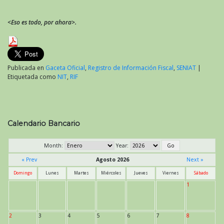
<Eso es todo, por ahora>.
Publicada en
Gaceta Oficial
,
Registro de Información Fiscal
,
SENIAT
|
Etiquetada como
NIT
,
RIF
Calendario Bancario
Month:
Year:
« Prev
Agosto 2026
Next »
Domingo
Lunes
Martes
Miércoles
Jueves
Viernes
Sábado
1
2
3
4
5
6
7
8