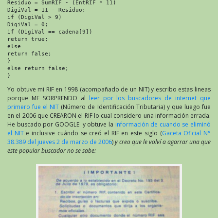
Residuo = SumRIF - (EntRIF * 11)

DigiVal = 11 - Residuo;

if (DigiVal > 9)

DigiVal = 0;

if (DigiVal == cadena[9])

return true;

else

return false;

}

else return false;

}
Yo obtuve mi RIF en 1998 (acompañado de un NIT) y escribo estas lineas
porque ME SORPRENDO al
leer por los buscadores de internet que
primero fue el NIT
(Número de Identificación Tributaria) y que luego fue
en el 2006 que CREARON el RIF lo cual considero una información errada.
He buscado por GOOGLE y obtuve la
información de cuando se eliminó
el NIT
e inclusive cuándo se creó el RIF en este siglo (
Gaceta Oficial N°
38.389 del jueves 2 de marzo de 2006
)
y creo que le volví a agarrar una que
este popular buscador no se sabe: