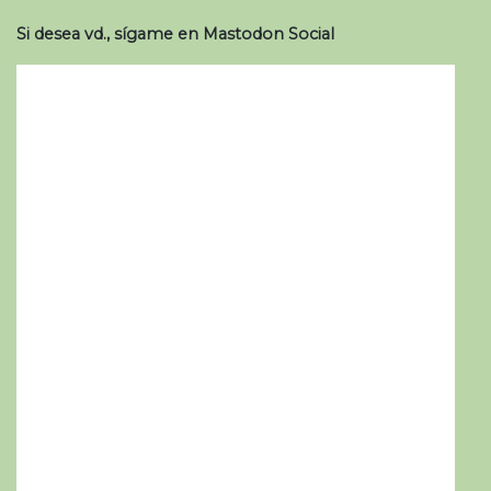
Si desea vd., sígame en Mastodon Social