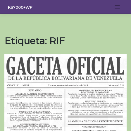
Saltar
KS7000+WP
al
contenido
Etiqueta:
RIF