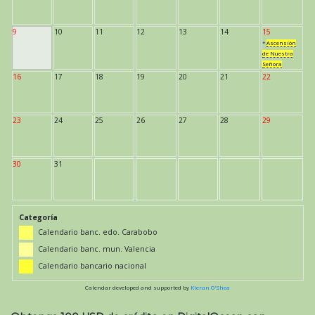
9
10
11
12
13
14
15
*
Ascensión
de Nuestra
Señora
16
17
18
19
20
21
22
23
24
25
26
27
28
29
30
31
Categoría
Calendario banc. edo. Carabobo
Calendario banc. mun. Valencia
Calendario bancario nacional
Calendar developed and supported by
Kieran O'Shea