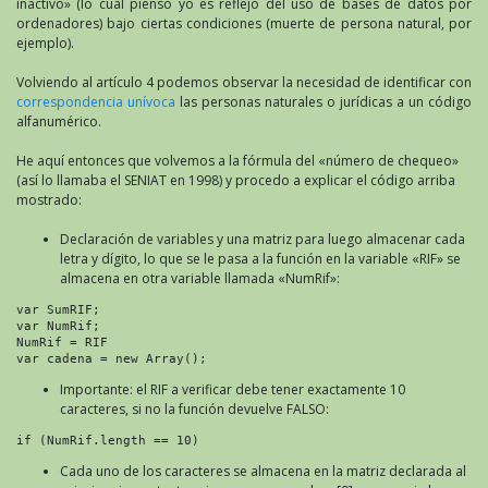
inactivo» (lo cual pienso yo es reflejo del uso de bases de datos por
ordenadores) bajo ciertas condiciones (muerte de persona natural, por
ejemplo).
Volviendo al artículo 4 podemos observar la necesidad de identificar con
correspondencia unívoca
las personas naturales o jurídicas a un código
alfanumérico.
He aquí entonces que volvemos a la fórmula del «número de chequeo»
(así lo llamaba el SENIAT en 1998) y procedo a explicar el código arriba
mostrado:
Declaración de variables y una matriz para luego almacenar cada
letra y dígito, lo que se le pasa a la función en la variable «RIF» se
almacena en otra variable llamada «NumRif»:
var SumRIF;

var NumRif;

NumRif = RIF

var cadena = new Array();
Importante: el RIF a verificar debe tener exactamente 10
caracteres, si no la función devuelve FALSO:
if (NumRif.length == 10)
Cada uno de los caracteres se almacena en la matriz declarada al