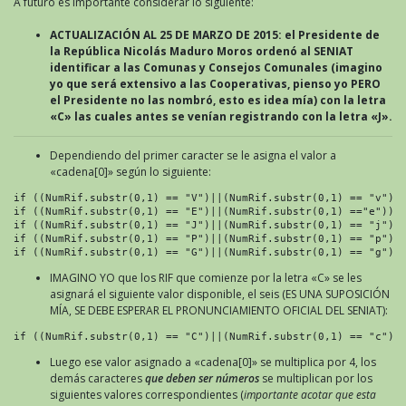
A futuro es importante considerar lo siguiente:
ACTUALIZACIÓN AL 25 DE MARZO DE 2015: el Presidente de
la República Nicolás Maduro Moros ordenó al SENIAT
identificar a las Comunas y Consejos Comunales (imagino
yo que será extensivo a las Cooperativas, pienso yo PERO
el Presidente no las nombró, esto es idea mía) con la letra
«C» las cuales antes se venían registrando con la letra «J».
Dependiendo del primer caracter se le asigna el valor a
«cadena[0]» según lo siguiente:
if ((NumRif.substr(0,1) == "V")||(NumRif.substr(0,1) == "v")) 
if ((NumRif.substr(0,1) == "E")||(NumRif.substr(0,1) =="e")) c
if ((NumRif.substr(0,1) == "J")||(NumRif.substr(0,1) == "j")) 
if ((NumRif.substr(0,1) == "P")||(NumRif.substr(0,1) == "p")) 
if ((NumRif.substr(0,1) == "G")||(NumRif.substr(0,1) == "g"))
IMAGINO YO que los RIF que comienze por la letra «C» se les
asignará el siguiente valor disponible, el seis (ES UNA SUPOSICIÓN
MÍA, SE DEBE ESPERAR EL PRONUNCIAMIENTO OFICIAL DEL SENIAT):
if ((NumRif.substr(0,1) == "C")||(NumRif.substr(0,1) == "c"))
Luego ese valor asignado a «cadena[0]» se multiplica por 4, los
demás caracteres
que deben ser números
se multiplican por los
siguientes valores correspondientes (
importante acotar que esta