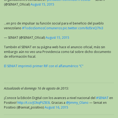
(@SENIAT_Oficial)
August 15, 2015
…en pro de impulsar su función social para el beneficio del pueblo
venezolano
#TodosSomosComuneros
pic.twitter.com/8dSrxQ7hi3
— SENIAT (@SENIAT_Oficial)
August 15, 2015
También el SENIAT en su página web hace el anuncio oficial, más sin
embargo aún no veo una Providencia como tal sobre dicho documento
de información fiscal.
El SENIAT imprimió primer RIF con el alfanumérico “C”
Actualizado el domingo 16 de agosto de 2015:
¡Conoce la Edición Digital con los avances a nivel nacional del
#SENIAT
en
Positivo!
http://t.co/JOkqPtZB3L
Gracias a
@Jimmy_Olano
— Seniat en
Positivo (@seniat_positivo)
August 16, 2015