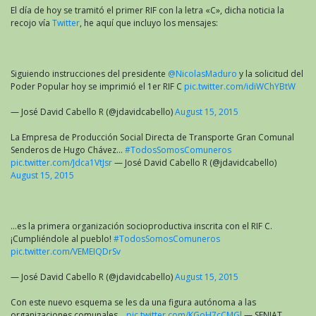
El día de hoy se tramitó el primer RIF con la letra «C», dicha noticia la
recojo vía
Twitter
, he aquí que incluyo los mensajes:
Siguiendo instrucciones del presidente
@NicolasMaduro
y la solicitud del
Poder Popular hoy se imprimió el 1er RIF C
pic.twitter.com/idiWChYBtW
— José David Cabello R (@jdavidcabello)
August 15, 2015
La Empresa de Producción Social Directa de Transporte Gran Comunal
Senderos de Hugo Chávez…
#TodosSomosComuneros
pic.twitter.com/Jdca1VtJsr
— José David Cabello R (@jdavidcabello)
August 15, 2015
…es la primera organización socioproductiva inscrita con el RIF C.
¡Cumpliéndole al pueblo!
#TodosSomosComuneros
pic.twitter.com/VEMEIQDrSv
— José David Cabello R (@jdavidcabello)
August 15, 2015
Con este nuevo esquema se les da una figura autónoma a las
organizaciones comunales…
pic.twitter.com/KGoH7cCMGl
— SENIAT