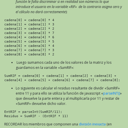
función le falta discriminar si en realidad son números lo que
introduce el usuario en la variable «RIF» de lo contrario asigna cero y
el cálculo no dará correctamente
):
cadena[0] = cadena[0] * 4

cadena[1] = cadena[1] * 3

cadena[2] = cadena[2] * 2

cadena[3] = cadena[3] * 7

cadena[4] = cadena[4] * 6

cadena[5] = cadena[5] * 5

cadena[6] = cadena[6] * 4

cadena[7] = cadena[7] * 3

cadena[8] = cadena[8] * 2
Luego sumamos cada uno de los valores de la matriz y los
guardamos en la variable «SumRIF»:
SumRIF = cadena[0] + cadena[1] + cadena[2] + cadena[3] +

cadena[4] + cadena[5] + cadena[6] + cadena[7] + cadena[8];
Lo siguiente es calcular el residuo resultante de dividir «SumRIF»
entre 11 y para ello se utiliza la función de javascript «
parseINT()
»
que devuelve la parte entera y al multiplicarla por 11 y restar de
«SumRIF» devuelve dicho valor.
EntRIF = parseInt(SumRIF/11);

RECORDAR los miembros que componen una
división inexacta
(en