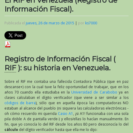
El RIF en Venezuela (Registro de
Información Fiscal).
Publicada el
jueves, 26 de marzo de 2015
|
por
ks7000
Registro de Información Fiscal (
RIF
): su historia en Venezuela.
Sobre el RIF me contaba una fallecida Contadora Pública (que en paz
descanse+) con la cual tuve la feliz oportunidad de trabajar, que en los
años 70 cuando ella estudiaba en la
Universidad de Carabobo
ya en
clases calculaban el dígito verificador (que viene a ser similar a los
códigos de barra
), sólo que en aquella época las computadoras NO
estaban al alcance del pueblo (ni siquiera las calculadoras electrónicas -
oh cómo recuerdo mi querida
Casio A1
, ¡si A1! funcionaba con una sola
pila doble A de pantalla verde-) y ellos/ellas lo hacían manualmente. En
fin, que yo conocía lo del RIF desde los años 80 pero desconocía lo del
cálculo
del dígito verificador hasta que ella me lo dijo: