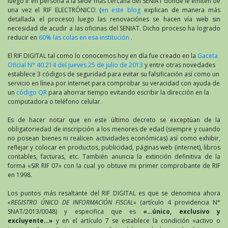
luego ir en persona a la sede más cercana del SENIAT donde le emiten de
una vez el RIF ELECTRÓNICO (
en este blog
explican de manera más
detallada el proceso) luego las renovaciónes se hacen vía web sin
necesidad de acudir a las oficinas del SENIAT. Dicho proceso ha logrado
reducir en
60% las colas en esa institución
.
El RIF DIGITAL tal como lo conocemos hoy en día fue creado en la
Gaceta
Oficial N° 40.214 del jueves 25 de julio de 2013
y entre otras novedades
establece 3 códigos de seguridad para evitar su falsificación así como un
servicio en línea por internet para comprobar su veracidad con ayuda de
un
código QR
para ahorrar tiempo evitando escribir la dirección en la
computadora o teléfono celular.
Es de hacer notar que en este último decreto se exceptúan de la
obligatoriedad de inscripción a los menores de edad (siempre y cuando
no posean bienes ni realicen actividades económicas) así como exhibir,
reflejar y colocar en productos, publicidad, páginas web (internet), libros
contables, facturas, etc. También anuncia la extinción definitiva de la
forma «SIR RIF 07» con la cual yo obtuve mi primer comprobante de RIF
en 1998.
Los puntos más resaltante del RIF DIGITAL es que se denomina ahora
«REGISTRO ÚNICO DE INFORMACIÓN FISCAL»
(artículo 4 providencia N°
SNAT/2013/0048) y especifica que es
«…único, exclusivo y
excluyente…»
y en el artículo 7 se establece la condición «activo o