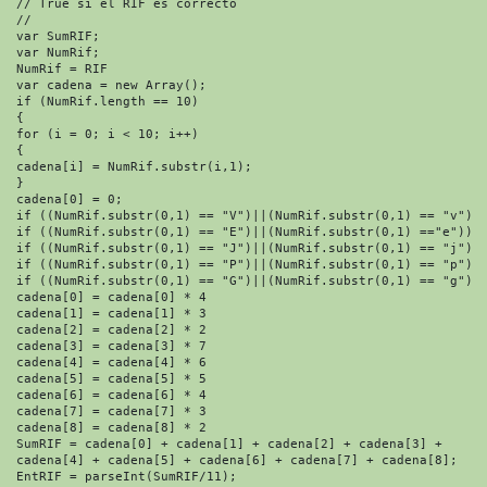
// True si el RIF es correcto

//

var SumRIF;

var NumRif;

NumRif = RIF

var cadena = new Array();

if (NumRif.length == 10)

{

for (i = 0; i < 10; i++)

{

cadena[i] = NumRif.substr(i,1);

}

cadena[0] = 0;

if ((NumRif.substr(0,1) == "V")||(NumRif.substr(0,1) == "v")) 
if ((NumRif.substr(0,1) == "E")||(NumRif.substr(0,1) =="e")) c
if ((NumRif.substr(0,1) == "J")||(NumRif.substr(0,1) == "j")) 
if ((NumRif.substr(0,1) == "P")||(NumRif.substr(0,1) == "p")) 
if ((NumRif.substr(0,1) == "G")||(NumRif.substr(0,1) == "g")) 
cadena[0] = cadena[0] * 4

cadena[1] = cadena[1] * 3

cadena[2] = cadena[2] * 2

cadena[3] = cadena[3] * 7

cadena[4] = cadena[4] * 6

cadena[5] = cadena[5] * 5

cadena[6] = cadena[6] * 4

cadena[7] = cadena[7] * 3

cadena[8] = cadena[8] * 2

SumRIF = cadena[0] + cadena[1] + cadena[2] + cadena[3] +

cadena[4] + cadena[5] + cadena[6] + cadena[7] + cadena[8];

EntRIF = parseInt(SumRIF/11);
