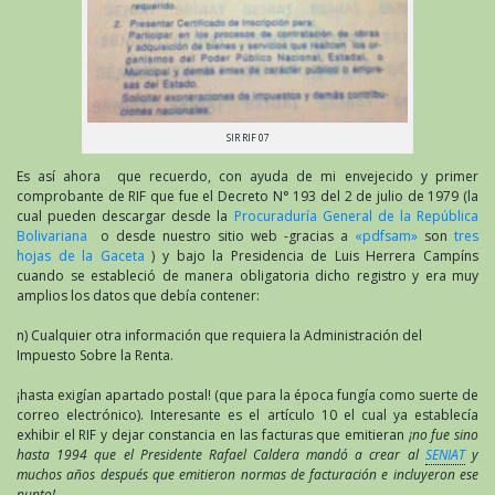
SIR RIF 07
Es así ahora que recuerdo, con ayuda de mi envejecido y primer
comprobante de RIF que fue el Decreto N° 193 del 2 de julio de 1979 (la
cual pueden descargar desde la
Procuraduría General de la República
Bolivariana
o desde nuestro sitio web -gracias a
«pdfsam»
son
tres
hojas de la Gaceta
) y bajo la Presidencia de Luis Herrera Campíns
cuando se estableció de manera obligatoria dicho registro y era muy
amplios los datos que debía contener:
n) Cualquier otra información que requiera la Administración del
Impuesto Sobre la Renta.
¡hasta exigían apartado postal! (que para la época fungía como suerte de
correo electrónico). Interesante es el artículo 10 el cual ya establecía
exhibir el RIF y dejar constancia en las facturas que emitieran
¡no fue sino
hasta 1994 que el Presidente Rafael Caldera mandó a crear al
SENIAT
y
muchos años después que emitieron normas de facturación e incluyeron ese
punto!