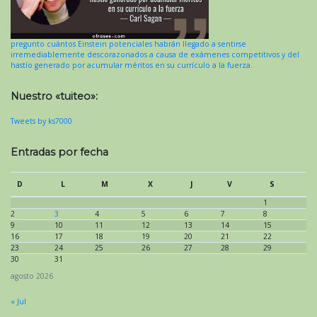
pregunto cuántos Einstein potenciales habrán llegado a sentirse
irremediablemente descorazonados a causa de exámenes competitivos y del
hastío generado por acumular méritos en su currículo a la fuerza.
Nuestro «tuiteo»:
Tweets by ks7000
Entradas por fecha
D
L
M
X
J
V
S
1
2
3
4
5
6
7
8
9
10
11
12
13
14
15
16
17
18
19
20
21
22
23
24
25
26
27
28
29
30
31
agosto 2026
« Jul