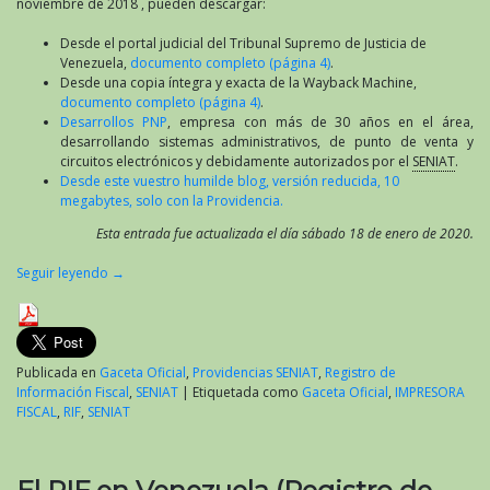
relativas
noviembre de 2018 , pueden descargar:
a
imprentas
Desde el portal judicial del Tribunal Supremo de Justicia de
y
Venezuela,
documento completo (página 4)
.
máquinas
Desde una copia íntegra y exacta de la Wayback Machine,
fiscales
documento completo (página 4)
.
para
Desarrollos PNP
, empresa con más de 30 años en el área,
la
desarrollando sistemas administrativos, de punto de venta y
elaboración
circuitos electrónicos y debidamente autorizados por el
SENIAT
.
de
Desde este vuestro humilde blog, versión reducida, 10
facturas
megabytes, solo con la Providencia.
y
Esta entrada fue actualizada el día sábado 18 de enero de 2020.
otros
documentos
Seguir leyendo
→
Publicada en
Gaceta Oficial
,
Providencias SENIAT
,
Registro de
Información Fiscal
,
SENIAT
|
Etiquetada como
Gaceta Oficial
,
IMPRESORA
FISCAL
,
RIF
,
SENIAT