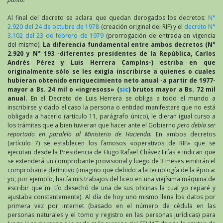
Al final del decreto se aclara que quedan derogados los decretos:
N°
2.920 del 24 de octubre de 1978
(creación original del RIF) y el
decreto N°
3.102 del 23 de febrero de 1979
(prorrogación de entrada en vigencia
del mismo).
La diferencia fundamental entre ambos decretos (N°
2.920 y N° 193 -diferentes presidentes de la República, Carlos
Andrés Pérez y Luis Herrera Campíns-) estriba en que
originalmente sólo se les exigía inscribirse a quienes o cuales
hubieran obtenido enriquecimiento neto anual -a partir de 1977-
mayor a Bs. 24 mil o «ingresoss» (
sic
) brutos mayor a Bs. 72 mil
anual.
En el Decreto de Luis Herrera se obliga a todo el mundo a
inscribirse y dado el caso la persona o entidad manifestare que no está
obligada a hacerlo (artículo 11, parágrafo único), le dieran igual curso a
los trámites que a bien tuvieran que hacer ante el Gobierno
pero debía ser
reportado en paralelo al Ministerio de Hacienda.
En ambos decretos
(artículo 7) se establecen los famosos «operativos de RIF» que se
ejecutan desde la Presidencia de Hugo Rafael Chávez Frías e indican que
se extenderá un comprobante provisional y luego de 3 meses emitirán el
comprobante definitivo (imagino que debido a la tecnología de la época:
yo, por ejemplo, hacía mis trabajos del liceo en una viejísima máquina de
escribir que mi tío desechó de una de sus oficinas la cual yo reparé y
ajustaba constantemente). Al día de hoy uno mismo llena los datos por
primera vez por internet (basado en el número de cédula en las
personas naturales y el tomo y registro en las personas jurídicas) para