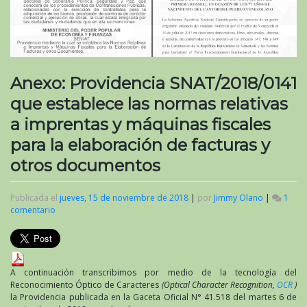
Anexo: Providencia SNAT/2018/0141
que establece las normas relativas
a imprentas y máquinas fiscales
para la elaboración de facturas y
otros documentos
Publicada el
jueves, 15 de noviembre de 2018
|
por
Jimmy Olano
|
1
comentario
en
Anexo:
Providencia
SNAT/2018/0141
que
establece
A continuación transcribimos por medio de la tecnología del
las
Reconocimiento Óptico de Caracteres
(Optical Character Recognition,
OCR
)
normas
la Providencia publicada en la Gaceta Oficial N° 41.518 del martes 6 de