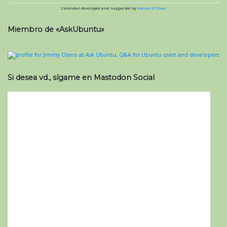
Calendar developed and supported by
Kieran O'Shea
Miembro de «AskUbuntu»
Si desea vd., sígame en Mastodon Social