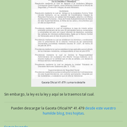
Gaceta Oficial 41.479 sumario detalle
Sin embargo, la ley es la ley y aquí se la traemos tal cual.
Pueden descargar la Gaceta Oficial N° 41.479
desde este vuestro
humilde blog, tres hojitas
.