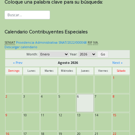
Coloque una palabra clave para su búsqueda:
Calendario Contribuyentes Especiales
SENIAT
Providencia Administrativa SNAT/2022/000068
RIF
IVA
.
Descargar calendario
Month:
Year:
« Prev
Agosto 2026
Next »
Domingo
Lunes
Martes
Miércoles
Jueves
Viernes
Sábado
1
2
3
4
5
6
7
8
9
10
11
12
13
14
15
16
17
18
19
20
21
22