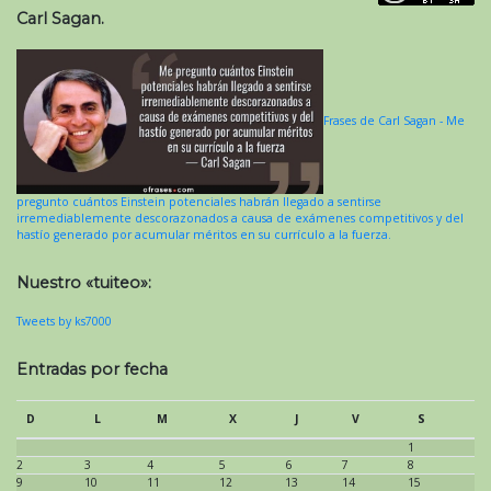
Carl Sagan.
Frases de Carl Sagan - Me
pregunto cuántos Einstein potenciales habrán llegado a sentirse
irremediablemente descorazonados a causa de exámenes competitivos y del
hastío generado por acumular méritos en su currículo a la fuerza.
Nuestro «tuiteo»:
Tweets by ks7000
Entradas por fecha
D
L
M
X
J
V
S
1
2
3
4
5
6
7
8
9
10
11
12
13
14
15