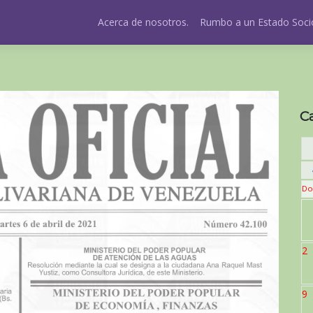
Acerca de nosotros.
Rumbo a un Estado Socio
C
Do
2
9