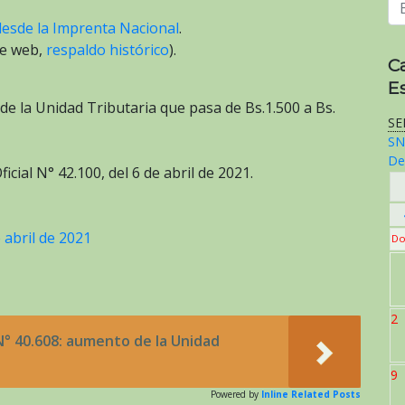
desde la Imprenta Nacional
.
ce web,
respaldo histórico
).
C
E
 de la Unidad Tributaria que pasa de Bs.1.500 a Bs.
SE
SN
De
cial N° 42.100, del 6 de abril de 2021.
 abril de 2021
Do
2
N° 40.608: aumento de la Unidad
9
Powered by
Inline Related Posts