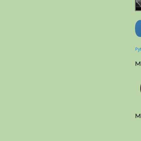
Pyt
M
M