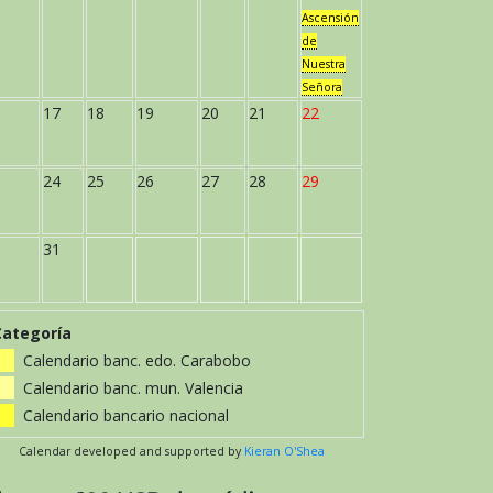
Ascensión
de
Nuestra
Señora
17
18
19
20
21
22
24
25
26
27
28
29
31
Categoría
Calendario banc. edo. Carabobo
Calendario banc. mun. Valencia
Calendario bancario nacional
Calendar developed and supported by
Kieran O'Shea