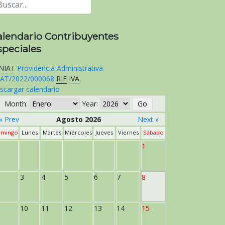
alendario Contribuyentes
speciales
NIAT
Providencia Administrativa
AT/2022/000068
RIF
IVA
.
scargar calendario
Month:
Year:
« Prev
Agosto 2026
Next »
mingo
Lunes
Martes
Miércoles
Jueves
Viernes
Sábado
1
3
4
5
6
7
8
10
11
12
13
14
15