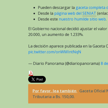
Pueden descargar la
gaceta completa 
Desde la
página web del
SENIAT
(enla
Desde este
nuestro humilde sitio web
.
El Gobierno nacional decidió ajustar el valor
20.000, un aumento de 1.233%.
La decisión aparece publicada en la Gaceta Ofi
pic.twitter.com/onWMIntNqN
— Diario Panorama (@diariopanorama)
8 de
Por favor, lea también
Gaceta Oficial 
Tributaria a Bs. 150,00.