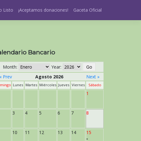
 Listo
¡Aceptamos donaciones!
Gaceta Oficial
alendario Bancario
Month:
Year:
« Prev
Agosto 2026
Next »
mingo
Lunes
Martes
Miércoles
Jueves
Viernes
Sábado
1
3
4
5
6
7
8
10
11
12
13
14
15
*