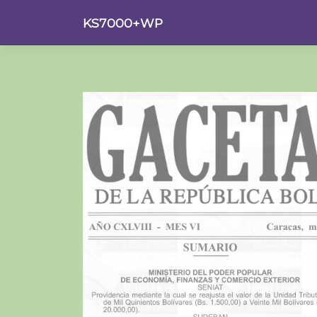
Saltar
KS7000+WP
al
contenido