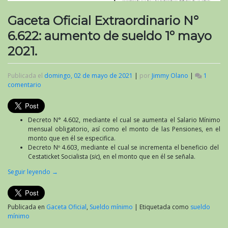
Gaceta Oficial Extraordinario N°
6.622: aumento de sueldo 1º mayo
2021.
Publicada el
domingo, 02 de mayo de 2021
|
por
Jimmy Olano
|
1
comentario
en
Gaceta
Oficial
Extraordinario
Decreto N° 4.602, mediante el cual se aumenta el Salario Mínimo
N°
mensual obligatorio, así como el monto de las Pensiones, en el
6.622:
monto que en él se especifica.
aumento
Decreto Nº 4.603, mediante el cual se incrementa el beneficio del
de
Cestaticket Socialista (
sic
), en el monto que en él se señala.
sueldo
1º
Seguir leyendo
→
mayo
2021.
Publicada en
Gaceta Oficial
,
Sueldo mínimo
|
Etiquetada como
sueldo
mínimo