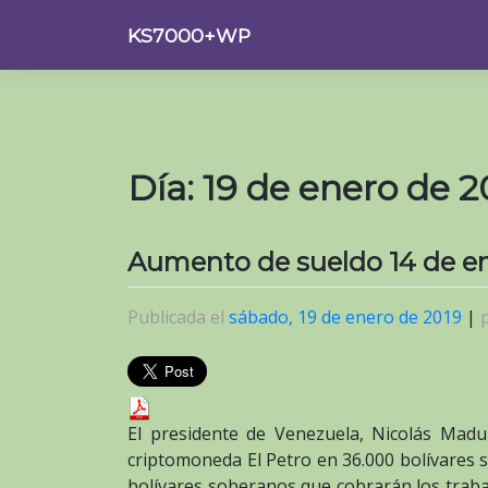
Saltar
KS7000+WP
al
contenido
Día:
19 de enero de 2
Aumento de sueldo 14 de en
Publicada el
sábado, 19 de enero de 2019
|
El presidente de Venezuela, Nicolás Madu
criptomoneda El Petro en 36.000 bolívares 
bolívares soberanos que cobrarán los trabaj