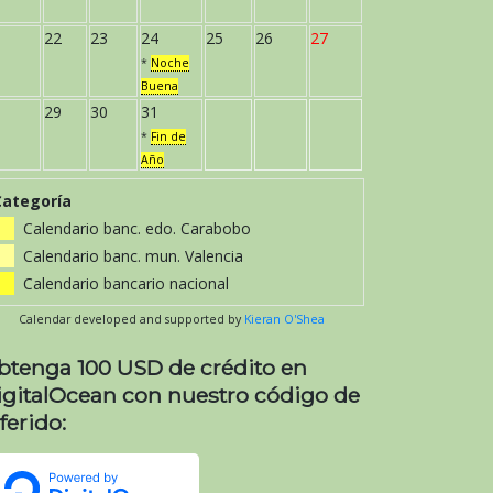
22
23
24
25
26
27
*
Noche
Buena
29
30
31
*
Fin de
Año
Categoría
Calendario banc. edo. Carabobo
Calendario banc. mun. Valencia
Calendario bancario nacional
Calendar developed and supported by
Kieran O'Shea
btenga 100 USD de crédito en
igitalOcean con nuestro código de
ferido: