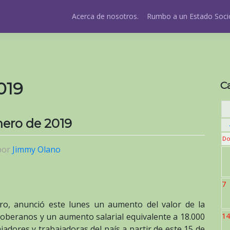
Acerca de nosotros.
Rumbo a un Estado Socio
019
C
ero de 2019
Do
por
Jimmy Olano
7
ro, anunció este lunes un aumento del valor de la
soberanos y un aumento salarial equivalente a 18.000
14
adores y trabajadoras del país a partir de este 15 de