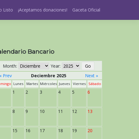
 Listo
¡Aceptamos donaciones!
Gaceta Oficial
alendario Bancario
Month:
Year:
« Prev
Deciembre 2025
Next »
mingo
Lunes
Martes
Miércoles
Jueves
Viernes
Sábado
1
2
3
4
5
6
8
9
10
11
12
13
15
16
17
18
19
20