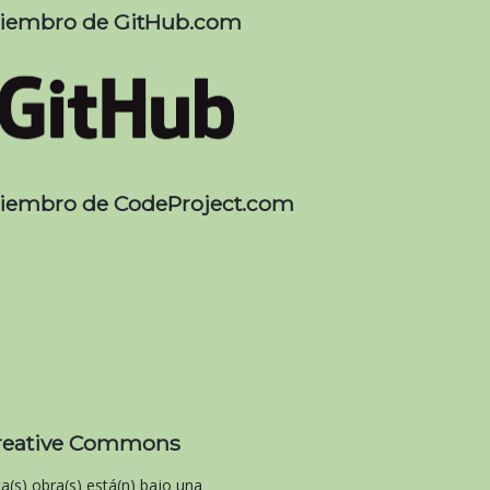
iembro de GitHub.com
iembro de CodeProject.com
reative Commons
ta(s) obra(s) está(n) bajo una