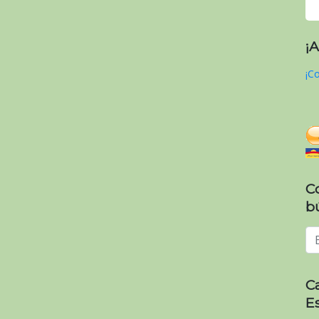
¡
¡Co
C
b
C
E