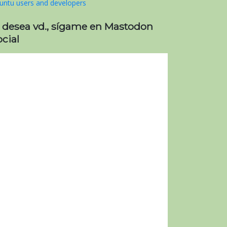
i desea vd., sígame en Mastodon
cial