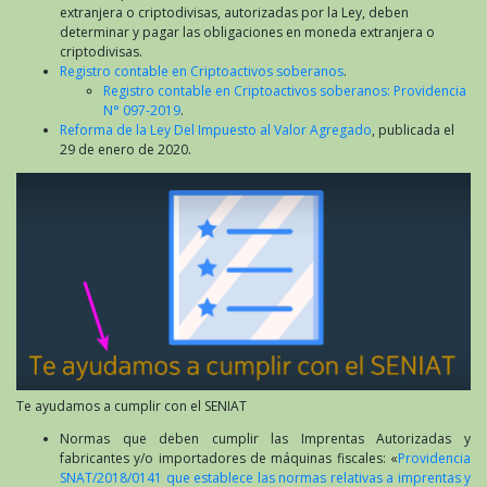
extranjera o criptodivisas, autorizadas por la Ley, deben
determinar y pagar las obligaciones en moneda extranjera o
criptodivisas.
Registro contable en Criptoactivos soberanos
.
Registro contable en Criptoactivos soberanos: Providencia
N° 097-2019
.
Reforma de la Ley Del Impuesto al Valor Agregado
, publicada el
29 de enero de 2020.
Te ayudamos a cumplir con el SENIAT
Normas que deben cumplir las Imprentas Autorizadas y
fabricantes y/o importadores de máquinas fiscales: «
Providencia
SNAT/2018/0141 que establece las normas relativas a imprentas y