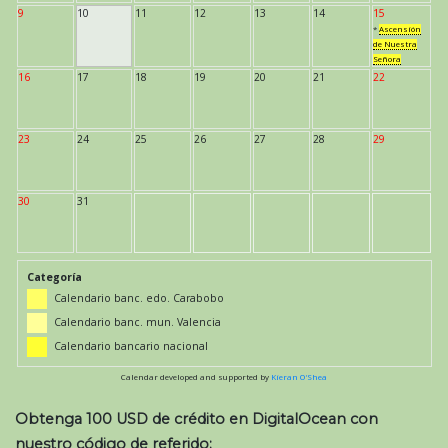
9
10
11
12
13
14
15
*
Ascensión
de Nuestra
Señora
16
17
18
19
20
21
22
23
24
25
26
27
28
29
30
31
Categoría
Calendario banc. edo. Carabobo
Calendario banc. mun. Valencia
Calendario bancario nacional
Calendar developed and supported by
Kieran O'Shea
Obtenga 100 USD de crédito en DigitalOcean con
nuestro código de referido: