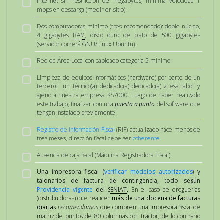
Internet sin restricción de megabytes, mínima velocidad 1
mbps en descarga (medir en sitio).
Dos computadoras mínimo (tres recomendado): doble núcleo,
4 gigabytes
RAM
, disco duro de plato de 500 gigabytes
(servidor correrá GNU/Linux Ubuntu).
Red de Área Local con cableado categoría 5 mínimo.
Limpieza de equipos informáticos (hardware) por parte de un
tercero: un técnico(a) dedicado(a) dedicado(a) a esa labor y
ajeno a nuestra empresa KS7000. Luego de haber realizado
este trabajo, finalizar con una
puesta a punto
del software que
tengan instalado previamente.
Registro de Información Fiscal
(
RIF
) actualizado hace menos de
tres meses, dirección fiscal debe ser
coherente
.
Ausencia de caja fiscal (Máquina Registradora Fiscal).
Una impresora fiscal (
verificar modelos autorizados
) y
talonarios de factura de contingencia, todo según
Providencia vigente
del
SENIAT
. En el caso de droguerías
(distribuidoras) que realicen
más de una docena de facturas
diarias
recomendamos
que compren una impresora fiscal de
matriz de puntos de 80 columnas con tractor; de lo contrario