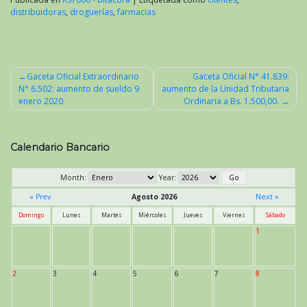
distribuidoras
,
droguerías
,
farmacias
Gaceta Oficial Extraordinario
Gaceta Oficial N° 41.839:
N° 6.502: aumento de sueldo 9
aumento de la Unidad Tributaria
Navegación
enero 2020.
Ordinaria a Bs. 1.500,00.
de
entradas
Calendario Bancario
Month:
Year:
« Prev
Agosto 2026
Next »
Domingo
Lunes
Martes
Miércoles
Jueves
Viernes
Sábado
1
2
3
4
5
6
7
8