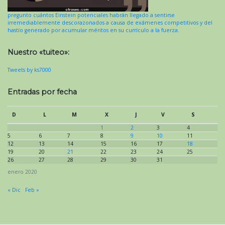
pregunto cuántos Einstein potenciales habrán llegado a sentirse
irremediablemente descorazonados a causa de exámenes competitivos y del
hastío generado por acumular méritos en su currículo a la fuerza.
Nuestro «tuiteo»:
Tweets by ks7000
Entradas por fecha
D
L
M
X
J
V
S
1
2
3
4
5
6
7
8
9
10
11
12
13
14
15
16
17
18
19
20
21
22
23
24
25
26
27
28
29
30
31
enero 2020
« Dic
Feb »