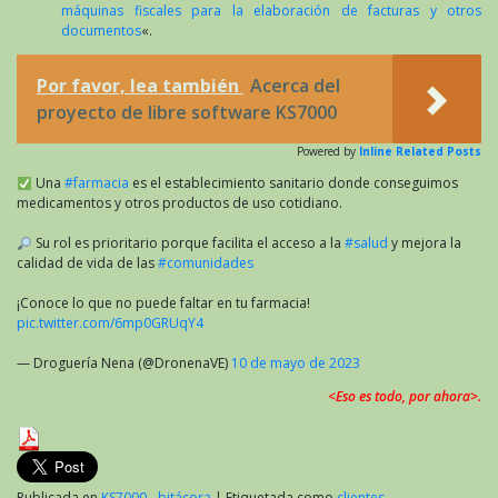
máquinas fiscales para la elaboración de facturas y otros
documentos
«.
Por favor, lea también
Acerca del
proyecto de libre software KS7000
Powered by
Inline Related Posts
Una
#farmacia
es el establecimiento sanitario donde conseguimos
medicamentos y otros productos de uso cotidiano.
Su rol es prioritario porque facilita el acceso a la
#salud
y mejora la
calidad de vida de las
#comunidades
¡Conoce lo que no puede faltar en tu farmacia!
pic.twitter.com/6mp0GRUqY4
— Droguería Nena (@DronenaVE)
10 de mayo de 2023
<Eso es todo, por ahora>.
Publicada en
KS7000 - bitácora
|
Etiquetada como
clientes
,