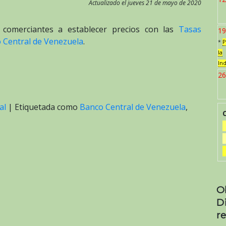
Actualizado el jueves 21 de mayo de 2020
 comerciantes a establecer precios con las
Tasas
19
o Central de Venezuela
.
*
P
la
In
26
al
|
Etiquetada como
Banco Central de Venezuela
,
O
D
re