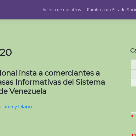
Acerca de nosotros.
Rumbo a un Estado Socio
020
C
onal insta a comerciantes a
Tasas Informativas del Sistema
 de Venezuela
or
Jimmy Olano
5
12