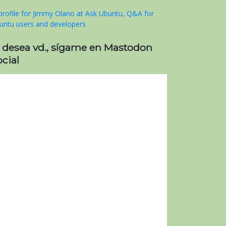
i desea vd., sígame en Mastodon
cial