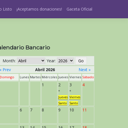
 Listo
¡Aceptamos donaciones!
Gaceta Oficial
alendario Bancario
Month:
Year:
« Prev
Abril 2026
Next »
Domingo
Lunes
Martes
Miércoles
Jueves
Viernes
Sábado
1
2
3
4
*
*
Jueves
Viernes
Santo
Santo
6
7
8
9
10
11
13
14
15
16
17
18