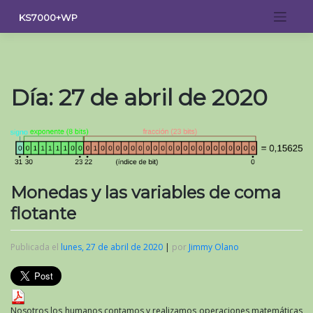
Saltar
KS7000+WP
al
contenido
Día:
27 de abril de 2020
Monedas y las variables de coma
flotante
Publicada el
lunes, 27 de abril de 2020
|
por
Jimmy Olano
Nosotros los humanos contamos y realizamos operaciones matemáticas