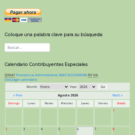
Coloque una palabra clave para su búsqueda:
Calendario Contribuyentes Especiales
SENIAT
Providencia Administrativa SNAT/2022/000068
RIF
IVA
.
Descargar calendario
Month:
Year:
« Prev
Agosto 2026
Next »
Domingo
Lunes
Martes
Miércoles
Jueves
Viernes
Sábado
1
2
3
4
5
6
7
8