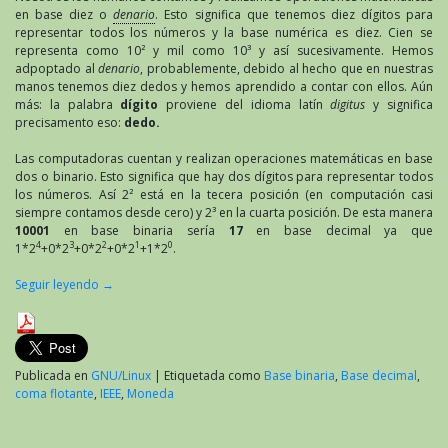
en base diez o
denario
. Esto significa que tenemos diez dígitos para
representar todos los números y la base numérica es diez. Cien se
representa como 10² y mil como 10³ y así sucesivamente. Hemos
adpoptado al
denario
, probablemente, debido al hecho que en nuestras
manos tenemos diez dedos y hemos aprendido a contar con ellos. Aún
más: la palabra
dígito
proviene del idioma latín
digitus
y significa
precisamento eso:
dedo.
Las computadoras cuentan y realizan operaciones matemáticas en base
dos o binario. Esto significa que hay dos dígitos para representar todos
los números. Así 2² está en la tecera posición (en computación casi
siempre contamos desde cero) y 2³ en la cuarta posición. De esta manera
10001
en base binaria sería
17
en base decimal ya que
4
3
2
1
0
1*2
+0*2
+0*2
+0*2
+1*2
.
Seguir leyendo
→
Publicada en
GNU/Linux
|
Etiquetada como
Base binaria
,
Base decimal
,
coma flotante
,
IEEE
,
Moneda