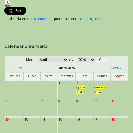
Publicada en
GNU/Linux
|
Etiquetada como
Lubuntu
,
ubuntu
Calendario Bancario
Month:
Year:
« Prev
Abril 2026
Next »
Domingo
Lunes
Martes
Miércoles
Jueves
Viernes
Sábado
1
2
3
4
*
Jueves
*
Viernes
Santo
Santo
5
6
7
8
9
10
11
12
13
14
15
16
17
18