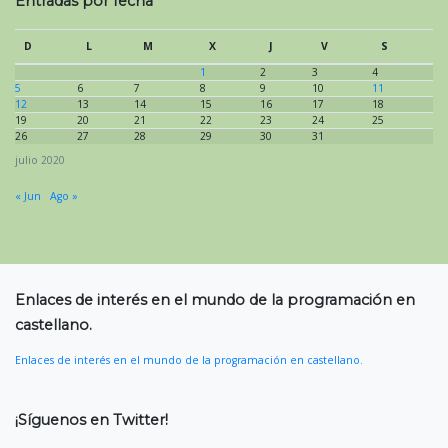
Entradas por fecha
D
L
M
X
J
V
S
1
2
3
4
5
6
7
8
9
10
11
12
13
14
15
16
17
18
19
20
21
22
23
24
25
26
27
28
29
30
31
julio 2020
« Jun
Ago »
Enlaces de interés en el mundo de la programación en
castellano.
Enlaces de interés en el mundo de la programación en castellano.
¡Síguenos en Twitter!