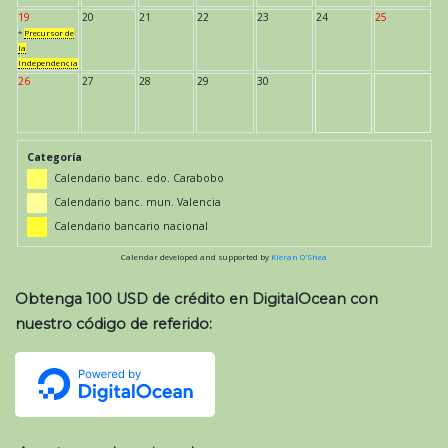
19
20
21
22
23
24
25
*
Precursor de
la
Independencia
26
27
28
29
30
Categoría
Calendario banc. edo. Carabobo
Calendario banc. mun. Valencia
Calendario bancario nacional
Calendar developed and supported by
Kieran O'Shea
Obtenga 100 USD de crédito en DigitalOcean con
nuestro código de referido: