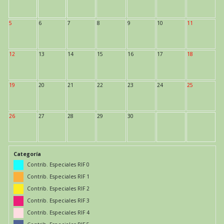
5
6
7
8
9
10
11
12
13
14
15
16
17
18
19
20
21
22
23
24
25
26
27
28
29
30
Categoría
Contrib. Especiales RIF 0
Contrib. Especiales RIF 1
Contrib. Especiales RIF 2
Contrib. Especiales RIF 3
Contrib. Especiales RIF 4