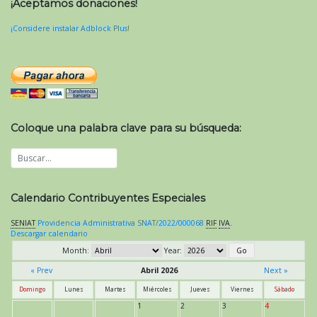
¡Aceptamos donaciones!
¡Considere instalar Adblock Plus!
Coloque una palabra clave para su búsqueda:
Calendario Contribuyentes Especiales
SENIAT
Providencia Administrativa SNAT/2022/000068
RIF
IVA
.
Descargar calendario
Month:
Year:
« Prev
Abril 2026
Next »
Domingo
Lunes
Martes
Miércoles
Jueves
Viernes
Sábado
1
2
3
4