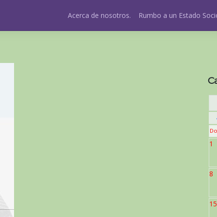
Acerca de nosotros.
Rumbo a un Estado Socio
C
Do
1
8
15