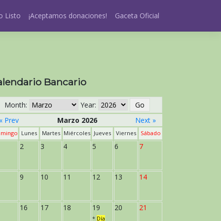
 Listo
¡Aceptamos donaciones!
Gaceta Oficial
alendario Bancario
Month:
Year:
« Prev
Marzo 2026
Next »
mingo
Lunes
Martes
Miércoles
Jueves
Viernes
Sábado
2
3
4
5
6
7
9
10
11
12
13
14
16
17
18
19
20
21
*
Día