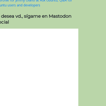
i desea vd., sígame en Mastodon
cial