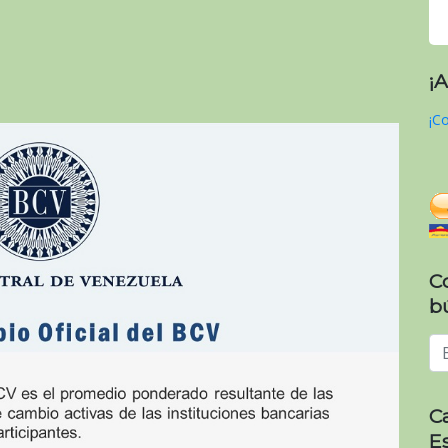
¡
¡Co
C
b
C
E