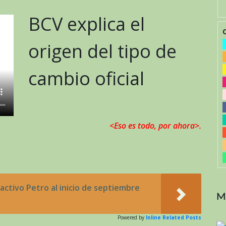
BCV explica el
origen del tipo de
cambio oficial
<Eso es todo, por ahora>.
oactivo Petro al inicio de septiembre
M
Powered by
Inline Related Posts