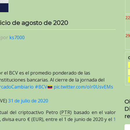
22
inicio de agosto de 2020
29
|
por
ks7000
or el BCV es el promedio ponderado de las
tituciones bancarias. Al cierre de la jornada del
cadoCambiario
#BCV
pic.twitter.com/oIr0UsvEMs
_VE)
31 de julio de 2020
O
D
al del criptoactivo Petro (
PTR
) basado en el valor
re
, divisa euro € (EUR), entre el 1 de junio de 2020 y el
1