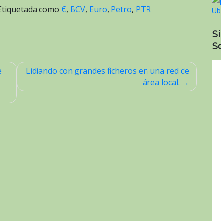
Etiquetada como
€
,
BCV
,
Euro
,
Petro
,
PTR
S
So
e
Lidiando con grandes ficheros en una red de
área local.