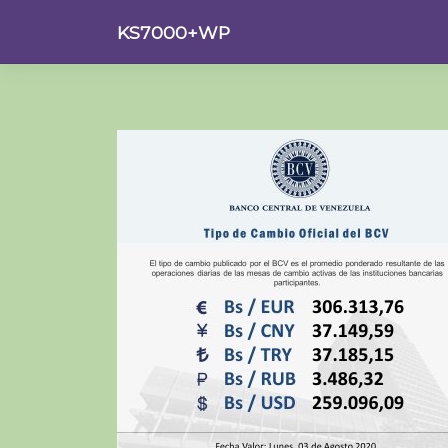
Saltar
KS7000+WP
al
contenido