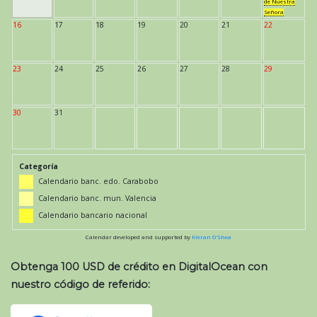
de Nuestra
Señora
16
17
18
19
20
21
22
23
24
25
26
27
28
29
30
31
Categoría
Calendario banc. edo. Carabobo
Calendario banc. mun. Valencia
Calendario bancario nacional
Calendar developed and supported by
Kieran O'Shea
Obtenga 100 USD de crédito en DigitalOcean con
nuestro código de referido: