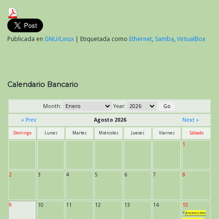
Publicada en
GNU/Linux
|
Etiquetada como
Ethernet
,
Samba
,
VirtualBox
Calendario Bancario
Month:
Year:
« Prev
Agosto 2026
Next »
Domingo
Lunes
Martes
Miércoles
Jueves
Viernes
Sábado
1
2
3
4
5
6
7
8
9
10
11
12
13
14
15
*
Ascensión