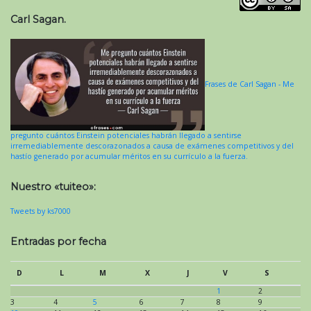
Carl Sagan.
Frases de Carl Sagan - Me
pregunto cuántos Einstein potenciales habrán llegado a sentirse
irremediablemente descorazonados a causa de exámenes competitivos y del
hastío generado por acumular méritos en su currículo a la fuerza.
Nuestro «tuiteo»:
Tweets by ks7000
Entradas por fecha
D
L
M
X
J
V
S
1
2
3
4
5
6
7
8
9