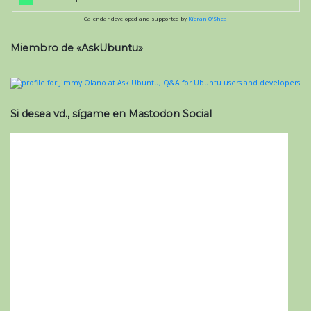
Calendar developed and supported by
Kieran O'Shea
Miembro de «AskUbuntu»
Si desea vd., sígame en Mastodon Social