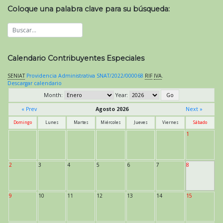
Coloque una palabra clave para su búsqueda:
Calendario Contribuyentes Especiales
SENIAT
Providencia Administrativa SNAT/2022/000068
RIF
IVA
.
Descargar calendario
Month:
Year:
« Prev
Agosto 2026
Next »
Domingo
Lunes
Martes
Miércoles
Jueves
Viernes
Sábado
1
2
3
4
5
6
7
8
9
10
11
12
13
14
15