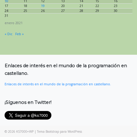
10
11
12
13
14
15
16
17
18
19
20
21
22
23
24
25
26
27
28
29
30
31
enero 2021
« Dic
Feb »
Enlaces de interés en el mundo de la programación en
castellano.
Enlaces de interés en el mundo de la programación en castellano.
¡Síguenos en Twitter!
© 2026
KS7000+WP
|
Tema Bootstrap para WordPress