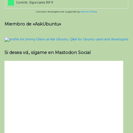
Contrib. Especiales RIF 9
Calendar developed and supported by
Kieran O'Shea
Miembro de «AskUbuntu»
Si desea vd., sígame en Mastodon Social