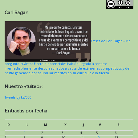
Carl Sagan.
Frases de Carl Sagan - Me
pregunto cuántos Einstein potenciales habrán llegado a sentirse
irremediablemente descorazonados a causa de exámenes competitivos y del
hastío generado por acumular méritos en su currículo a la fuerza.
Nuestro «tuiteo»:
Tweets by ks7000
Entradas por fecha
D
L
M
X
J
V
S
1
2
3
4
5
6
7
8
9
10
11
12
13