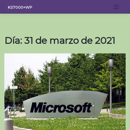
Saltar
KS7000+WP
al
contenido
Día:
31 de marzo de 2021