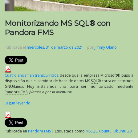
Monitorizando MS SQL® con
Pandora FMS
Publicada el
miércoles, 31 de marzo de 2021
|
por
Jimmy Olano
Cuatro años han transcurridos
desde que la empresa Microsoft® puso a
disposición que el servidor de base de datos MS
SQL
® corra en entornos
GNU/Linux. Hoy instalamos uno para ser monitorizado mediante
Pandora FMS
,
¡Vamos a por la aventura!
Seguir leyendo
→
Publicada en
Pandora FMS
|
Etiquetada como
MSSQL
,
ubuntu
,
Ubuntu 20