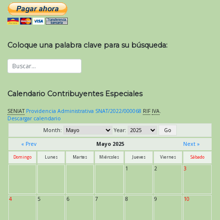
Coloque una palabra clave para su búsqueda:
Calendario Contribuyentes Especiales
SENIAT
Providencia Administrativa SNAT/2022/000068
RIF
IVA
.
Descargar calendario
Month:
Year:
« Prev
Mayo 2025
Next »
Domingo
Lunes
Martes
Miércoles
Jueves
Viernes
Sábado
1
2
3
4
5
6
7
8
9
10