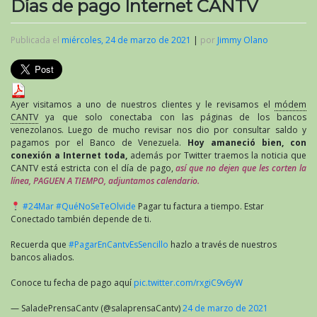
Días de pago Internet CANTV
Publicada el
miércoles, 24 de marzo de 2021
|
por
Jimmy Olano
Ayer visitamos a uno de nuestros clientes y le revisamos el
módem
CANTV
ya que solo conectaba con las páginas de los bancos
venezolanos. Luego de mucho revisar nos dio por consultar saldo y
pagamos por el Banco de Venezuela.
Hoy amaneció bien, con
conexión a Internet toda,
además por Twitter traemos la noticia que
CANTV está estricta con el día de pago,
así que no dejen que les corten la
línea, PAGUEN A TIEMPO, adjuntamos calendario.
#24Mar
#QuéNoSeTeOlvide
Pagar tu factura a tiempo. Estar
Conectado también depende de ti.
Recuerda que
#PagarEnCantvEsSencillo
hazlo a través de nuestros
bancos aliados.
Conoce tu fecha de pago aquí
pic.twitter.com/rxgiC9v6yW
— SaladePrensaCantv (@salaprensaCantv)
24 de marzo de 2021