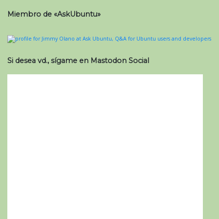
Miembro de «AskUbuntu»
Si desea vd., sígame en Mastodon Social