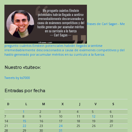
Frases de Carl Sagan - Me
pregunto cuántos Einstein potenciales habrán llegado a sentirse
irremediablemente descorazonados a causa de exámenes competitivos y del
hastío generado por acumular méritos en su currículo a la fuerza.
Nuestro «tuiteo»:
Tweets by ks7000
Entradas por fecha
D
L
M
X
J
V
S
1
2
3
4
5
6
7
8
9
10
11
12
13
14
15
16
17
18
19
20
21
22
23
24
25
26
27
28
29
30
31