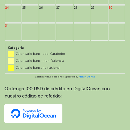
24
25
26
27
28
29
30
31
Categoría
Calendario banc. edo. Carabobo
Calendario banc. mun. Valencia
Calendario bancario nacional
Calendar developed and supported by
Kieran O'Shea
Obtenga 100 USD de crédito en DigitalOcean con
nuestro código de referido: