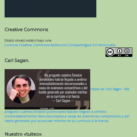
Creative Commons
Esta(s) obra(s) está(n) bajo una
Licencia Creative Commons Atribución-CompartirIgual 3.0 Venezuela
.
Carl Sagan.
Frases de Carl Sagan - Me
pregunto cuántos Einstein potenciales habrán llegado a sentirse
irremediablemente descorazonados a causa de exámenes competitivos y del
hastío generado por acumular méritos en su currículo a la fuerza.
Nuestro «tuiteo»: