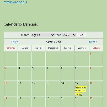
extensions packs
Calendario Bancario
Month:
Year:
« Prev
Agosto 2025
Next »
Domingo
Lunes
Martes
Miércoles
Jueves
Viernes
Sábado
1
2
3
4
5
6
7
8
9
10
11
12
13
14
15
16
*
Ascensión
de Nuestra
Señora
17
18
19
20
21
22
23