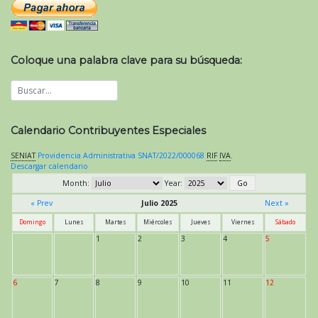
Coloque una palabra clave para su búsqueda:
Calendario Contribuyentes Especiales
SENIAT
Providencia Administrativa SNAT/2022/000068
RIF
IVA
.
Descargar calendario
Month:
Year:
« Prev
Julio 2025
Next »
Domingo
Lunes
Martes
Miércoles
Jueves
Viernes
Sábado
1
2
3
4
5
6
7
8
9
10
11
12