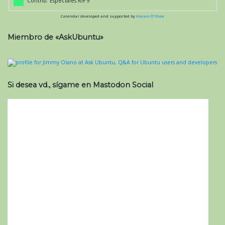
Contrib. Especiales RIF 9
Calendar developed and supported by
Kieran O'Shea
Miembro de «AskUbuntu»
Si desea vd., sígame en Mastodon Social