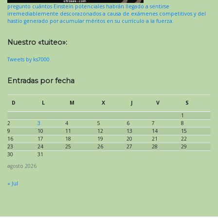
pregunto cuántos Einstein potenciales habrán llegado a sentirse
irremediablemente descorazonados a causa de exámenes competitivos y del
hastío generado por acumular méritos en su currículo a la fuerza.
Nuestro «tuiteo»:
Tweets by ks7000
Entradas por fecha
D
L
M
X
J
V
S
1
2
3
4
5
6
7
8
9
10
11
12
13
14
15
16
17
18
19
20
21
22
23
24
25
26
27
28
29
30
31
agosto 2026
« Jul