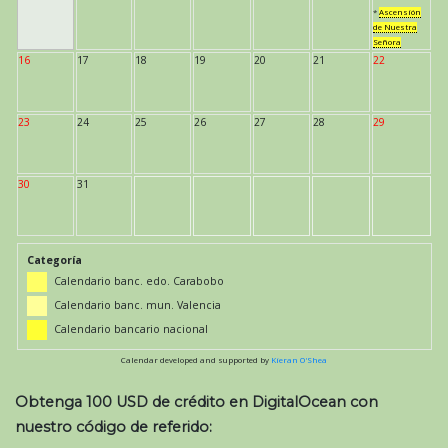
*
Ascensión
de Nuestra
Señora
16
17
18
19
20
21
22
23
24
25
26
27
28
29
30
31
Categoría
Calendario banc. edo. Carabobo
Calendario banc. mun. Valencia
Calendario bancario nacional
Calendar developed and supported by
Kieran O'Shea
Obtenga 100 USD de crédito en DigitalOcean con
nuestro código de referido: