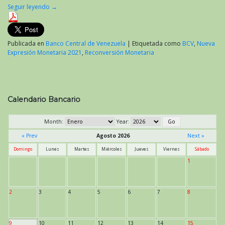
Seguir leyendo
→
Publicada en
Banco Central de Venezuela
|
Etiquetada como
BCV
,
Nueva
Expresión Monetaria 2021
,
Reconversión Monetaria
Calendario Bancario
Month:
Year:
« Prev
Agosto 2026
Next »
Domingo
Lunes
Martes
Miércoles
Jueves
Viernes
Sábado
1
2
3
4
5
6
7
8
9
10
11
12
13
14
15