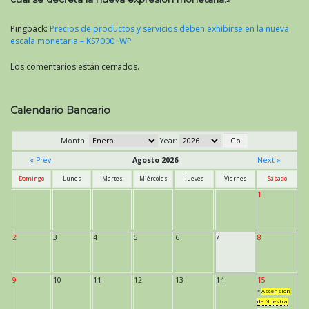
entradas
Pingback:
Precios de productos y servicios deben exhibirse en la nueva
escala monetaria – KS7000+WP
Los comentarios están cerrados.
Calendario Bancario
Month:
Year:
« Prev
Agosto 2026
Next »
Domingo
Lunes
Martes
Miércoles
Jueves
Viernes
Sábado
1
2
3
4
5
6
7
8
9
10
11
12
13
14
15
*
Ascensión
de Nuestra