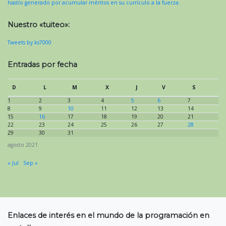
hastío generado por acumular méritos en su currículo a la fuerza.
Nuestro «tuiteo»:
Tweets by ks7000
Entradas por fecha
D
L
M
X
J
V
S
1
2
3
4
5
6
7
8
9
10
11
12
13
14
15
16
17
18
19
20
21
22
23
24
25
26
27
28
29
30
31
agosto 2021
« Jul
Sep »
Enlaces de interés en el mundo de la programación en