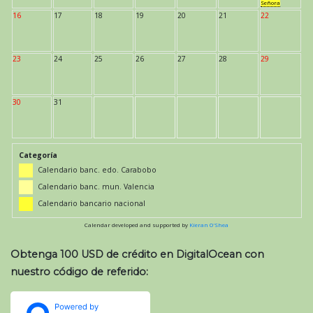
Señora
16
17
18
19
20
21
22
23
24
25
26
27
28
29
30
31
Categoría
Calendario banc. edo. Carabobo
Calendario banc. mun. Valencia
Calendario bancario nacional
Calendar developed and supported by
Kieran O'Shea
Obtenga 100 USD de crédito en DigitalOcean con
nuestro código de referido: