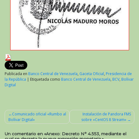
Publicada en
Banco Central de Venezuela
,
Gaceta Oficial
,
Presidencia de
la República
|
Etiquetada como
Banco Central de Venezuela
,
BCV
,
Bolívar
Digital
Comunicado oficial «Rumbo al
Instalación de Pandora FMS
Bolívar Digital»
sobre «CentOS 8 Stream»
Navegación
de
Un comentario en «
Anexo: Decreto N° 4.553, mediante el
cual se decreta la nueva expresión monetaria.
»