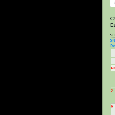
C
E
SE
SN
De
Do
2
9