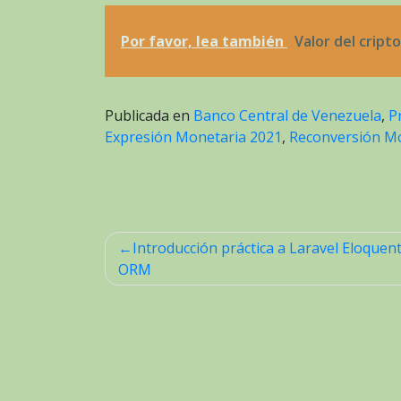
Por favor, lea también
Valor del cripto
Publicada en
Banco Central de Venezuela
,
P
Expresión Monetaria 2021
,
Reconversión M
Introducción práctica a Laravel Eloquen
Navegación
ORM
de
entradas