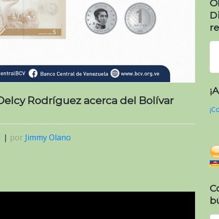
O
D
re
¡
Delcy Rodríguez acerca del Bolívar
¡Co
1
|
por
Jimmy Olano
C
b