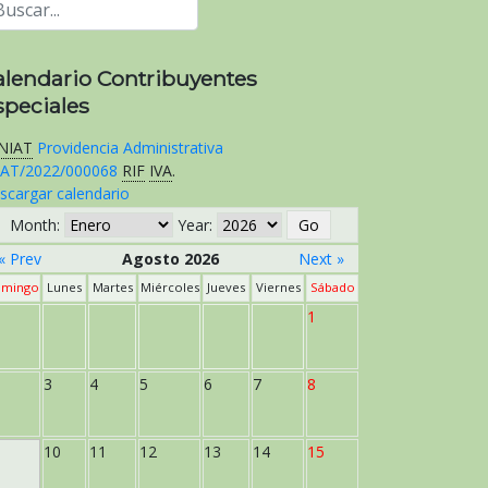
alendario Contribuyentes
speciales
NIAT
Providencia Administrativa
AT/2022/000068
RIF
IVA
.
scargar calendario
Month:
Year:
« Prev
Agosto 2026
Next »
mingo
Lunes
Martes
Miércoles
Jueves
Viernes
Sábado
1
3
4
5
6
7
8
10
11
12
13
14
15