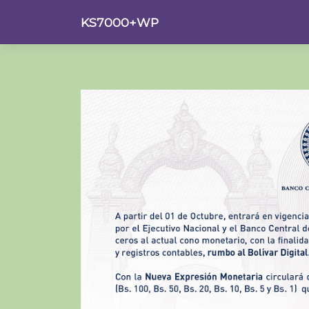
Saltar
KS7000+WP
al
contenido