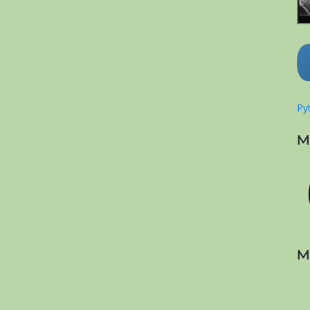
Pyt
M
M