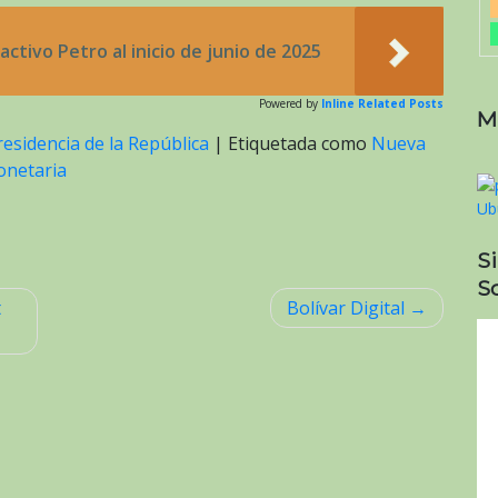
activo Petro al inicio de junio de 2025
Powered by
Inline Related Posts
M
residencia de la República
|
Etiquetada como
Nueva
onetaria
S
So
t
Bolívar Digital