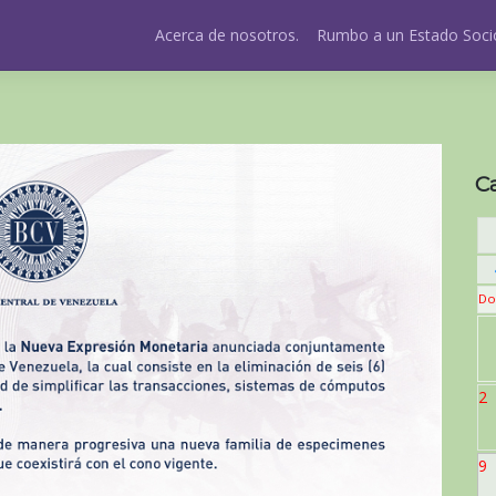
Acerca de nosotros.
Rumbo a un Estado Socio
C
Do
2
9