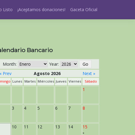
 Listo
¡Aceptamos donaciones!
Gaceta Oficial
alendario Bancario
Month:
Year:
« Prev
Agosto 2026
Next »
mingo
Lunes
Martes
Miércoles
Jueves
Viernes
Sábado
1
3
4
5
6
7
8
10
11
12
13
14
15
*