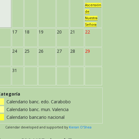
Ascensión
de
Nuestra
Señora
17
18
19
20
21
22
24
25
26
27
28
29
31
Categoría
Calendario banc. edo. Carabobo
Calendario banc. mun. Valencia
Calendario bancario nacional
Calendar developed and supported by
Kieran O'Shea