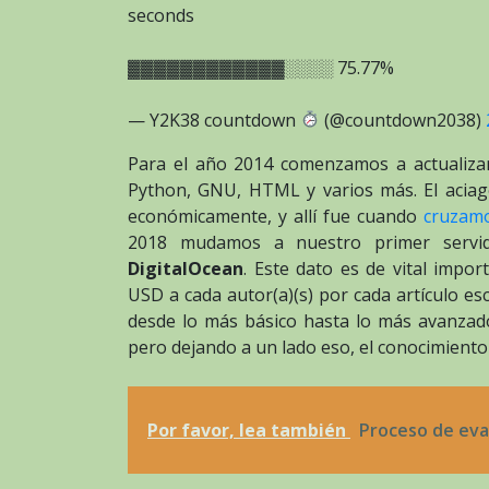
seconds
▓▓▓▓▓▓▓▓▓▓▓▓░░░░ 75.77%
— Y2K38 countdown
(@countdown2038)
Para el año 2014 comenzamos a actualiza
Python, GNU, HTML y varios más. El acia
económicamente, y allí fue cuando
cruzamo
2018 mudamos a nuestro primer servid
DigitalOcean
. Este dato es de vital imp
USD a cada autor(a)(s) por cada artículo es
desde lo más básico hasta lo más avanzado
pero dejando a un lado eso, el conocimient
Por favor, lea también
Proceso de eva