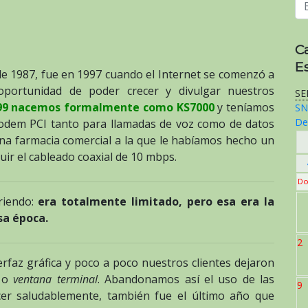
C
E
 1987, fue en 1997 cuando el Internet se comenzó a
oportunidad de poder crecer y divulgar nuestros
SE
99 nacemos formalmente como KS7000
y teníamos
SN
De
modem PCI tanto para llamadas de voz como de datos
una farmacia comercial a la que le habíamos hecho un
uir el cableado coaxial de 10 mbps.
Do
riendo:
era totalmente limitado, pero esa era la
sa época.
2
rfaz gráfica y poco a poco nuestros clientes dejaron
, o
ventana terminal
. Abandonamos así el uso de las
9
cer saludablemente, también fue el último año que