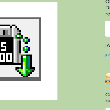
O
D
re
¡
¡Co
C
b