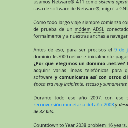
usamos Netware® 4.11 como
sistema opera
casa de software de Netware®, migró a GNU
Como todo largo viaje siempre comienza con
de prueba de un
módem
ADSL
conectado
formalmente y a nuestras anchas a navegar 
Antes de eso, para ser precisos el
9 de 
dominio ks7000.net.ve e inicialmente pag
¿Por qué elegimos un dominio .net.ve?
P
adquirir varias líneas telefónicas para
software
y comunicarse así con otros c
época era muy incipiente, escaso y sumamente 
Durante todo ese año 2007, con ese s
reconversión monetaria del año 2008
y desd
de 32 bits.
Countdown to Year 2038 problem: 16 years, 