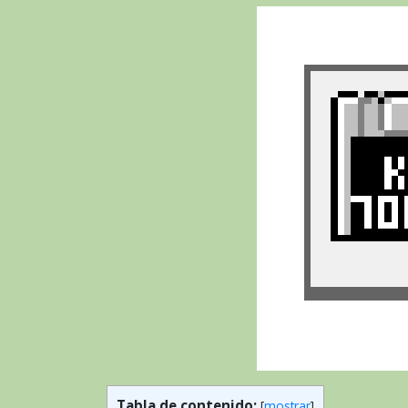
Tabla de contenido:
[
mostrar
]