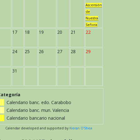
Ascensión
de
Nuestra
Señora
17
18
19
20
21
22
24
25
26
27
28
29
31
Categoría
Calendario banc. edo. Carabobo
Calendario banc. mun. Valencia
Calendario bancario nacional
Calendar developed and supported by
Kieran O'Shea