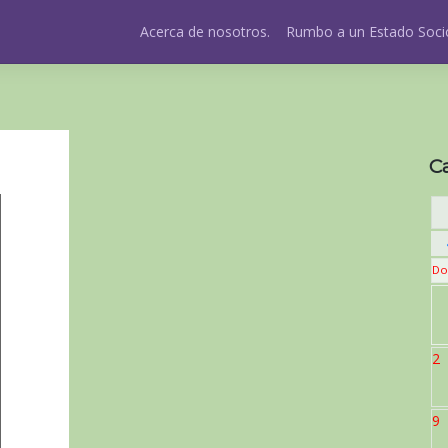
Acerca de nosotros.
Rumbo a un Estado Socio
C
Do
2
9