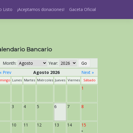
 Listo
¡Aceptamos donaciones!
Gaceta Oficial
alendario Bancario
Month:
Year:
« Prev
Agosto 2026
Next »
mingo
Lunes
Martes
Miércoles
Jueves
Viernes
Sábado
1
3
4
5
6
7
8
10
11
12
13
14
15
*