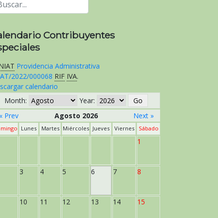
alendario Contribuyentes
speciales
NIAT
Providencia Administrativa
AT/2022/000068
RIF
IVA
.
scargar calendario
Month:
Year:
« Prev
Agosto 2026
Next »
mingo
Lunes
Martes
Miércoles
Jueves
Viernes
Sábado
1
3
4
5
6
7
8
10
11
12
13
14
15