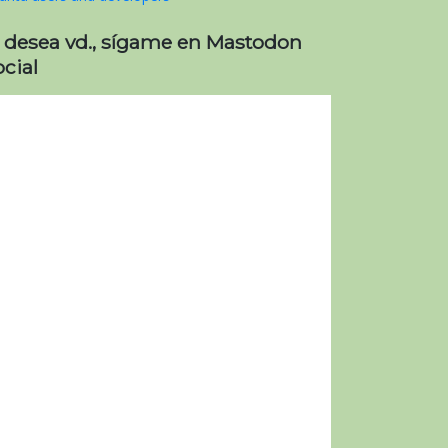
i desea vd., sígame en Mastodon
cial