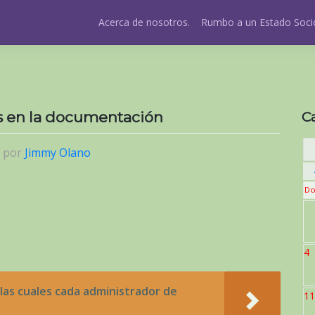
Acerca de nosotros.
Rumbo a un Estado Socio
os en la documentación
C
|
por
Jimmy Olano
Do
4
las cuales cada administrador de
11