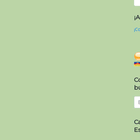
¡
¡Co
C
b
C
E