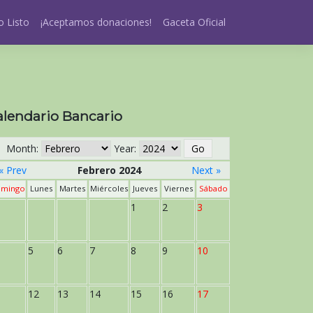
 Listo
¡Aceptamos donaciones!
Gaceta Oficial
alendario Bancario
Month:
Year:
« Prev
Febrero 2024
Next »
mingo
Lunes
Martes
Miércoles
Jueves
Viernes
Sábado
1
2
3
5
6
7
8
9
10
12
13
14
15
16
17