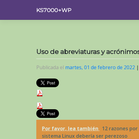
Saltar
KS7000+WP
al
contenido
Uso de abreviaturas y acrónim
Publicada el
martes, 01 de febrero de 2022
Por favor, lea también
12 razones por 
sistema Linux debería ser perezoso