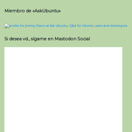
Miembro de «AskUbuntu»
Si desea vd., sígame en Mastodon Social