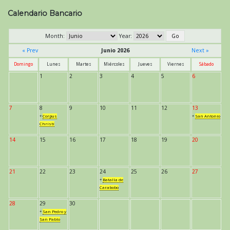
Calendario Bancario
Month:
Year:
« Prev
Junio 2026
Next »
Domingo
Lunes
Martes
Miércoles
Jueves
Viernes
Sábado
1
2
3
4
5
6
7
8
9
10
11
12
13
*
Corpus
*
San Antonio
Christi
14
15
16
17
18
19
20
21
22
23
24
25
26
27
*
Batalla de
Carabobo
28
29
30
*
San Pedro y
San Pablo