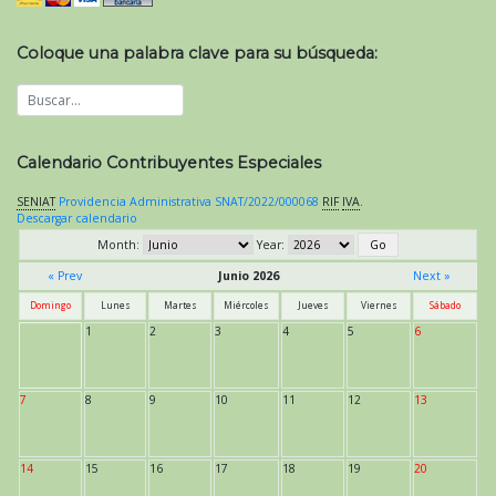
Coloque una palabra clave para su búsqueda:
Calendario Contribuyentes Especiales
SENIAT
Providencia Administrativa SNAT/2022/000068
RIF
IVA
.
Descargar calendario
Month:
Year:
« Prev
Junio 2026
Next »
Domingo
Lunes
Martes
Miércoles
Jueves
Viernes
Sábado
1
2
3
4
5
6
7
8
9
10
11
12
13
14
15
16
17
18
19
20