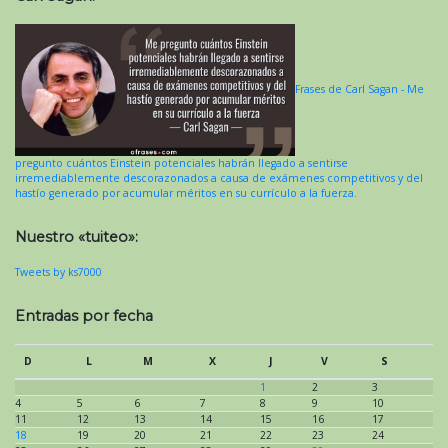
Frases de Carl Sagan - Me
pregunto cuántos Einstein potenciales habrán llegado a sentirse
irremediablemente descorazonados a causa de exámenes competitivos y del
hastío generado por acumular méritos en su currículo a la fuerza.
Nuestro «tuiteo»:
Tweets by ks7000
Entradas por fecha
D
L
M
X
J
V
S
1
2
3
4
5
6
7
8
9
10
11
12
13
14
15
16
17
18
19
20
21
22
23
24