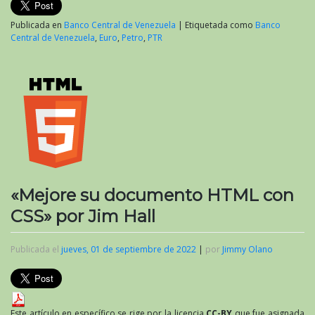
Publicada en
Banco Central de Venezuela
|
Etiquetada como
Banco
Central de Venezuela
,
Euro
,
Petro
,
PTR
«Mejore su documento HTML con
CSS» por Jim Hall
Publicada el
jueves, 01 de septiembre de 2022
|
por
Jimmy Olano
Este artículo en específico se rige por la licencia
CC-BY
que fue asignada